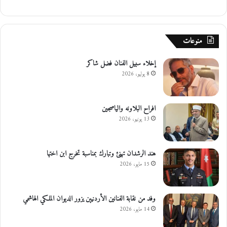
و
ن
ي
و
منوعات
ر
و
إخلاء سبيل الفنان فضل شاكر
8 يوليو، 2026
افراح البلاونه والياصجين
13 يونيو، 2026
هند الرشدان تهنئ وتبارك بمناسبة تخرج ابن اختها
15 مايو، 2026
وفد من نقابة الفنانين الأردنيين يزور الديوان الملكي الهاشمي
14 مايو، 2026