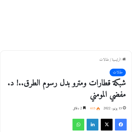
الرئيسية
/
مقالات
مقالات
شبكة قطارات ومترو بدل رسوم الطرق..! د.
مفضي المومني
15 يونيو، 2022
615
2 دقائق
فيسبوك
‫X
لينكدإن
واتساب