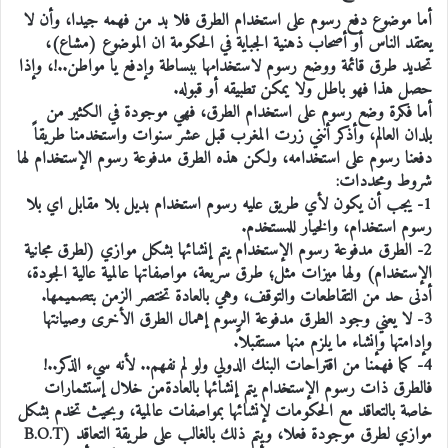
أما موضوع دفع رسوم على استخدام الطرق فلا بد من فهمه جيدا، وأن لا
يعتقد الناس أو أصحاب ذهنية الجباية في الحكومة ان الموضوع (مشاع)،
تحديد طرق قائمة ووضع رسوم لاستخدامها ببساطة وإدفع يا مواطن..!، وإذا
حصل هذا فهو باطل ولا يمكن تطبيقه أو قبوله.
أما فكرة وضع رسوم على استخدام الطرق، فهي موجودة في الكثير من
بلدان العالم، وأذكر أنني زرت المغرب قبل عشر سنوات واستخدمنا طريقاً
دفعنا رسوم على استخدامه، ولكن هذه الطرق مدفوعة رسوم الإستخدام لها
شروط ومحددات:
1- يجب أن يكون لأي طريق عليه رسوم استخدام بديل بلا مقابل اي بلا
رسوم استخدام، والخيار للمستخدم.
2- الطرق مدفوعة رسوم الإستخدام يتم إنشائها بشكل موازي (لطرق مجانية
الإستخدام) ولها ميزات مثل؛ طرق سريعة، مواصفاتها عالمية عالية الجودة،
أدنى حد من التقاطعات والتوقف، وهي بالعادة تختصر الزمن بتصميمها.
3- لا يعني وجود الطرق مدفوعة الرسوم إهمال الطرق الأخرى وصيانتها
وإدامتها وإنشاء ما يلزم منها مستقبلاً.
4- كما فهمنا من اقتراحات البنك الدولي ولو لم نفهم.. لأنه سيء الذكر..!
فالطرق ذات رسوم الإستخدام يتم إنشائها بالعادةمن خلال إستثمارات
خاصة بالتعاقد مع الحكومات لإنشائها بمواصفات عالمية، وبحيث تخدم بشكل
موازي لطرق موجودة فعلا، ويتم ذلك بالغالب على طريقة التعاقد (B.O.T