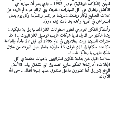
ڤاجن (الكركعه البرتقالية) موديل 1952… الذي يصر أن سيارته هي
الأفضل وتتفوق على كل السيارات الحديثة، وفي الواقع هو دائم التردد على
محلات التصليح ليكابر ويقنعنا..!…بينما هو يخسر ويخسر..! وكل يوم بعمل
استعراض في القرية وتجده بعد ذلك (بده دزه).
وأستذكر التفكير العرمرمي لتطوير اسطوانات الغاز المعدنية إلى بلاستيكية..!
بينما الكثير من الدول لديها شبكات أنابيب لتوصيل الغاز للبيوت… ! منذ
عشرات السنين؛ زرت بنغلاديش في عام 1995 أي قبل 27 عاماً، والعاصمة
دكا عدد سكانها في ذلك الوقت 15 مليون، والغاز يصل البيوت من خلال
شبكة انابيب يا رعاكم الله… !.
خلاصة القول نحن بحاجة لمفكرين استراتيجيين بذهنيات متفتحة في كل
المجالات، أما إشاعة التفكير خارج الصندوق التي نتشدق بها… فللأسف
الواقع يشير إلى أننا محشورين داخل صندوق حديد بسبعة أقفال… حمى الله
الأردن.