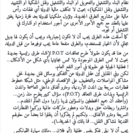
نظام البناء والتشغيل والتحويل أو البناء والتشغيل ونقل الملكية أو التشييد
والتشغيل ونقل الملكية)، بحيث لا تتكلف مالية الدولة أي نفقات رأس
مالية على مشاريع الطرق الجديدة. وتؤول ملكيتها للدولة بعد فترة زمنية يتفق
عليها بالعقد مع جميع الأمور الأخرى من أجور استخدام او تشارك في
التشغيل أو غيره.
كما أسلفت هذه الطرق يجب أن لا تكون إجبارية، ويجب أن يكون لها بديل
مجاني لأن الخيار للمستخدم، والطرق منفعة عامة يجب توفيرها من قبل الدولة.
من هنا قد يكون مقبولاً طرح تعاقدات P.O.T لإنشاء طرق رئيسية جديدة
بحيث لا تمس الطرق الموجودة ولا تمس مجانيتها بأي شكل من الأشكال…
! فعقلية الجباية غير مقبولة في أمور النفع العام.
لكن وفي المقابل أين عقل الدولة عن التفكير بوسائل نقل جديدة لحل
مشاكل المواصلات والتخفيف على الإقتصاد الوطني، مثل شبكة خطوط
قطارات سريعة بين المدن الأردنية، ومترو أنفاق داخل العاصمة والمدن
الرئيسية وبذات طرق التعاقد (P.O.T)، سؤال كبير يُطرح منذ زمن…
(وأعتقد أن جميع المخططين والمسؤلين لدينا زاروا دول العالم المتقدم…
واشتروا ربطات عنق وبدلات وعطور ماركات عالمية وركبوا القطارات
السريعة ومترو الأنفاق… ولكنهم لم يتذكروا أن ينقلوا لنا بعضاً من حلولهم
القديمة لمشاكل النقل… فما بالك في الحديثة..!).
يجب أن لا نبقى نفكر بنفس عقلية (أبو فلان… .مالك سيارة الڤولكس