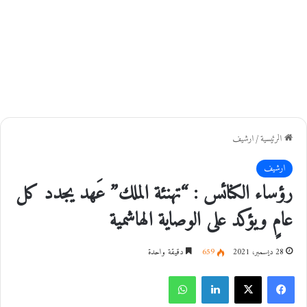
الرئيسية
/
ارشيف
ارشيف
رؤساء الكنائس : “تهنئة الملك” عَهد يجدد كل
عامٍ ويؤكد على الوصاية الهاشمية
28 ديسمبر، 2021
659
دقيقة واحدة
فيسبوك
‫X
لينكدإن
واتساب