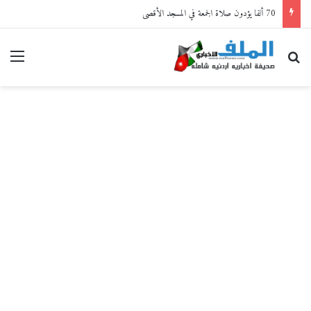
70 ألفا يؤدون صلاة الجمعة في المسجد الأقصى
بحث عن
القا