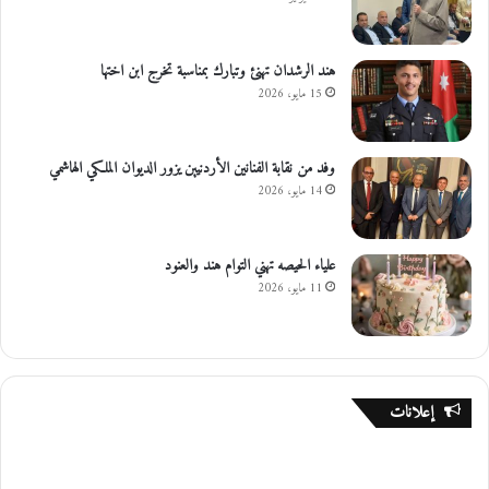
هند الرشدان تهنئ وتبارك بمناسبة تخرج ابن اختها
15 مايو، 2026
وفد من نقابة الفنانين الأردنيين يزور الديوان الملكي الهاشمي
14 مايو، 2026
علياء الحيصه تهني التوام هند والعنود
11 مايو، 2026
إعلانات