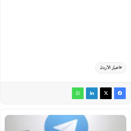
اخبار الاردن
لينكدإن
واتساب
ع
ط
ل