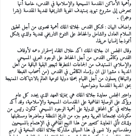
وأهمية الأماكن المقدسة المسيحية والإسلامية في القدس، خاصة أنها
تتعرض إلى مشروع تهويد يستهدف الهوية التاريخية للمدينة المقدسة (بشرا
وحجرا) .
واضاف البيان : تشكل القدس لجلالة الملك أهمية قصوى من أجل تحقيق
السلام العادل والشامل والحفاظ على التنوع التاريخي للمدينة والذي يشكل
أنموذجا إنسانيا عريقا.
وقال المجلس ان جلالة الملك اكد خلال اللقاء إستمرار دعمه لأوقاف
القدس وكنائس القدس من أجل الحفاظ على الوجود العربي المسيحي
والإسلامي المستهدف من الجماعات المتطرفة لتهجير البقية الباقية من أهل
المدينة ، مشيرا الى ان رؤساء الكنائس في القدس (من أصحاب الغبطة
والنيافة) يعملون من أجل القيام بحملة دولية لتوعية العالم بالانتهاكات الممنهجة
بحق المدينة المقدسة وضواحيها.
واعتبر المجلس معايدة جلالة الملك هي بمنزلة العهد الذي يجدد كل عام
ويؤكد على الوصاية الهاشمية على المقدسات المسيحية والإسلامية، وقد أكد
جلالته في كل المحافل الدولية على أهمية الوجود المسيحي كمكون رئيس من
مكونات مجتمعاتنا العربية وهم جزء من تاريخ المنطقة وحاضرها ومستقبلها
ولذلك تأتي المعايدة كتعبير عن هذا النهج الهاشمي في الإهتمام بالمسيحيين
ومقدساتهم ولا ننسى في هذا السياق مشاركة جلالة الملك السخية في ترميم