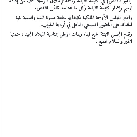
(القبر المقدس) في كنيسة القيامة ودعمه لإطلاق المرحلة الثانية من إعادة
ترميم وإعمار كنيسة القيامة وكل ما تحتاجه كنائس القدس.
واعتبر المجلس الأوسمة الملكية تكليفا له لمتابعة مسيرة البناء والتنمية بغية
الحفاظ على الحضور المسيحي الفاعل في أردننا الحبيب.
وقدم المجلس التهنئة لجميع ابناء وبنات الوطن بمناسبة الميلاد المجيد ، متمنيا
الخير والسلام للجميع .