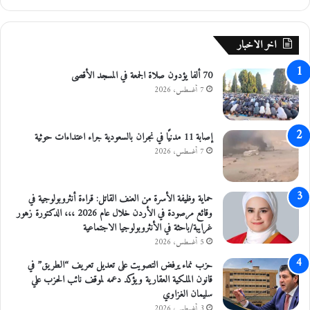
ذ
ا
ئ
اخر الاخبار
ي
70 ألفا يؤدون صلاة الجمعة في المسجد الأقصى
7 أغسطس، 2026
إصابة 11 مدنيًا في نجران بالسعودية جراء اعتداءات حوثية
7 أغسطس، 2026
حماية وظيفة الأسرة من العنف القاتل: قراءة أنثروبولوجية في
وقائع مرصودة في الأردن خلال عام 2026 ،،، الدكتورة زهور
غرايبة/باحثة في الأنثروبولوجيا الاجتماعية
5 أغسطس، 2026
حزب نماء يرفض التصويت على تعديل تعريف “الطريق” في
قانون الملكية العقارية ويؤكد دعمه لموقف نائب الحزب علي
سليمان الغزاوي
3 أغسطس، 2026