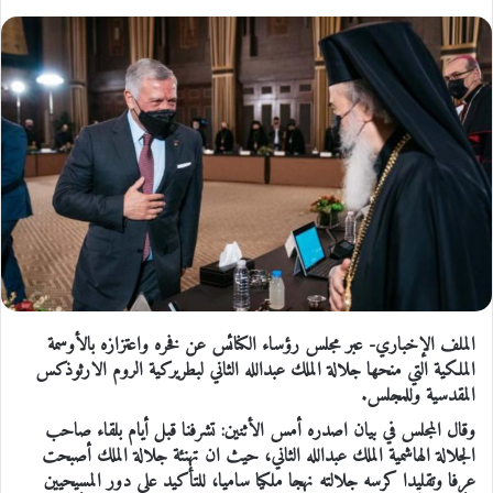
الملف الإخباري- عبر مجلس رؤساء الكنائس عن فخره واعتزازه بالأوسمة
الملكية التي منحها جلالة الملك عبدالله الثاني لبطريركية الروم الارثوذكس
المقدسية وللمجلس.
وقال المجلس في بيان اصدره أمس الأثنين: تشرفنا قبل أيام بلقاء صاحب
الجلالة الهاشمية الملك عبدالله الثاني، حيث ان تهنئة جلالة الملك أصبحت
عرفا وتقليدا كرسه جلالته نهجا ملكيا ساميا، للتأكيد على دور المسيحيين