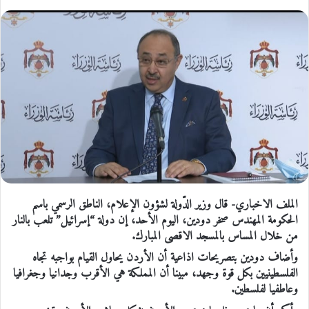
الملف الاخباري- قال وزير الدّولة لشؤون الإعلام، الناطق الرسمي باسم
الحكومة المهندس صخر دودين، اليوم الأحد، إن دولة “إسرائيل” تلعب بالنار
من خلال المساس بالمسجد الاقصى المبارك.
وأضاف دودين بتصريحات اذاعية أن الأردن يحاول القيام بواجبه تجاه
الفلسطينيين بكل قوة وجهد، مبينا أن المملكة هي الأقرب وجدانيا وجغرافيا
وعاطفيا لفلسطين.