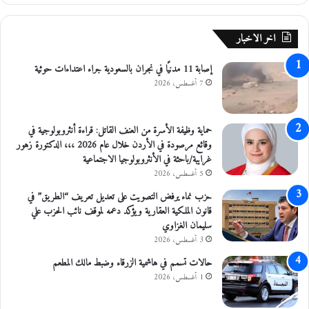
اخر الاخبار
إصابة 11 مدنيًا في نجران بالسعودية جراء اعتداءات حوثية
7 أغسطس، 2026
حماية وظيفة الأسرة من العنف القاتل: قراءة أنثروبولوجية في
وقائع مرصودة في الأردن خلال عام 2026 ،،، الدكتورة زهور
غرايبة/باحثة في الأنثروبولوجيا الاجتماعية
5 أغسطس، 2026
حزب نماء يرفض التصويت على تعديل تعريف “الطريق” في
قانون الملكية العقارية ويؤكد دعمه لموقف نائب الحزب علي
سليمان الغزاوي
3 أغسطس، 2026
حالات تسمم في هاشمية الزرقاء وضبط مالك المطعم
1 أغسطس، 2026