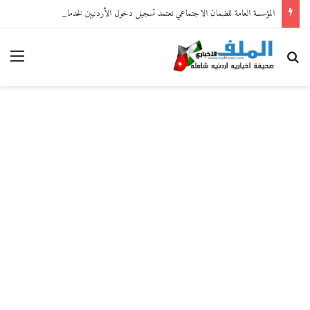
المؤسسة العامة للضمان الاجتماعي تعتمد تسجيل دخول الأردنيين لخدماتها الإلكترونية من خلال “سند”
بحث عن
القا