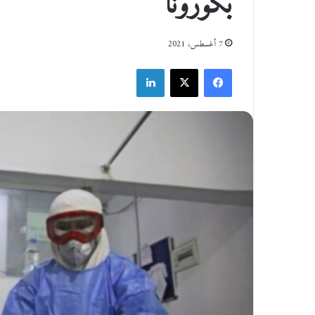
بكورونا
7 أغسطس، 2021
فيسبوك
‫X
لينكدإن