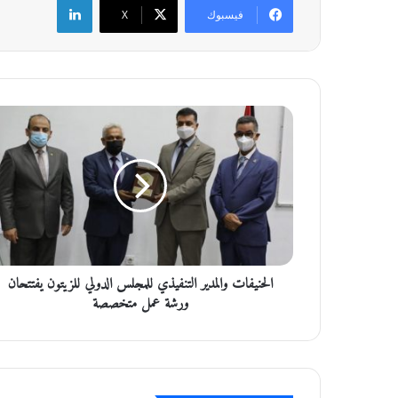
فيسبوك
‫X
ا
ل
ح
ن
ي
ف
ا
ت
و
الحنيفات والمدير التنفيذي للمجلس الدولي للزيتون يفتتحان
ا
ل
ورشة عمل متخصصة
م
د
ي
ر
ا