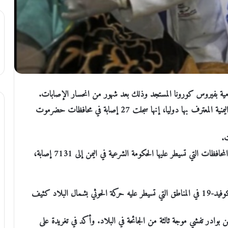
ومية بفيروس كورونا المستجد وذلك بعد شهور من انحسار الإصابات.
وقالت اللجنة الوطنية للطوارئ لمواجهة كورونا التابعة للحكومة اليمنية المعترف بها دوليا، إنها سجلت 27 إصابة في محافظات حضرموت
ت.
وبهذا الإعلان يرتفع إجمالي عدد حالات الإصابة المؤكدة في المحافظات التي تسيطر عليها الحكومة الشرعية في اليمن إلى 7131 إصابة،
ولا تتوفر أي أرقام عن حالات الإصابة والوفاة الناتجة عن كوفيد-19 في المناطق التي تسيطر عليه حركة الحوثي بشمال البلاد كثيف
ن بوادر تفشي موجة ثالثة من الجائحة في البلاد. وأكد في تغريدة على