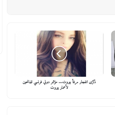
ذ
ك
ر
ى
ا
ن
ف
ج
ا
ذكرى انفجار مرفأ بيروت... مؤتمر دولي فرنسي للمانحين
ر
م
لأعمار بيروت
ر
ف
أ
ب
ي