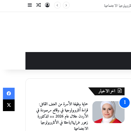
تسجيل الدخول
مقال عشوائي
إضافة عمود جانبي
في
اخر الاخبار
‫X
حماية وظيفة الأسرة من العنف القاتل:
قراءة أنثروبولوجية في وقائع مرصودة في
الأردن خلال عام 2026 ،،، الدكتورة
زهور غرايبة/باحثة في الأنثروبولوجيا
الاجتماعية