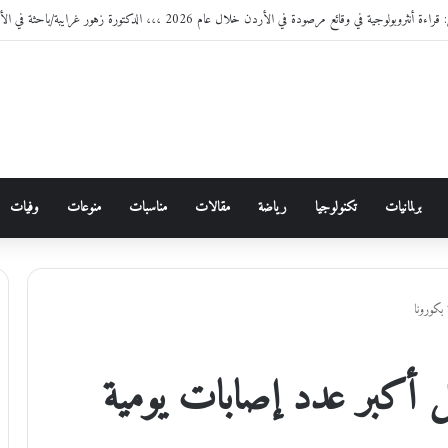
وقائع مرصودة في الأردن خلال عام 2026 ،،، الدكتورة زهور غرايبة/باحثة في الأنثروبولوجيا الاجتماعية
برلمانيات
تكنولوجيا
رياضة
مقالات
مناسبات
منوعات
وفيات
بكورونا
ل أكبر عدد إصابات يومية