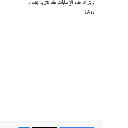
تويتر أن عدد الإصابات عاد للتزايد مجددا.
رويترز
لينكدإن