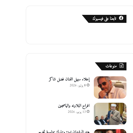
تابعنا على فيسبوك
منوعات
إخلاء سبيل الفنان فضل شاكر
8 يوليو، 2026
افراح البلاونه والياصجين
13 يونيو، 2026
هند الرشدان تهنئ وتبارك بمناسبة تخرج