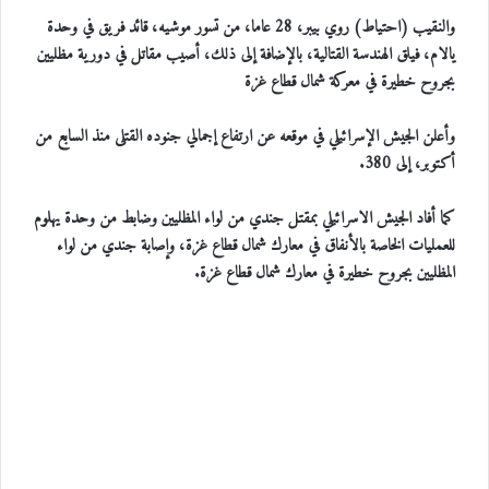
والنقيب (احتياط) روي بيبر، 28 عاما، من تسور موشيه، قائد فريق في وحدة
يالام، فيلق الهندسة القتالية، بالإضافة إلى ذلك، أصيب مقاتل في دورية مظليين
بجروح خطيرة في معركة شمال قطاع غزة
وأعلن الجيش الإسرائيلي في موقعه عن ارتفاع إجمالي جنوده القتلى منذ السابع من
أكتوبر، إلى 380.
كما أفاد الجيش الاسرائيلي بمقتل جندي من لواء المظليين وضابط من وحدة يهلوم
للعمليات الخاصة بالأنفاق في معارك شمال قطاع غزة، وإصابة جندي من لواء
المظليين بجروح خطيرة في معارك شمال قطاع غزة.