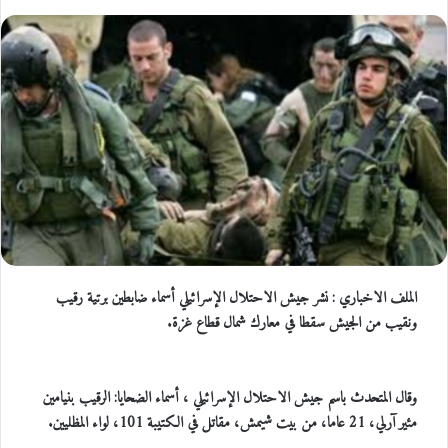
الملف الاخباري : نشر جيش الاحتلال الإسرائيلي أسماء ضابطين برتية رقيب
ونقيب من الجيش سقطا في معارك شمال قطاع غزة.
وقال المتحدث باسم جيش الاحتلال الإسرائيلي ، أسماء الضحايا: الرقيب بنيامين
مئير آرلي، 21 عاما، من بيت شيمش، مقاتل في الكتيبة 101، لواء المظليين.