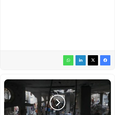
لينكدإن
واتساب
1
5
ش
ه
ي
د
ا