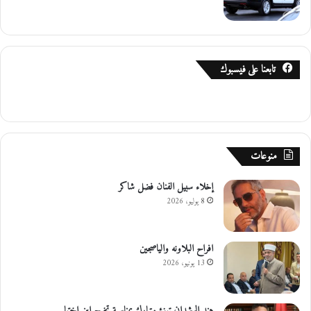
تابعنا على فيسبوك
منوعات
إخلاء سبيل الفنان فضل شاكر
8 يوليو، 2026
افراح البلاونه والياصجين
13 يونيو، 2026
هند الرشدان تهنئ وتبارك بمناسبة تخرج ابن اختها