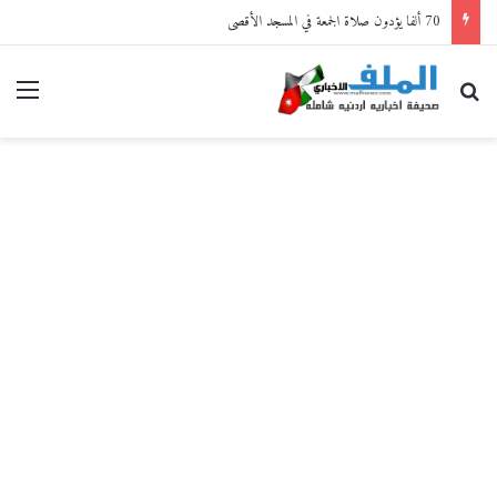
70 ألفا يؤدون صلاة الجمعة في المسجد الأقصى
بحث عن
القا