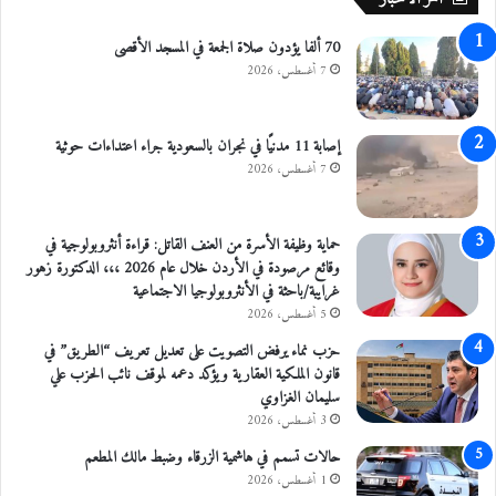
س
ف
ر
70 ألفا يؤدون صلاة الجمعة في المسجد الأقصى
ف
7 أغسطس، 2026
ي
ج
ح
ر
إصابة 11 مدنيًا في نجران بالسعودية جراء اعتداءات حوثية
ا
7 أغسطس، 2026
ل
د
ي
حماية وظيفة الأسرة من العنف القاتل: قراءة أنثروبولوجية في
ك
وقائع مرصودة في الأردن خلال عام 2026 ،،، الدكتورة زهور
غرايبة/باحثة في الأنثروبولوجيا الاجتماعية
5 أغسطس، 2026
حزب نماء يرفض التصويت على تعديل تعريف “الطريق” في
قانون الملكية العقارية ويؤكد دعمه لموقف نائب الحزب علي
سليمان الغزاوي
3 أغسطس، 2026
حالات تسمم في هاشمية الزرقاء وضبط مالك المطعم
1 أغسطس، 2026