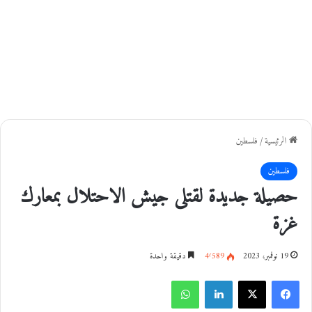
الرئيسية
/
فلسطين
فلسطين
حصيلة جديدة لقتلى جيش الاحتلال بمعارك
غزة
19 نوفمبر، 2023
4٬589
دقيقة واحدة
فيسبوك
‫X
لينكدإن
واتساب