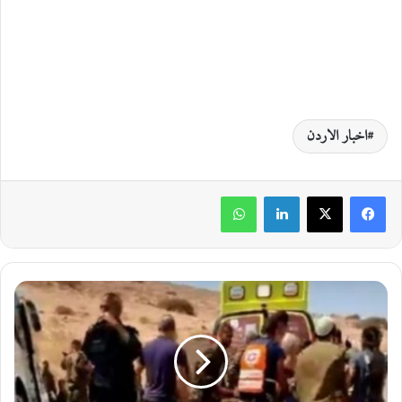
اخبار الاردن
لينكدإن
واتساب
ا
ص
ا
ب
ا
ت