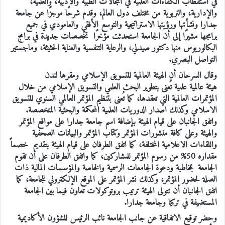
في استقطاب الكفاءات العلمية في المجالات الطبية والأدبية، والعلمية،
والإدارية، والتربوية من مختلف دول العالم، وقدم شرحًا موجزًا عن جامعة
جدارا ونشأتها ورؤيتها الاستراتيجية والتوسع الأفقي والعامودي في جميع
برامجها مشيرًا إلى أن الجامعة استحدثت مؤخرًا تخصصات جديدة في برامج
البكالوريوس منها دكتور صيدلي، والرعاية التنفسية والعناية الحثيثة، وماجستير
التواصل البصري.
وقال السرحان أن الهيئة العالمية للتسويق الإسلامي ومقرها لندن
هيئة عالمية علمية تُعنى بتطوير البحث العلمي والتسويق الإسلامي من خلال
المؤتمرات العالمية التي تعقدها، كما تُعنى بتنظيم المؤتمر العالمي السنوي للتسويق
الاسلامي وكذلك اصدار الدوريات العلمية المحكمة والبحثية المتخصصة.
واتفق الجانبان على قيام الهيئة بإضافة اسم جامعة جدارا على مواقع المؤتمر
والهيئة وعلى كافة منشورات المؤتمر وكتاب المؤتمر والبيانات الصحفية
واللقاءات الاعلامية المختلفة، كما اتفق الطرفان على قيام الهيئة بتقديم خصماً
مقداره 50% من رسوم المؤتمر للمشاركين، كما واتفق الطرفان على أن تقوم
الجامعة بمخاطبة ودعوة الجامعات الرسمية والخاصة والمؤسسات المالية ذات
الصلة لحضور المؤتمر، وكذلك نشر المؤتمر على الموقع الإلكتروني للجامعة، كما
اتفق الجانبان أن تتولى الهيئة ترتيب بروتوكولات تعاون فيما بين الجامعة
المستضيفة في تركيا وجامعة جدارا.
وحضر توقيع الاتفاقية عن جانب الجامعة نائب الرئيس للشؤون الأكاديمية