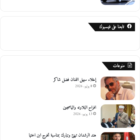
تابعنا على فيسبوك
منوعات
إخلاء سبيل الفنان فضل شاكر
8 يوليو، 2026
افراح البلاونه والياصجين
13 يونيو، 2026
هند الرشدان تهنئ وتبارك بمناسبة تخرج ابن اختها