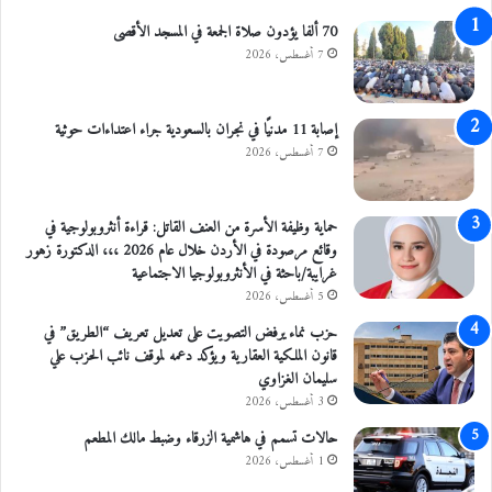
ف
ة
70 ألفا يؤدون صلاة الجمعة في المسجد الأقصى
ي
ب
د
ا
7 أغسطس، 2026
ي
ل
و
ش
ب
إصابة 11 مدنيًا في نجران بالسعودية جراء اعتداءات حوثية
ك
7 أغسطس، 2026
ة
ا
ل
حماية وظيفة الأسرة من العنف القاتل: قراءة أنثروبولوجية في
ط
وقائع مرصودة في الأردن خلال عام 2026 ،،، الدكتورة زهور
ل
غرايبة/باحثة في الأنثروبولوجيا الاجتماعية
ا
5 أغسطس، 2026
ب
حزب نماء يرفض التصويت على تعديل تعريف “الطريق” في
ي
قانون الملكية العقارية ويؤكد دعمه لموقف نائب الحزب علي
ة
سليمان الغزاوي
E
S
3 أغسطس، 2026
N
حالات تسمم في هاشمية الزرقاء وضبط مالك المطعم
1 أغسطس، 2026