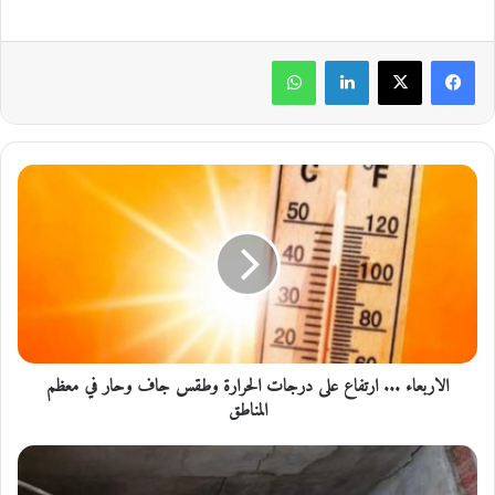
لينكدإن
واتساب
ا
ل
ا
ر
ب
ع
ا
ء
.
الاربعاء ... ارتفاع على درجات الحرارة وطقس جاف وحار في معظم
.
.
المناطق
ا
ر
ا
ت
ل