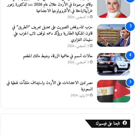
ا
وقائع مرصودة في الأردن خلال عام 2026 ،،، الدكتورة زهور
ل
غرايبة/باحثة في الأنثروبولوجيا الاجتماعية
ب
5 أغسطس، 2026
ح
حزب نماء يرفض التصويت على تعديل تعريف “الطريق” في
ر
قانون الملكية العقارية ويؤكد دعمه لموقف نائب الحزب علي
ا
سليمان الغزاوي
ل
3 أغسطس، 2026
م
ي
حالات تسمم في هاشمية الزرقاء وضبط مالك المطعم
ت
1 أغسطس، 2026
مصر تدين الاعتداءات على الأردن واستهداف منشآت نفطية في
السعودية
29 يوليو، 2026
تابعنا على فيسبوك