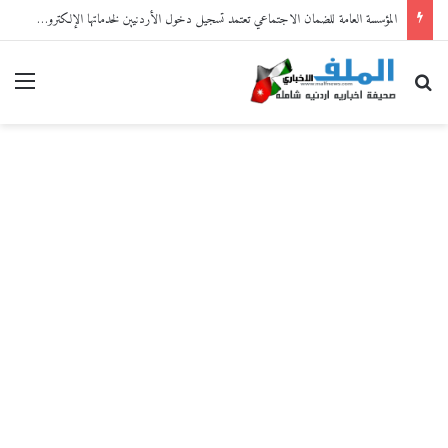
المؤسسة العامة للضمان الاجتماعي تعتمد تسجيل دخول الأردنيين لخدماتها الإلكترونية من خلال “سند”
بحث عن
القا