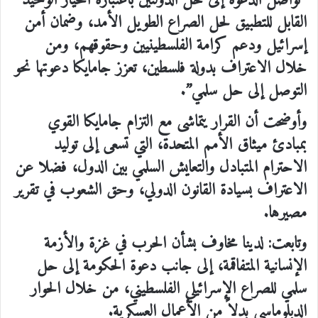
“نواصل الدعوة إلى حل الدولتين باعتباره الخيار الوحيد
القابل للتطبيق لحل الصراع الطويل الأمد، وضمان أمن
إسرائيل ودعم كرامة الفلسطينيين وحقوقهم، ومن
خلال الاعتراف بدولة فلسطين، تعزز جامايكا دعوتها نحو
التوصل إلى حل سلمي”.
وأوضحت أن القرار يتماشى مع التزام جامايكا القوي
بمبادئ ميثاق الأمم المتحدة، التي تسعى إلى توليد
الاحترام المتبادل والتعايش السلمي بين الدول، فضلا عن
الاعتراف بسيادة القانون الدولي، وحق الشعوب في تقرير
مصيرها.
وتابعت: لدينا مخاوف بشأن الحرب في غزة والأزمة
الإنسانية المتفاقمة، إلى جانب دعوة الحكومة إلى حل
سلمي للصراع الإسرائيلي الفلسطيني، من خلال الحوار
الدبلوماسي بدلاً من الأعمال العسكرية.