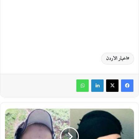
اخبار الاردن
لينكدإن
واتساب
ا
ل
أ
ر
د