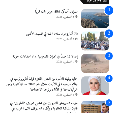
اخر الاخبار
م
ي
مسؤول أميركي: اتفاق هرمز بات قريبًا
8 أغسطس، 2026
70 ألفا يؤدون صلاة الجمعة في المسجد الأقصى
7 أغسطس، 2026
إصابة 11 مدنيًا في نجران بالسعودية جراء اعتداءات حوثية
7 أغسطس، 2026
حماية وظيفة الأسرة من العنف القاتل: قراءة أنثروبولوجية في
وقائع مرصودة في الأردن خلال عام 2026 ،،، الدكتورة زهور
غرايبة/باحثة في الأنثروبولوجيا الاجتماعية
5 أغسطس، 2026
حزب نماء يرفض التصويت على تعديل تعريف “الطريق” في
قانون الملكية العقارية ويؤكد دعمه لموقف نائب الحزب علي