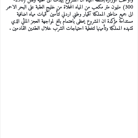
واوضحت الوزارة/سلطة المياه ان المشروع يهدف الى تحلية ونقل (250-
300) مليون متر مكعب من المياه المحلاة من خليج العقبة على البحر الاحمر
الى جميع مناطق المملكة كخيار وطني اردني لتأمين كميات مياه اضافية
مستدامة مؤكدة ان المشروع يحظى باهتمام بالغ لمواجهة العجز المائي الذي
تشهده المملكة وتأمينها لتغطية احتياجات الشرب خلال العقدين القادمين .