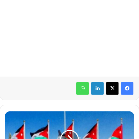
لينكدإن
واتساب
ا
ل
أ
ر