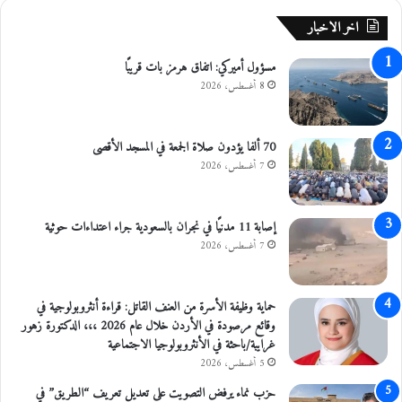
ا
اخر الاخبار
ب
ع
مسؤول أميركي: اتفاق هرمز بات قريبًا
ة
ل
8 أغسطس، 2026
س
ل
ا
70 ألفا يؤدون صلاة الجمعة في المسجد الأقصى
ح
7 أغسطس، 2026
ا
ل
ج
إصابة 11 مدنيًا في نجران بالسعودية جراء اعتداءات حوثية
و
7 أغسطس، 2026
ف
ي
إ
حماية وظيفة الأسرة من العنف القاتل: قراءة أنثروبولوجية في
ر
وقائع مرصودة في الأردن خلال عام 2026 ،،، الدكتورة زهور
ب
غرايبة/باحثة في الأنثروبولوجيا الاجتماعية
د
5 أغسطس، 2026
حزب نماء يرفض التصويت على تعديل تعريف “الطريق” في