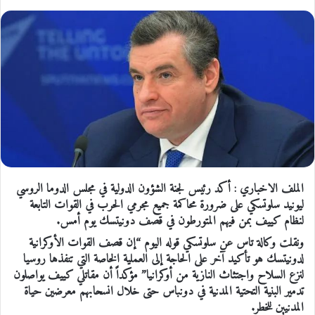
الملف الاخباري : أكد رئيس لجنة الشؤون الدولية في مجلس الدوما الروسي
ليونيد سلوتسكي على ضرورة محاكمة جميع مجرمي الحرب في القوات التابعة
لنظام كييف بمن فيهم المتورطون في قصف دونيتسك يوم أمس.
ونقلت وكالة تاس عن سلوتسكي قوله اليوم “إن قصف القوات الأوكرانية
لدونيتسك هو تأكيد آخر على الحاجة إلى العملية الخاصة التي تنفذها روسيا
لنزع السلاح واجتثاث النازية من أوكرانيا” مؤكداً أن مقاتلي كييف يواصلون
تدمير البنية التحتية المدنية في دونباس حتى خلال انسحابهم معرضين حياة
المدنيين للخطر.