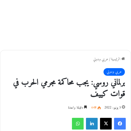
الرئيسية
/
عربي ودولي
عربي ودولي
برلماني روسي: يجب محاكمة مجرمي الحرب في
قوات كييف
5 يونيو، 2022
648
دقيقة واحدة
فيسبوك
‫X
لينكدإن
واتساب