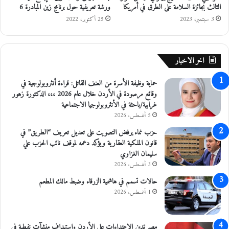
الثالث بجائزة السلامة على الطرق في أمريكا
ورشة تعريفية حول برنامج زين المبادرة 6
3 سبتمبر، 2023
25 أكتوبر، 2022
اخر الاخبار
حماية وظيفة الأسرة من العنف القاتل: قراءة أنثروبولوجية في
وقائع مرصودة في الأردن خلال عام 2026 ،،، الدكتورة زهور
غرايبة/باحثة في الأنثروبولوجيا الاجتماعية
5 أغسطس، 2026
حزب نماء يرفض التصويت على تعديل تعريف “الطريق” في
قانون الملكية العقارية ويؤكد دعمه لموقف نائب الحزب علي
سليمان الغزاوي
3 أغسطس، 2026
حالات تسمم في هاشمية الزرقاء وضبط مالك المطعم
1 أغسطس، 2026
مصر تدين الاعتداءات على الأردن واستهداف منشآت نفطية في