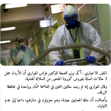
الملف الاخباري : أكد وزير الصحة الدكتور فراس الهواري أن الأردن سجل
3 حالات اصابة بفيروس كورونا المتحور من السلالة الهندية.
وقال الهواري إنه تم رصد حالتين اثنتين في العاصمة عمّان وواحدة في محافظة
الزرقاء.
وأضاف، أن حالة المصابين جيدة، وهم معزولون في منازلهم، داعيا إلى عدم
التهاون.