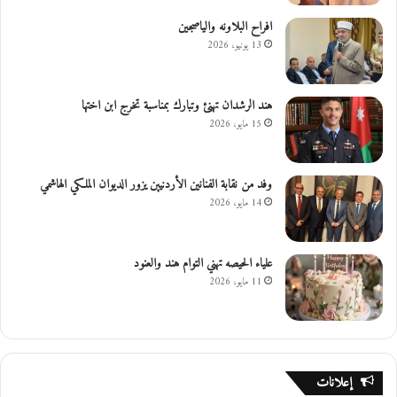
افراح البلاونه والياصجين
13 يونيو، 2026
هند الرشدان تهنئ وتبارك بمناسبة تخرج ابن اختها
15 مايو، 2026
وفد من نقابة الفنانين الأردنيين يزور الديوان الملكي الهاشمي
14 مايو، 2026
علياء الحيصه تهني التوام هند والعنود
11 مايو، 2026
إعلانات