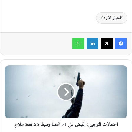
اخبار الاردن
لينكدإن
واتساب
ا
ح
ت
ف
ا
ل
ا
ت
ا
احتفالات التوجيهي: القبض على 51 شخصا وضبط 55 قطعة سلاح
ل
ت