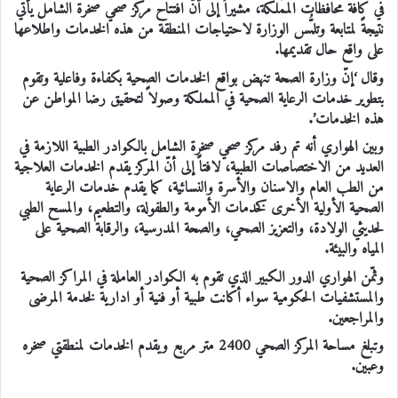
في كافة محافظات المملكة، مشيراً إلى أنّ افتتاح مركز صحي صخرة الشامل يأتي
نتيجةً لمتابعة وتلمُّس الوزارة لاحتياجات المنطقة من هذه الخدمات واطلاعها
على واقع حال تقديمها.
وقال ‘إنّ وزارة الصحة تنهض بواقع الخدمات الصحية بكفاءة وفاعلية وتقوم
بتطوير خدمات الرعاية الصحية في المملكة وصولاً لتحقيق رضا المواطن عن
هذه الخدمات’.
وبين الهواري أنه تم رفد مركز صحي صخرة الشامل بالكوادر الطبية اللازمة في
العديد من الاختصاصات الطبية، لافتاً إلى أنّ المركز يقدم الخدمات العلاجية
من الطب العام والاسنان والأسرة والنسائية، كما يقدم خدمات الرعاية
الصحية الأولية الأخرى كخدمات الأمومة والطفولة، والتطعيم، والمسح الطبي
لحديثي الولادة، والتعزيز الصحي، والصحة المدرسية، والرقابة الصحية على
المياه والبيئة.
وثمّن الهواري الدور الكبير الذي تقوم به الكوادر العاملة في المراكز الصحية
والمستشفيات الحكومية سواء أكانت طبية أو فنية أو ادارية لخدمة المرضى
والمراجعين.
وتبلغ مساحة المركز الصحي 2400 متر مربع ويقدم الخدمات لمنطقتي صخره
وعبين.