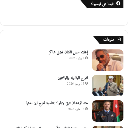
تابعنا على فيسبوك
منوعات
إخلاء سبيل الفنان فضل شاكر
8 يوليو، 2026
افراح البلاونه والياصجين
13 يونيو، 2026
هند الرشدان تهنئ وتبارك بمناسبة تخرج ابن اختها
15 مايو، 2026