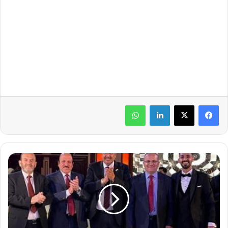
لينكدإن
واتساب
ر
ج
ل
ا
ل
أ
ع