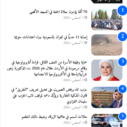
ت
ة
و
ا
70 ألفا يؤدون صلاة الجمعة في المسجد الأقصى
ر
ل
7 أغسطس، 2026
أ
ع
س
ق
ا
ب
إصابة 11 مدنيًا في نجران بالسعودية جراء اعتداءات حوثية
م
ه
7 أغسطس، 2026
ه
و
أ
حماية وظيفة الأسرة من العنف القاتل: قراءة أنثروبولوجية في
س
وقائع مرصودة في الأردن خلال عام 2026 ،،، الدكتورة زهور
ر
غرايبة/باحثة في الأنثروبولوجيا الاجتماعية
ة
5 أغسطس، 2026
ج
ا
حزب نماء يرفض التصويت على تعديل تعريف “الطريق” في
م
قانون الملكية العقارية ويؤكد دعمه لموقف نائب الحزب علي
ع
سليمان الغزاوي
ة
3 أغسطس، 2026
ج
حالات تسمم في هاشمية الزرقاء وضبط مالك المطعم
د
1 أغسطس، 2026
ا