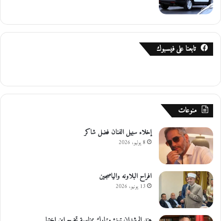
ر
ا
ت
ه
ن
تابعنا على فيسبوك
ئ
منوعات
إخلاء سبيل الفنان فضل شاكر
8 يوليو، 2026
افراح البلاونه والياصجين
13 يونيو، 2026
هند الرشدان تهنئ وتبارك بمناسبة تخرج ابن اختها