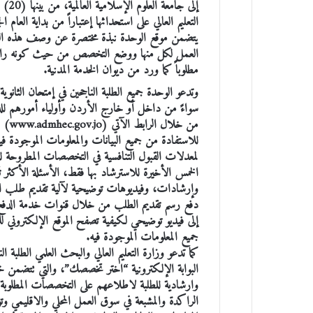
إلى جام
التعليم العالي على استحداثها إعتباراً من بداية العام
يتضمن موقع الوحدة نبذة مختصرة عن وصف هذه 
العمل لكل منها ووضع التخصص من حيث كونه راكدا
مطلوباً كما ورد من ديوان الخدمة المدنية.
وتدعو الوحدة جميع الطلبة الناجحين في إمتحان الثانوية ا
سواءً من داخل أو خارج الأردن وأولياء أمورهم للد
من خلال 
للاستفادة من جميع البيانات والمعلومات الموجودة فيه
لمعدلات القبول التنافسية في التخصصات المطروحة ل
الخمس الأخيرة للاسترشاد بها فقط، الأسئلة الأكثر تك
وإرشادات، وفيديوهات توضيحية لآلية تقديم طلب الق
دفع رسم تقديم الطلب من خلال قنوات خدمة الدفع ا
إلى فيديو توضيحي لكيفية تصفح الموقع الإلكتروني ل
جميع المعلومات الموجودة فيه.
كما تدعو وزارة التعليم العالي والبحث العلمي الطلبة ال
البوابة الإلكترونية “اختر تخصصك”، والتي تتضمن خ
وارشادية للطلبة لاطلاعهم على التخصصات المطلوب
الراكدة والمشبعة في سوق العمل المحلي والاقليمي وتو