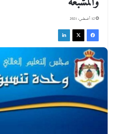
والمشبعة
12 أغسطس، 2021
فيسبوك
‫X
لينكدإن