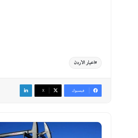
اخبار الاردن
لينكدإن
فيسبوك
‫X
ا
ل