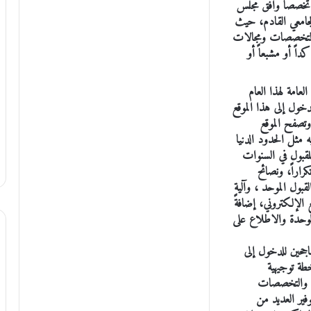
عة العلوم الإسلامية العالمية، من بينها (20) تخصصاً وافق مجلس
 الجامعي القادم، حيث
التخصصات ومجالات
ً أو مشبعاً أو
لعامة لهذا العام
خول إلى هذا الموقع
الرابط الآتي (www.admhec.gov.jo) وتصفح الموقع
 مثل الحدود الدنيا
لقبول في السنوات
راراً، ونصائح
بول الموحد ، وآلية
لإلكتروني، إضافةً
لوحدة والاطلاع على
ناجحين للدخول إلى
طة توجيهية
ة والتخصصات
فير العديد من