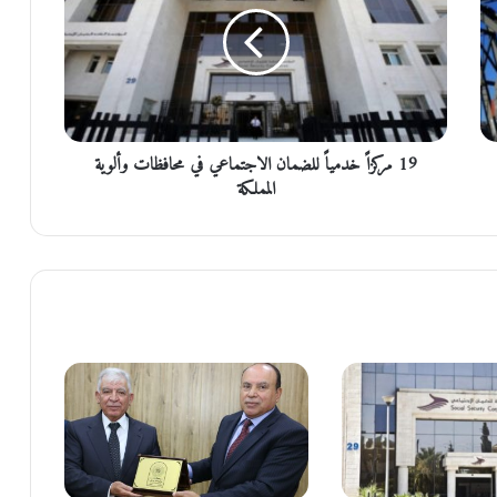
م
ر
ك
ز
اً
خ
د
19 مركزاً خدمياً للضمان الاجتماعي في محافظات وألوية
م
ي
المملكة
اً
ل
ل
ض
م
ا
ن
ا
ل
ا
ج
ت
م