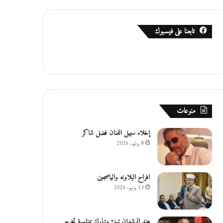
تابعنا على فيسبوك
منوعات
إخلاء سبيل الفنان فضل شاكر
8 يوليو، 2026
افراح البلاونه والياصجين
13 يونيو، 2026
هند الرشدان تهنئ وتبارك بمناسبة تخرج