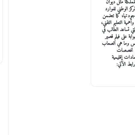
المملكة مثل ديوان
كز الوطني للموارد
 جودتها، كما تتضمن
همية التعليم التقني،
تي تساعد الطالب في
ابة على فيلم قصير
خصص وما هي الصعاب
لى تخصصات
مادات إقليمية
ابط الآتي: