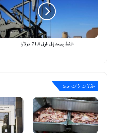
ن
ف
ط
ي
ص
ع
د
النفط يصعد إلى فوق الـ71 دولارا
إ
ل
ى
ف
و
ق
ا
مقالات ذات صلة
ل
ـ
7
1
د
و
ل
ا