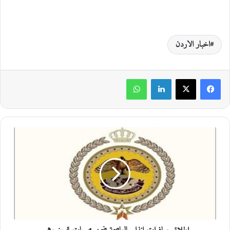
اخبار الاردن
لينكدإن
واتساب
إ
ط
ل
ا
ق
ص
ا
ف
ر
ا