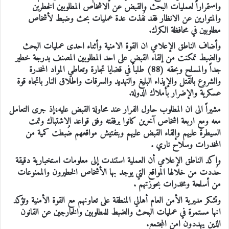
واستمراراً لعمليات البحث والقبض عن الاشخاص المطلوبين الخطرين
والمتوارين عن الانظار فقد نُفذت عدة عمليات بحث وضبط لأشخاص
مطلوبين في محافظة الكرك.
وأضاف الناطق الإعلامي ان القوة الامنية وأثناء احدى عمليات البحث
والضبط تمكنت من إلقاء القبض على احد المطلوبين المصنف بدرجة خطير
جداً والمسلح وبحقه (88) طلباً في قضايا تجارة وتعاطي المواد المخدرة
والشروع بالقتل والإيذاء البليغ والتهديد والسرقات واطلاق النار باتجاه قوة
عسكرية والإضرار بأملاك الدولة.
مشيراً الى ان المطلوب حاول الفرار عند محاولة القبض عليه،إذ جرى التعامل
معه ومع اربعة اشخاص آخرين كانوا برفقته وفق قواعد الاشتباك وتمت
السيطرة عليهم وإلقاء القبض عليهم وبتفتيش مواقعهم ضُبطت كمية من
المخدرات وسلاح ناري .
واكد الناطق الإعلامي أن العملية استندت إلى معلومات استخبارية دقيقة
حُددت من خلالها المواقع التي يوجد بها الأشخاص الخطيرون والممنوعات
من أسلحة ومخدرات بحوزتهم .
وتشكر مديرية الأمن العام أهالي المنطقة على تعاونهم مع القوة الأمنية وتؤكد
انها مستمرة في عمليات البحث والضبط للمطلوبين والخارجين عن القانون
الذين يهددون امن المجتمع.