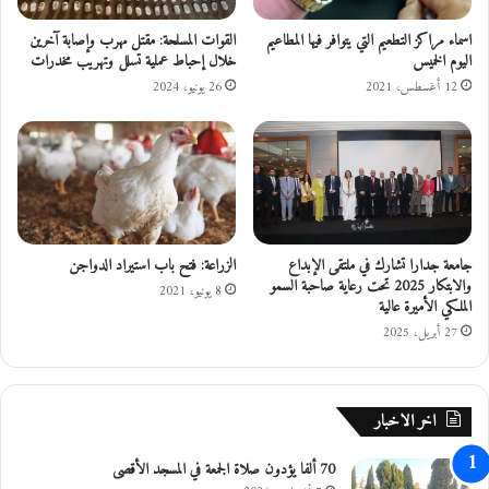
ا
”
ت
م
اسماء مراكز التطعيم التي يتوافر فيها المطاعيم
القوات المسلحة: مقتل مهرب وإصابة آخرين
ت
اليوم الخميس
خلال إحباط عملية تسلل وتهريب مخدرات
ح
م
ل
12 أغسطس، 2021
26 يونيو، 2024
ر
ف
ي
ي
ن
ا
و
ر
ه
ب
م
د
ي
جامعة جدارا تشارك في ملتقى الإبداع
الزراعة: فتح باب استيراد الدواجن
والابتكار 2025 تحت رعاية صاحبة السمو
8 يونيو، 2021
الملكي الأميرة عالية
27 أبريل، 2025
اخر الاخبار
70 ألفا يؤدون صلاة الجمعة في المسجد الأقصى