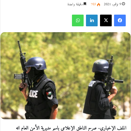
9 نوفمبر، 2021
703
دقيقة واحدة
فيسبوك
‫X
لينكدإن
واتساب
الملف الإخباري- صرح الناطق الإعلامي باسم مديرية الأمن العام انه