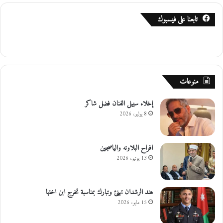
تابعنا على فيسبوك
منوعات
إخلاء سبيل الفنان فضل شاكر
8 يوليو، 2026
افراح البلاونه والياصجين
13 يونيو، 2026
هند الرشدان تهنئ وتبارك بمناسبة تخرج ابن اختها
15 مايو، 2026