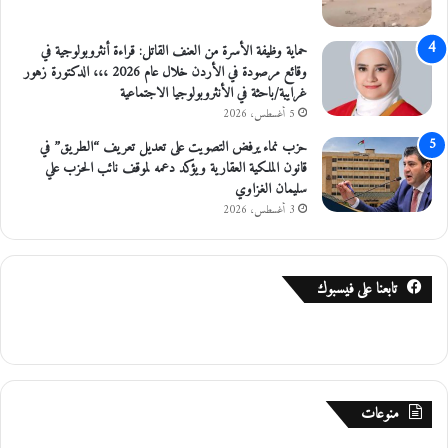
حماية وظيفة الأسرة من العنف القاتل: قراءة أنثروبولوجية في
وقائع مرصودة في الأردن خلال عام 2026 ،،، الدكتورة زهور
غرايبة/باحثة في الأنثروبولوجيا الاجتماعية
5 أغسطس، 2026
حزب نماء يرفض التصويت على تعديل تعريف “الطريق” في
قانون الملكية العقارية ويؤكد دعمه لموقف نائب الحزب علي
سليمان الغزاوي
3 أغسطس، 2026
تابعنا على فيسبوك
منوعات