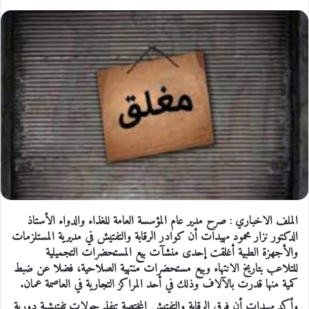
الملف الاخباري : صرح مدير عام المؤسسة العامة للغذاء والدواء الأستاذ
الدكتور نزار محمود مهيدات أن كوادر الرقابة والتفتيش في مديرية المستلزمات
والأجهزة الطبية أغلقت إحدى منشآت بيع المستحضرات التجميلية
للتلاعب بتاريخ الانتهاء وبيع مستحضرات منتهية الصلاحية، فضلا عن ضبط
كمية منها قدرت بالآلاف وذلك في أحد المراكز التجارية في العاصمة عمان
.
وأكد مهيدات أن فرق الرقابة والتفتيش المختصة تنفذ جولات تفتيشية دورية