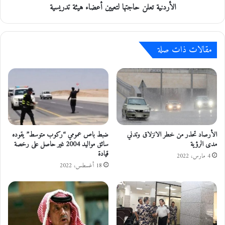
ا
الأردنية تعلن حاجتها لتعيين أعضاء هيئة تدريسية
ع
ط
ل
ق
ن
،
ح
مقالات ذات صلة
و
ا
ش
ج
د
ت
ي
ه
د
ا
ا
ل
ل
ت
ح
ع
ر
ي
الأرصاد تحذر من خطر الانزلاق وتدني
ضبط باص عمومي “ركوب متوسط” يقوده
ا
مدى الرؤية
سائق مواليد 2004 غير حاصل على رخصة
ي
قيادة
ر
ن
4 مارس، 2022
ة
أ
18 أغسطس، 2022
ف
ع
ي
ض
ا
ا
ل
ء
م
ه