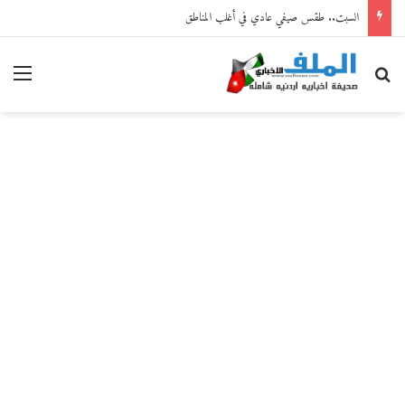
السبت.. طقس صيفي عادي في أغلب المناطق
بحث عن
القا