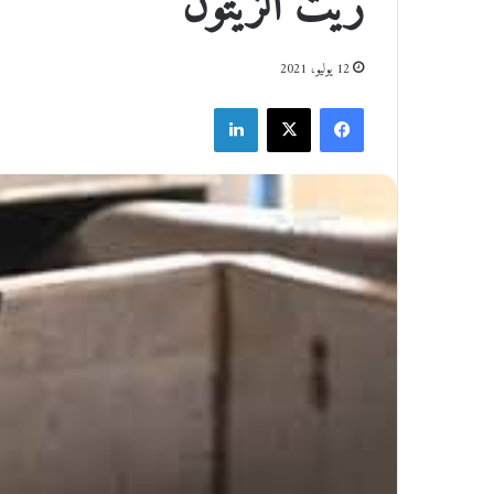
زيت الزيتون
12 يوليو، 2021
فيسبوك
‫X
لينكدإن