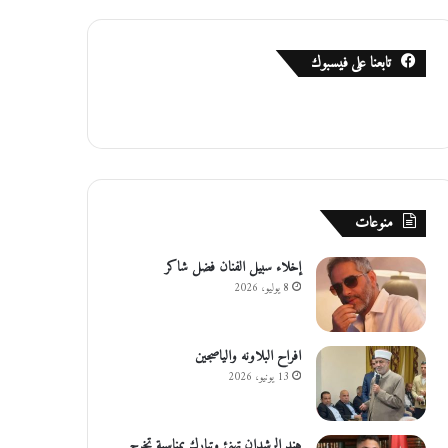
تابعنا على فيسبوك
منوعات
إخلاء سبيل الفنان فضل شاكر
8 يوليو، 2026
افراح البلاونه والياصجين
13 يونيو، 2026
هند الرشدان تهنئ وتبارك بمناسبة تخرج