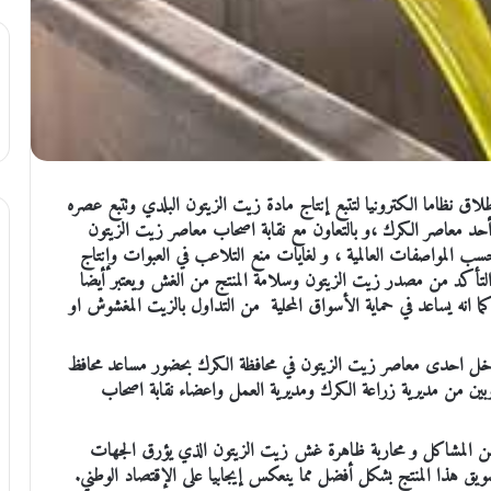
اق نظاما الكترونيا لتتبع إنتاج مادة زيت الزيتون البلدي وتتبع عصره
أحد معاصر الكرك ،و بالتعاون مع نقابة اصحاب معاصر زيت الزيتون
ب المواصفات العالمية ، و لغايات منع التلاعب في العبوات وإنتاج
لتأكد من مصدر زيت الزيتون وسلامة المنتج من الغش ويعتبر أيضا
ا انه يساعد في حماية الأسواق المحلية من التداول بالزيت المغشوش او
اخل احدى معاصر زيت الزيتون في محافظة الكرك بحضور مساعد محافظ
بين من مديرية زراعة الكرك ومديرية العمل واعضاء نقابة اصحاب
من المشاكل و محاربة ظاهرة غش زيت الزيتون الذي يؤرق الجهات
ويق هذا المنتج بشكل أفضل مما ينعكس إيجابيا على الإقتصاد الوطني.