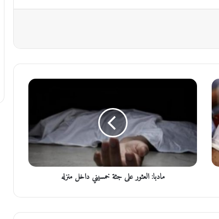
م
ا
د
ب
ا
:
ا
ل
ع
مادبا: العثور على جثة خمسيني داخل منزله
ث
و
ر
ع
ل