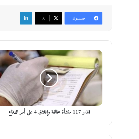
لينكدإن
فيسبوك
‫X
ا
ن
ذ
ا
ر
1
1
7
م
انذار 117 منشأة مخالفة وإغلاق 4 على أمر الدفاع
ن
ش
أ
ة
م