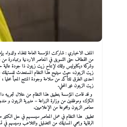
الملف الاخباري : شاركت المؤسسة العامة للغذاء والدواء يإطل
من القطاف حتى التسويق في المعاصر الاردنية وبمبادرة من 
وشركة ديكابوليس وئلك لإنتاح زيت زيتون ذا جودة عالية حس
زيت الزيتون، حيث سيتيح هذا النظام المستحدث للمستهلك ا
احدى الطرق للتأكد من سلامة وجودة المنتج المعبأ محليا ، كم
زيت الزيتون غير المحلي.
و قد قامت المؤسسة بتطبيق هذا النظام من خلال تجريبه د
الكرك، وموظفين من وزارة الزراعة – مديرية الزيتون و مندو
معاصر الزيتون ومجموعة من الإعلاميين.
تطبيق هذا النظام في عمل المعاصر سيسسهم في حل الكثير 
الرقابية ويحمي المستهلك من التضليل والتلاعب وسيسهم في تس