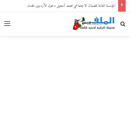
المؤسسة العامة للضمان الاجتماعي تعتمد تسجيل دخول الأردنيين لخدماتها الإلكترونية من خلال “سند”
بحث عن
القا