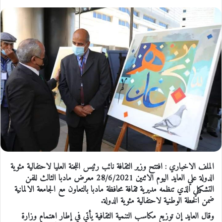
الملف الاخباري : افتتح وزير الثقافة نائب رئيس اللجنة العليا لاحتفالية مئوية
الدولة علي العايد اليوم الاثنين 28/6/2021 معرض مادبا الثالث للفن
التشكيلي الذي تنظمه مديرية ثقافة محافظة مادبا بالتعاون مع الجامعة الالمانية
ضمن الخطة الوطنية لاحتفالية مئوية الدولة.
وقال العايد إن توزيع مكاسب التنمية الثقافية يأتي في إطار اهتمام وزارة