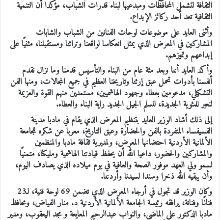
الثقافة لتشمل المحافظات ومبدعيها لبناء قدرات الشباب، مؤكدا أن التنمية
الثقافية تعد أحد ركائز الإبداع.
وأثنى العايد على موضوعات لوحات الفنانين من الشباب والشابات
المشاركين في المعرض الذي يمثل انعكاسا لواقعنا وتراثنا ومستقبلنا، مثنيًا على
إبداعهم وتميزهم.
وأكد العايد أننا وبعد مئة عام من البناء والتأسيس قدمنا وما نزال نقدم
أنفسنا بأدوات تحمل عبق إرثنا وتاريخنا العظيم في جميع المجالات، ومنها الفن
التشكيلي، مدعومين بعطاء وجهود الهاشميين، مستمدين منهم القوة والعزيمة
لنعبر للمئوية الجديدة، لنسلم الجيل الجديد راية البناء والعطاء.
إلى ذلك أشاد الوزير العايد بتنظيم المعرض الذي يقام في مادبا مدينة
الفسيفساء المتفردة بالفن والحضارة وعبق التاريخ، معربا عن شكره للجامعة
الألمانية الأردنية احتضانها المعرض، ولمديرية ثقافة مادبا والمنظمين
والمشاركين والحضور، داعيا الله أن يحفظ قيادتنا الهاشمية ومليكنا، متمنيًا
لسمو ولي العهد موفور الصحة والعافية في يوم ميلاده الذي يصادف اليوم،
وأن يبقيه الله ذخرا وسندا لسيدنا وأردننا.
وكان الوزير قد تجول في أرجاء المعرض الذي تضمن 69 لوحة فنية، لـ23
فنانًا وفنانة، يرافقه رئيسة الجامعة الألمانية الأردنية د. منار الفياض، ومحافظ
مادبا الدكتور علي الماضي، والنواب عبدالرحيم المعايعة و مجد اليعقوب، ومدير