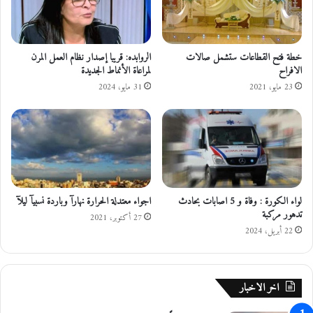
و
ا
ل
ف
خطة فتح القطاعات ستشمل صالات
الروابده: قريبا إصدار نظام العمل المرن
و
الافراح
لمراعاة الأنماط الجديدة
ك
23 مايو، 2021
31 مايو، 2024
ه
لواء الكورة : وفاة و 5 اصابات بحادث
اجواء معتدلة الحرارة نهارآ وباردة نسبيآ ليلآ
تدهور مركبة
27 أكتوبر، 2021
22 أبريل، 2024
اخر الاخبار