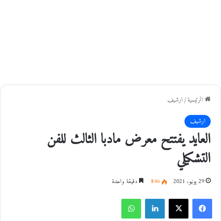
الرئيسية
/
ارشيف
ارشيف
العايد يفتتح معرض مادبا الثالث للفن
التشكيلي
29 يونيو، 2021
846
دقيقة واحدة
فيسبوك
‫X
لينكدإن
واتساب