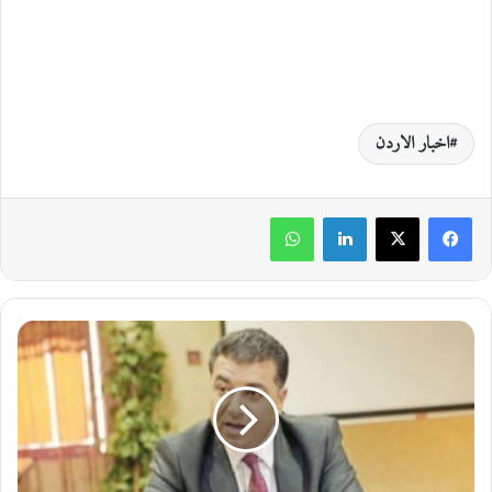
اخبار الاردن
لينكدإن
واتساب
ا
ل
ح
ن
ي
ف
ا