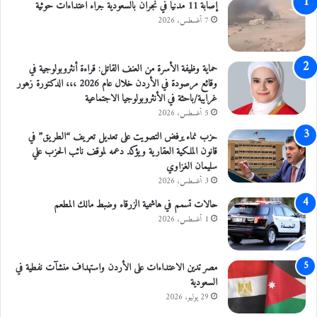
إصابة 11 مدنيًا في نجران بالسعودية جراء اعتداءات حوثية
7 أغسطس، 2026
حماية وظيفة الأسرة من العنف القاتل: قراءة أنثروبولوجية في
وقائع مرصودة في الأردن خلال عام 2026 ،،، الدكتورة زهور
غرايبة/باحثة في الأنثروبولوجيا الاجتماعية
5 أغسطس، 2026
حزب نماء يرفض التصويت على تعديل تعريف “الطريق” في
قانون الملكية العقارية ويؤكد دعمه لموقف نائب الحزب علي
سليمان الغزاوي
3 أغسطس، 2026
حالات تسمم في هاشمية الزرقاء وضبط مالك المطعم
1 أغسطس، 2026
مصر تدين الاعتداءات على الأردن واستهداف منشآت نفطية في
السعودية
29 يوليو، 2026