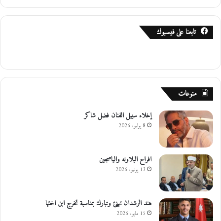
تابعنا على فيسبوك
منوعات
إخلاء سبيل الفنان فضل شاكر
8 يوليو، 2026
افراح البلاونه والياصجين
13 يونيو، 2026
هند الرشدان تهنئ وتبارك بمناسبة تخرج ابن اختها
15 مايو، 2026