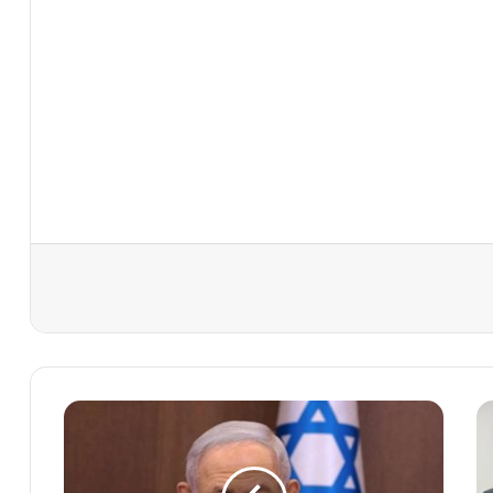
و
ا
ش
ن