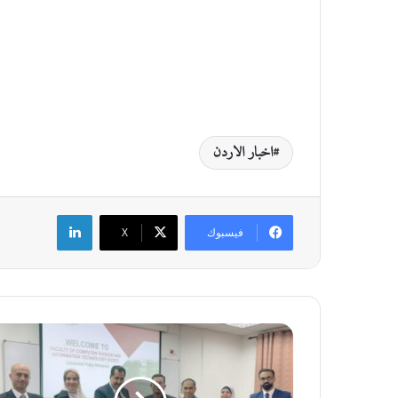
اخبار الاردن
لينكدإن
فيسبوك
‫X
ب
ح
ض
و