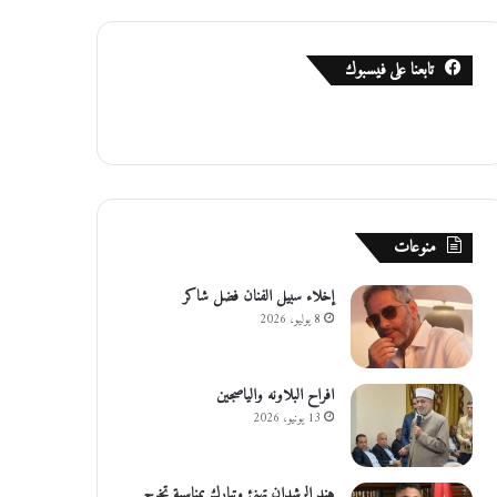
تابعنا على فيسبوك
منوعات
إخلاء سبيل الفنان فضل شاكر
8 يوليو، 2026
افراح البلاونه والياصجين
13 يونيو، 2026
هند الرشدان تهنئ وتبارك بمناسبة تخرج