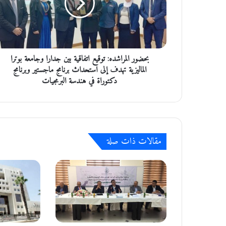
ر
ا
ل
م
ر
بحضور المراشده: توقيع اتفاقية بين جدارا وجامعة بوترا
ا
ش
الماليزية تهدف إلى استحداث برنامج ماجستير وبرنامج
د
دكتوراة في هندسة البرمجيات
ه
:
ت
و
ق
مقالات ذات صلة
ي
ع
ا
ت
ف
ا
ق
ي