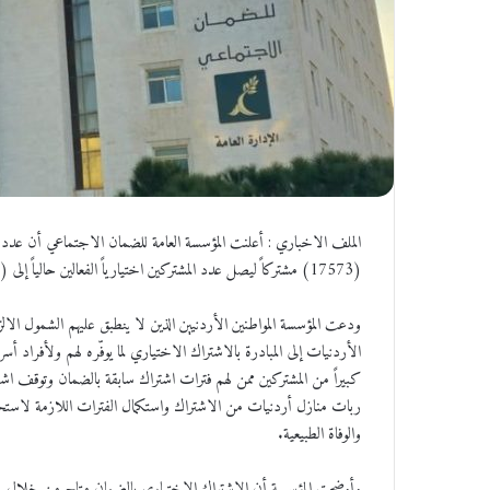
(17573) مشتركاً ليصل عدد المشتركين اختيارياً الفعالين حالياً إلى (96970) مشتركاً.
ودعت المؤسسة المواطنين الأردنيين الذين لا ينطبق عليهم الشمول الالز
الأردنيات إلى المبادرة بالاشتراك الاختياري لما يوفّره لهم ولأفراد 
كبيراً من المشتركين ممن لهم فترات اشتراك سابقة بالضمان وتوقف 
ربات منازل أردنيات من الاشتراك واستكمال الفترات اللازمة لاستحقاق
والوفاة الطبيعية.
وأوضحت المؤسسة أن الاشتراك الاختياري بالضمان متاح من خلال حسا