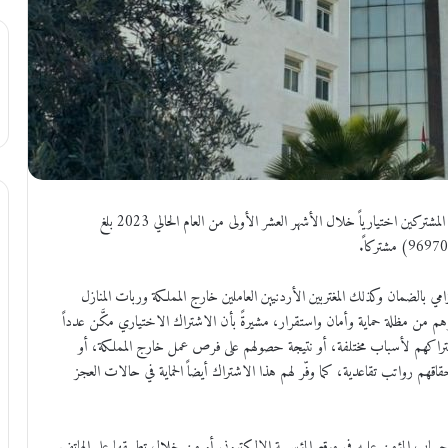
الملف الاخباري : أعلنت المؤسسة العامة للضمان الاجتماعي أن عدد المشتركين اختيارياً خلال الأشهر العشر الأولى من العام الحالي 2023 بلغ
امي بالضمان وكذلك المغتربين الأردنيين العاملين خارج المملكة وربات المنازل
أسرهم من مظلة حماية وأمان واستقرار، مشيرةً بأن الاشتراك الاختياري مكَّن عدداً
اشتراكهم لأسباب مختلفة، أو نتيجة حصولهم على فرص عمل خارج المملكة، أو
هم رواتب تقاعدية، كما وفّر لهم هذا الاشتراك أيضاً الحماية في حالات العجز
ب المؤمن عليه في موقع المؤسسة الإلكتروني أو من خلال تطبيقها على الهاتف