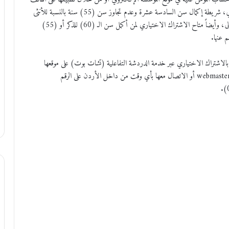
الذكي باسم (الضمان الاجتماعي الأردني)، أو عبر تطبيق سند الحكومي، شريطة إكمال سن السادسة عشرة وعدم تجاوز سن (55) سنة بالنسبة للأنثى
و(60) سنة بالنسبة للذكر في حال كان اشتراكهم بالضمان للمرة الأولى، وأيضاً متاح الاشتراك الاختياري لمن أكمل سن الـ (60) للذكر أو (55)
 عنها.
لاشتراك الاختياري عبر خدمة الدردشة التفاعلية (تشات بوت) على موقعها
الإلكتروني www.ssc.gov.jo، أو عبر بريدها الرسميwebmaster@ssc.gov.jo أو الاتصال معها بأي وقت من داخل الأردن على الرقم