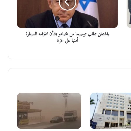
ط
ن
ت
ط
ل
واشنطن تطلب توضيحا من نتنياهو بشأن اعتزامه السيطرة
ب
ت
أمنيا على غزة
و
ض
ي
ح
ا
م
ن
ن
ت
ن
ي
ا
ه
و