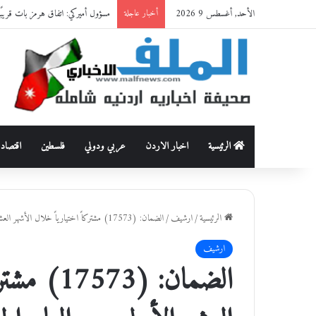
الأحد, أغسطس 9 2026
مسؤول أميركي: اتفاق هرمز بات قريبًا
أخبار عاجلة
الرئيسية
اخبار الاردن
عربي ودولي
فلسطين
اقتصاد
الرئيسية
/
ارشيف
/
الضمان: (17573) مشتركاً اختيارياً خلال الأشهر العشر الأولى من العام الحالي 2023
ارشيف
الضمان: (