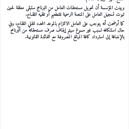
وبينت المؤسسة أن تحويل مستحقات العامل من البرنامج ستبقى معلقة لحين
ثبوت تسجيل العامل على المنصة الرسمية للتطعيم أو تلقيه اللقـاح.
كما أوضحت أنه يتوجب على العامل الالتزام بالموعد المحدد لتقلي اللقاح، وفي
حال استنكافه لسبب غير مسوغ سيتم إيقاف صرف مستحقاته من البرنامج
بالإضافة إلى استرداد كافة المبالغ المصروفـة مع الفائدة القانونيـة.