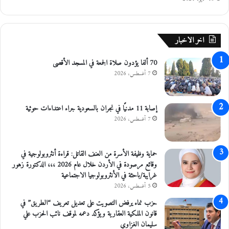
ا
ة
و
ل
ق
ي
اخر الاخبار
ط
س
ع
ح
70 ألفا يؤدون صلاة الجمعة في المسجد الأقصى
م
ر
خ
ي
7 أغسطس، 2026
ص
ة
ص
إ
ا
ع
إصابة 11 مدنيًا في نجران بالسعودية جراء اعتداءات حوثية
ت
ل
7 أغسطس، 2026
ه
ا
م
ي
حماية وظيفة الأسرة من العنف القاتل: قراءة أنثروبولوجية في
ة
وقائع مرصودة في الأردن خلال عام 2026 ،،، الدكتورة زهور
غرايبة/باحثة في الأنثروبولوجيا الاجتماعية
5 أغسطس، 2026
حزب نماء يرفض التصويت على تعديل تعريف “الطريق” في
قانون الملكية العقارية ويؤكد دعمه لموقف نائب الحزب علي
سليمان الغزاوي