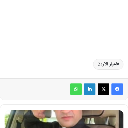
اخبار الاردن
لينكدإن
واتساب
م
ج
ل