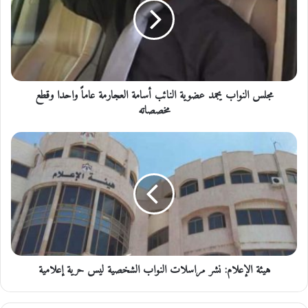
س
ا
ل
ن
و
ا
مجلس النواب يجمد عضوية النائب أسامة العجارمة عاماً واحدا وقطع
ب
ي
مخصصاته
ج
م
ه
د
ي
ع
ئ
ض
ة
و
ا
ي
ل
ة
إ
ا
ع
ل
ل
ن
هيئة الإعلام: نشر مراسلات النواب الشخصية ليس حرية إعلامية
ا
ا
م
ئ
: