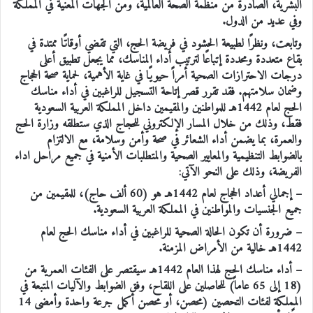
البشرية، الصادرة من منظمة الصحة العالمية، ومن الجهات المعنية في المملكة
وفي عديد من الدول.
وتابعت، ونظرًا لطبيعة الحشود في فريضة الحج، التي تقضي أوقاتًا ممتدة في
بقاع متعددة ومحددة إتباعًا لترتيب أداء المناسك، مما يجعل تطبيق أعلى
درجات الاحترازات الصحية أمراً حيويًا في غاية الأهمية، لحماية صحة الحجاج
وضمان سلامتهم. فقد تقرر قصر إتاحة التسجيل للراغبين في أداء مناسك
الحج لعام 1442هـ للمواطنين والمقيمين داخل المملكة العربية السعودية
فقط، وذلك من خلال المسار الإلكتروني للحجاج الذي ستطلقه وزارة الحج
والعمرة، بما يضمن أداء الشعائر في صحة وأمن وسلامة، مع الالتزام
بالضوابط التنظيمية والمعايير الصحية والمتطلبات الأمنية في جميع مراحل اداء
الفريضة، وذلك على النحو الآتي:
– إجمالي أعداد الحجاج لعام 1442هـ هو (60 ألف حاج)، للمقيمين من
جميع الجنسيات والمواطنين في المملكة العربية السعودية.
– ضرورة أن تكون الحالة الصحية للراغبين في أداء مناسك الحج لعام
1442هـ خالية من الأمراض المزمنة.
– أداء مناسك الحج لهذا العام 1442هـ سيقتصر على الفئات العمرية من
(18 إلى 65 عاماً) للحاصلين على اللقاح، وفق الضوابط والآليات المتبعة في
المملكة لفئات التحصين (محصن، أو محصن أكمل جرعة واحدة وأمضى 14