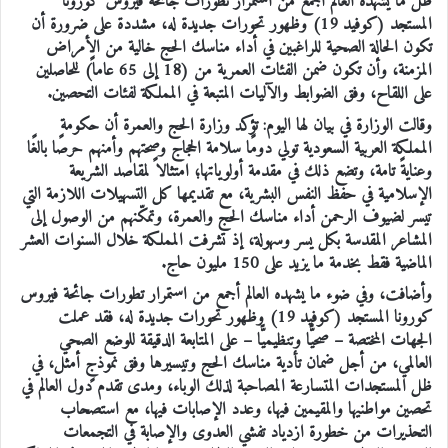
ظل ما يشهده العالم أجمع من استمرار تطورات جائحة فيروس كورونا
المستجد (كوفيد 19) وظهور تحورات جديدة له، مشددة على ضرورة أن
تكون الحالة الصحية للراغبين في أداء مناسك الحج خالية من الأمراض
المزمنة، وأن تكون ضمن الفئات العمرية من (18 إلى 65 عاماً) للحاصلين
على اللقاح، وفق الضوابط والآليات المتبعة في المملكة لفئات التحصين.
وقالت الوزارة في بيان لها اليوم: تؤكد وزارة الحج والعمرة أن حكومة
المملكة العربية السعودية تولي دومًا سلامة الحجاج وصحتهم وأمنهم حرصًا بالغًا
وعنايةً تامة، وتضع ذلك في مقدمة أولوياتها؛ امتثالاً لمقاصد الشريعة
الإسلامية في حفظ النفس البشرية، مع تقديمها كل التسهيلات اللازمة التي
تيسر لضيوف الرحمن أداء مناسك الحج والعمرة، وتمكّنهم من الوصول إلى
المشاعر المقدسة بكل يسر وسهولة، إذ تشرفت المملكة خلال السنوات العشر
الماضية فقط بخدمة ما يزيد على 150 مليون حاج.
وأضافت، وفي ضوء ما يشهده العالم أجمع من استمرار تطورات جائحة فيروس
كورونا المستجد (كوفيد 19) وظهور تحورات جديدة له، فقد عملت
الجهات المختصة – صحيًّا وتنظيميًّا – على المتابعة الدقيقة للوضع الصحي
العالمي، من أجل ضمان تأدية مناسك الحج وتيسيرها وفق نموذجٍ أمثل، في
ظل المستجدات المتسارعة المصاحبة لذلك الوباء، ومدى تقدم دول العالم في
تحصين مواطنيها والمقيمين فيها، وعدد الإصابات فيها، مع استصحاب
التحذيرات من خطورة ازدياد تفشي العدوى والإصابة في التجمعات