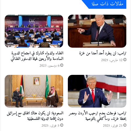
مقالات ذات صلة
"
ل
س
ك
ف
ي
ي
ة
ر
ل
ا
ت
"
ح
ف
د
ي
ي
ترامب: لن يطرد أحد أحدا من غزة
الغذاء والدواء تشارك في اجتماع الدورة
7
السادسة والأربعين لهيئة الدستور الغذائي
ث
12 مارس، 2025
7
ا
6 ديسمبر، 2023
د
ل
و
م
ل
ن
ة
ظ
ح
و
و
م
ل
ة
ترامب: فوجئت بعدم ترحيب الأردن ومصر
السعودية: لن يكون هناك اتفاق مع إسرائيل
ا
ا
بخطة غزة.. وسأكتفي بالتوصية
دون إقامة الدولة الفلسطينية
ل
ل
ع
س
21 فبراير، 2025
5 فبراير، 2025