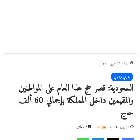
الرئيسية
/
عربي ودولي
عربي ودولي
السعودية: قصر حج هذا العام على المواطنين
والمقيمين داخل المملكة بإجمالي 60 ألف
حاج
12 يونيو، 2021
743
2 دقائق
فيسبوك
‫X
لينكدإن
واتساب