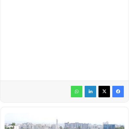
لينكدإن
واتساب
"
ا
ل