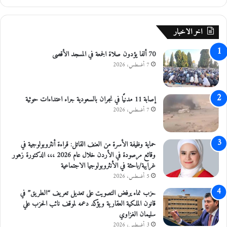
ا
ي
ل
ا
م
س
اخر الاخبار
ي
ة
70 ألفا يؤدون صلاة الجمعة في المسجد الأقصى
خ
ل
7 أغسطس، 2026
ا
ل
ي
إصابة 11 مدنيًا في نجران بالسعودية جراء اعتداءات حوثية
و
7 أغسطس، 2026
م
ي
ن
حماية وظيفة الأسرة من العنف القاتل: قراءة أنثروبولوجية في
وقائع مرصودة في الأردن خلال عام 2026 ،،، الدكتورة زهور
غرايبة/باحثة في الأنثروبولوجيا الاجتماعية
5 أغسطس، 2026
حزب نماء يرفض التصويت على تعديل تعريف “الطريق” في
قانون الملكية العقارية ويؤكد دعمه لموقف نائب الحزب علي
سليمان الغزاوي
3 أغسطس، 2026