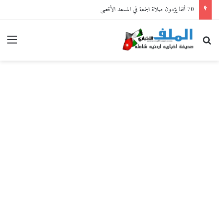
70 ألفا يؤدون صلاة الجمعة في المسجد الأقصى
بحث عن
القا