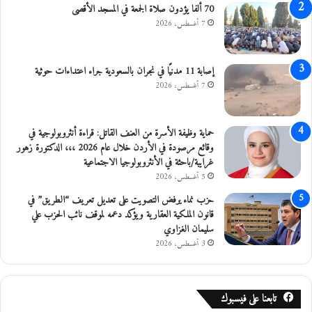
م
ن
70 ألفا يؤدون صلاة الجمعة في المسجد الأقصى
ج
7 أغسطس، 2026
ه
ا
ا
إصابة 11 مدنيًا في نجران بالسعودية جراء اعتداءات حوثية
ل
7 أغسطس، 2026
و
ا
ق
حماية وظيفة الأسرة من العنف القاتل: قراءة أنثروبولوجية في
ع
وقائع مرصودة في الأردن خلال عام 2026 ،،، الدكتورة زهور
ي
غرايبة/باحثة في الأنثروبولوجيا الاجتماعية
ة
5 أغسطس، 2026
حزب نماء يرفض التصويت على تعديل تعريف “الطريق” في
قانون الملكية العقارية ويؤكد دعمه لموقف نائب الحزب علي
سليمان الغزاوي
3 أغسطس، 2026
تابعنا على فيسبوك