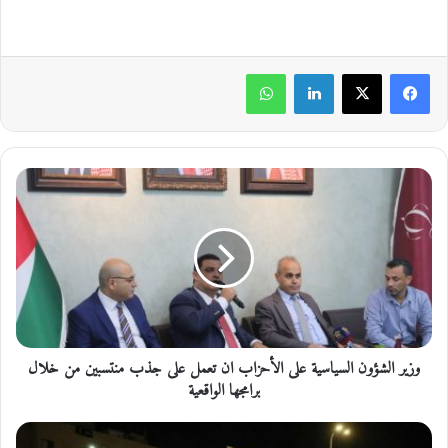
لينكدإن
واتساب
و
ز
ي
ر
ا
ل
ش
ؤ
و
وزير الشؤون السياسية على الأحزاب ان تعمل على جذب منتسبين من خلال
ن
ا
برامجها الواقعية
ل
س
غ