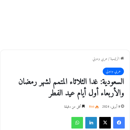
الرئيسية
/
عربي ودولي
عربي ودولي
السعودية: غدا الثلاثاء المتمم لشهر رمضان
والأربعاء أول أيام عيد الفطر
8 أبريل، 2024
866
أقل من دقيقة
فيسبوك
‫X
لينكدإن
واتساب