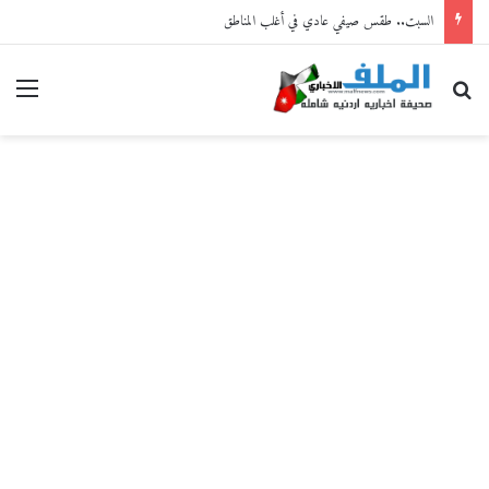
السبت.. طقس صيفي عادي في أغلب المناطق
بحث عن
القا