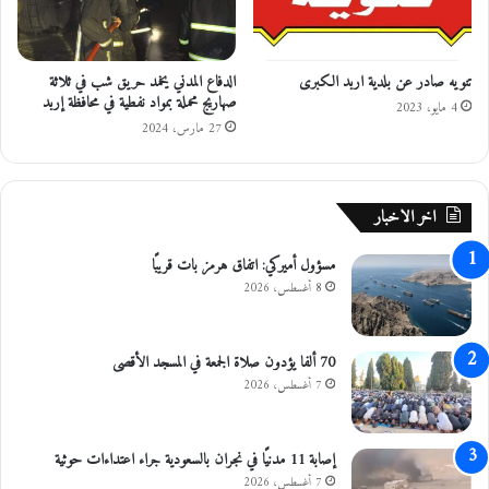
ف
ا
ل
تنويه صادر عن بلدية اربد الكبرى
الدفاع المدني يخمد حريق شب في ثلاثة
ف
صهاريج محملة بمواد نفطية في محافظة إربد
ي
4 مايو، 2023
م
27 مارس، 2024
س
ت
ش
اخر الاخبار
ف
ى
مسؤول أميركي: اتفاق هرمز بات قريبًا
ا
ل
8 أغسطس، 2026
م
ل
ك
70 ألفا يؤدون صلاة الجمعة في المسجد الأقصى
ة
7 أغسطس، 2026
ر
ا
ن
إصابة 11 مدنيًا في نجران بالسعودية جراء اعتداءات حوثية
ي
7 أغسطس، 2026