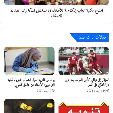
ل
ت
ص
افتتاح مكتبة العاب إلكترونية للأطفال في مستشفى الملكة رانيا العبدالله
ب
ح
ة
للاطفال
ر
ا
ا
ل
و
ع
ي
مقالات ذات صلة
ا
ب
إ
ل
ك
ت
ر
و
ن
الجزائر إلى نهائي كأس العرب بعد فوز
بيان من التربية حول امتحان الفيزياء لطلبة
ي
دراماتيكي على قطر
التوجيهي: الأسئلة من داخل المنهاج
ة
16 ديسمبر، 2021
9 يوليو، 2021
ل
ل
أ
ط