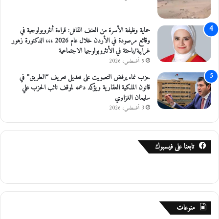
ا
ا
ل
حماية وظيفة الأسرة من العنف القاتل: قراءة أنثروبولوجية في
ع
وقائع مرصودة في الأردن خلال عام 2026 ،،، الدكتورة زهور
ب
غرايبة/باحثة في الأنثروبولوجيا الاجتماعية
د
5 أغسطس، 2026
ا
ل
حزب نماء يرفض التصويت على تعديل تعريف “الطريق” في
ل
قانون الملكية العقارية ويؤكد دعمه لموقف نائب الحزب علي
ه
سليمان الغزاوي
ل
3 أغسطس، 2026
ل
ا
ط
تابعنا على فيسبوك
ف
ا
ل
منوعات