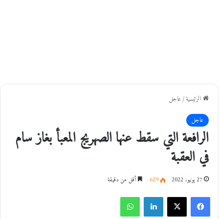
الرئيسية
/
عاجل
عاجل
الرافعة التي سقط عنها الصهريج المعبأ بغاز سام
في العقبة
27 يونيو، 2022
629
أقل من دقيقة
فيسبوك
‫X
لينكدإن
واتساب