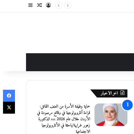
تسجيل الدخول
مقال عشوائي
إضافة عمود جانبي
في
اخر الاخبار
‫X
حماية وظيفة الأسرة من العنف القاتل:
قراءة أنثروبولوجية في وقائع مرصودة في
الأردن خلال عام 2026 ،،، الدكتورة
زهور غرايبة/باحثة في الأنثروبولوجيا
الاجتماعية