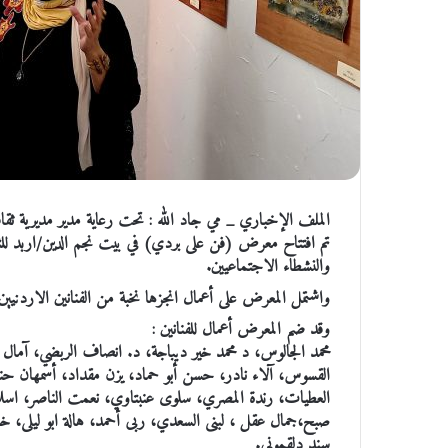
الملف الإخباري _ مي جاد الله : تحت رعاية مدير مديرية ثقاف
تم افتتاح معرض (فن على بردي) في بيت نجم الدين/اربد للثقاف
والنشطاء الاجتماعيين.
واشتمل المعرض على أعمال انجزها نخبة من الفنانين الاردني
وقد ضم المعرض أعمال للفنانين :
محمد الجالوس، د محمد خير ديباجة، د. انصاف الربضي، آمال جل
القسوس، آلاء نادر، حسن أبو حماد، يزن مقداد، أسمهان حن
العطيات، رندة المصري، سلوى عنبتاوي، نعمت الناصر، اسلام 
صبح،جمال عقل ، لبنى السعدي، ربى أحمد، هالة ابو ليلى، خل
سند دلقموني.