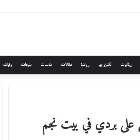
وقائع مرصودة في الأردن خلال عام 2026 ،،، الدكتورة زهور غرايبة/باحثة في الأنثروبولوجيا الاجتماعية
برلمانيات
تكنولوجيا
رياضة
مقالات
مناسبات
منوعات
وفيات
 على بردي في بيت نجم