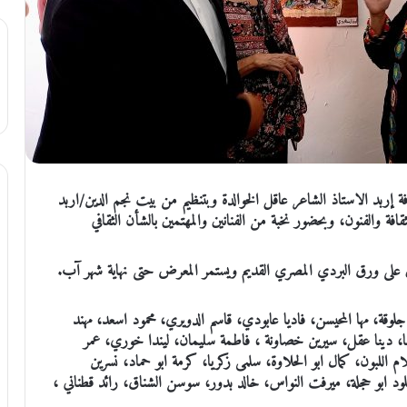
ة إربد الاستاذ الشاعر عاقل الخوالدة وبتنظيم من بيت نجم الدين/اربد
ة والفنون، وبحضور نخبة من الفنانين والمهتمين بالشأن الثقافي
ين على ورق البردي المصري القديم ويستمر المعرض حتى نهاية شهر آب.
وقة، مها المحيسن، فاديا عابودي، قاسم الدويري، محمود اسعد، مهند
ا، دينا عقل، سيرين خصاونة ، فاطمة سليمان، ليندا خوري، عمر
اللبون، كمال ابو الحلاوة، سلمى زكريا، كرمة ابو حماد، نسرين
ود ابو حجلة، ميرفت النواس، خالد بدور، سوسن الشناق، رائد قطناني ،