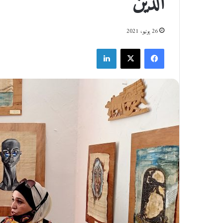
الدين
26 يونيو، 2021
فيسبوك
‫X
لينكدإن