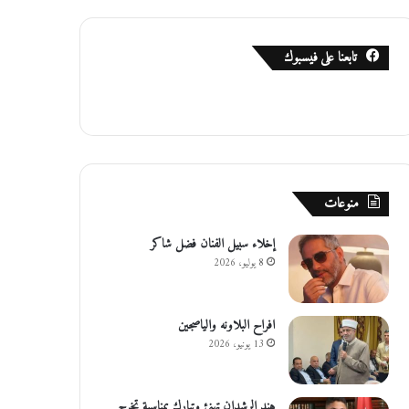
تابعنا على فيسبوك
منوعات
إخلاء سبيل الفنان فضل شاكر
8 يوليو، 2026
افراح البلاونه والياصجين
13 يونيو، 2026
هند الرشدان تهنئ وتبارك بمناسبة تخرج