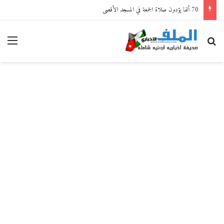
70 ألفا يؤدون صلاة الجمعة في المسجد الأقصى
بحث عن
القا