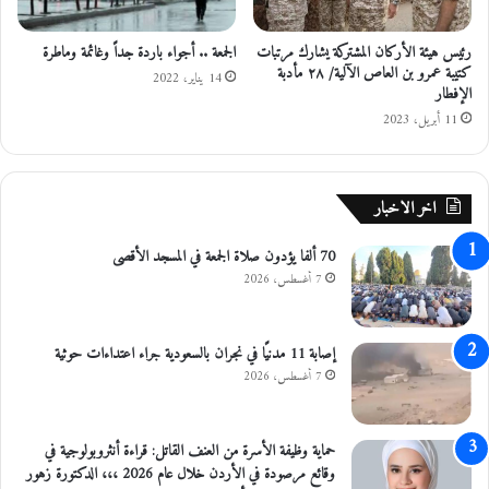
و
ا
ا
م
رئيس هيئة الأركان المشتركة يشارك مرتبات
الجمعة .. أجواء باردة جداً وغائمة وماطرة
ج
ت
كتيبة عمرو بن العاص الآلية/ ٢٨ مأدبة
ا
ح
14 يناير، 2022
الإفطار
ل
ا
ض
11 أبريل، 2023
ن
ر
“
ي
ا
ب
ل
اخر الاخبار
ي
ت
ب
و
70 ألفا يؤدون صلاة الجمعة في المسجد الأقصى
ي
ج
ن
7 أغسطس، 2026
ي
ا
ه
ل
ي
أ
”
إصابة 11 مدنيًا في نجران بالسعودية جراء اعتداءات حوثية
ر
7 أغسطس، 2026
د
ن
و
حماية وظيفة الأسرة من العنف القاتل: قراءة أنثروبولوجية في
س
وقائع مرصودة في الأردن خلال عام 2026 ،،، الدكتورة زهور
ن