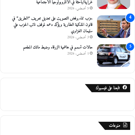
غرايبة/باحثة في الأنثروبولوجيا الاجتماعية
غ
5 أغسطس، 2026
ا
حزب نماء يرفض التصويت على تعديل تعريف “الطريق” في
ف
قانون الملكية العقارية ويؤكد دعمه لموقف نائب الحزب علي
و
سليمان الغزاوي
ر
ة
3 أغسطس، 2026
حالات تسمم في هاشمية الزرقاء وضبط مالك المطعم
1 أغسطس، 2026
تابعنا على فيسبوك
منوعات