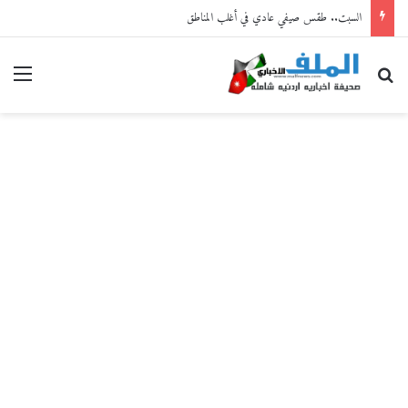
السبت.. طقس صيفي عادي في أغلب المناطق
بحث عن
القا