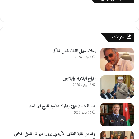
منوعات
إخلاء سبيل الفنان فضل شاكر
8 يوليو، 2026
افراح البلاونه والياصجين
13 يونيو، 2026
هند الرشدان تهنئ وتبارك بمناسبة تخرج ابن اختها
15 مايو، 2026
وفد من نقابة الفنانين الأردنيين يزور الديوان الملكي الهاشمي