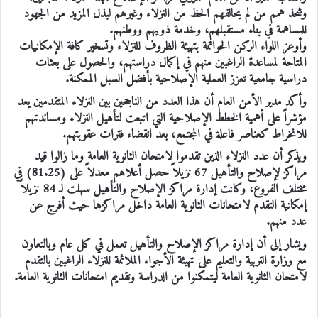
وشحذ همم من لم يحالفهم الحظ من النزلاء وغيرهم لبذل المزيد من الجهود
للمساهمة في بناء مستقبلهم، وخدمة ذويهم ووطنهم.
وأوعز اللواء الركن الحواتمة بتهيئة الظروف للنزلاء وتسخير كافة الإمكانيات
المتاحة لمساعدة الراغبين منهم في إكمال دراستهم، والحصول على بعثات
دراسية جامعية تعزز العملية الإصلاحية بأفضل السبل الممكنة.
وأكد مدير الأمن العام أن هذا العدد من الناجحين بين النزلاء المتقدمين يعد
مؤشراً على أهمية الخطط الإصلاحية التي اتبعت لتأهيل النزلاء ومساندتهم
للانخراط كعناصر فاعلة في المجتمع، بعد انقضاء فترات عقوبتهم.
ويذكر أن عدد النزلاء الذين تقدموا لامتحان الثانوية العامة وما زالوا قيد
مراكز لإصلاح والتأهيل 67 نزيلاً حصل أعلاهم معدلاً على (81.25) في
مختلف الفروع، وكانت إدارة مراكز الإصلاح والتأهيل سهلت لـ 84 نزيلاً
إمكانية التقدم لامتحانات الثانوية العامة داخل مراكزها حيث أفرج عن
عدد منهم.
ويشار إلى أن إدارة مراكز الإصلاح والتأهيل تعمل في كل عام وبالتعاون
مع وزارة التربية والتعليم على تهيئة الأجواء الملائمة للنزلاء الراغبين بالتقدم
لامتحان الثانوية العامة ليتمكنوا من الدراسة وتقديم امتحانات الثانوية العامة.