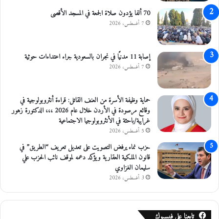
م
ا
70 ألفا يؤدون صلاة الجمعة في المسجد الأقصى
ر
7 أغسطس، 2026
س
ا
ت
إصابة 11 مدنيًا في نجران بالسعودية جراء اعتداءات حوثية
خ
7 أغسطس، 2026
ا
ط
ئ
حماية وظيفة الأسرة من العنف القاتل: قراءة أنثروبولوجية في
ة
وقائع مرصودة في الأردن خلال عام 2026 ،،، الدكتورة زهور
غرايبة/باحثة في الأنثروبولوجيا الاجتماعية
5 أغسطس، 2026
حزب نماء يرفض التصويت على تعديل تعريف “الطريق” في
قانون الملكية العقارية ويؤكد دعمه لموقف نائب الحزب علي
سليمان الغزاوي
3 أغسطس، 2026
تابعنا على فيسبوك