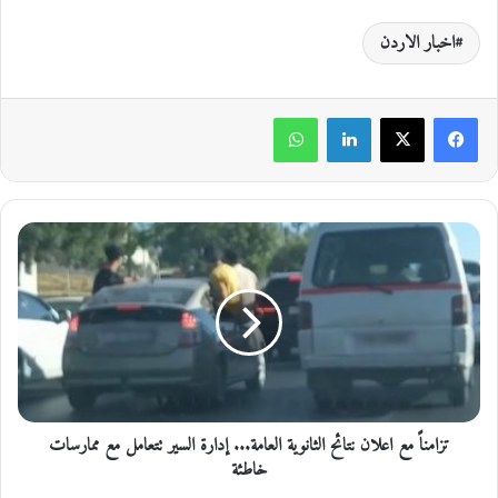
اخبار الاردن
لينكدإن
واتساب
ت
ز
ا
م
ن
اً
م
ع
ا
تزامناً مع اعلان نتائح الثانوية العامة... إدارة السير تتعامل مع ممارسات
ع
ل
خاطئة
ا