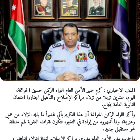
الملف الاخباري : كرم مدير الأمن العام اللواء الركن حسين الحواتمة،
اليوم، عشرين نزيلا من نزلاء مراكز الإصلاح والتأهيل اجتازوا امتحان
الثانوية العامة بنجاح.
وأكد اللواء الركن الحواتمة أن هذا التكريم يأتي تقديراً لما بذله النزلاء من عمل
وعزيمة، ولما أظهروه من إرادة في التغيير، لتكون فترات العقوبة لهم منطلقاً
نحو مستقبل جديد.
وانتدب مدير الأمن العام مديري مراكز الإصلاح لتهنئة النزلاء الناجحين،