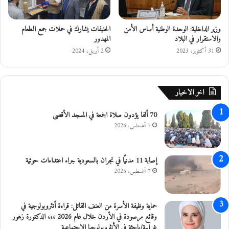
ن
ا
وزير الداخلية: الوحدة الوطنية أساس الأمن
الحنيفات يشارك في حملات جمع الطعام
ل
والاستقرار في البلاد
المهدور
ط
و
31 أكتوبر، 2023
2 أبريل، 2024
ا
ب
ع
اخر الاخبار
ب
ع
70 ألفا يؤدون صلاة الجمعة في المسجد الأقصى
ن
و
7 أغسطس، 2026
ا
ن
ب
إصابة 11 مدنيًا في نجران بالسعودية جراء اعتداءات حوثية
ي
7 أغسطس، 2026
ت
ع
ر
حماية وظيفة الأسرة من العنف القاتل: قراءة أنثروبولوجية في
ا
وقائع مرصودة في الأردن خلال عام 2026 ،،، الدكتورة زهور
ر
غرايبة/باحثة في الأنثروبولوجيا الاجتماعية