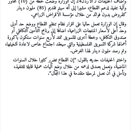
وأضاف الحنيفات لـ الاردن24 إن الوزارة وضعت خطة من (10) محاور
وآلية تنفيذ لدعم القطاع، مشيرا إلى أنه سيتم تقديم (85) مليون دينار
كقروض بدون فوائد من خلال مؤسسة الاقراض الزراعي.
وقال إن الوزارة تعمل حاليا على اقرار نظام تنظيم القطاع ووضع حد أدنى
وحدّ أعلى لأسعار المنتجات الزراعية، اضافة إلى برنامج التأمين التكافلي أو
صندوق التكافل، وخطة أخرى للتسويق تمتد لأربع سنوات ستكون باكورة
أعمالها شركة التسويق الفلسطينية والتي سيعقد اجتماع خاص لاعادة تشغيلها،
وتم رصد مليون دينار لهذا الغرض.
واختتم الحنيفات حديثه بالقول: “إن القطاع تضرر كثيرا خلال السنوات
الماضية، ونعمل بصدق لدعمه من خلال وضع آليات عملية قابلة للتنفيذ،
ونأمل في أن نصل لمرحلة متقدمة في هذا المجال”.