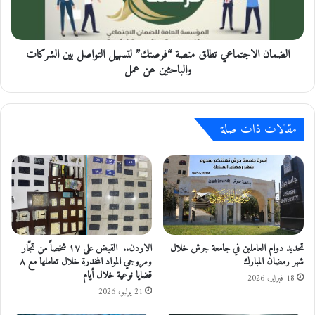
ن
ا
ق
ل
ل
ا
ا
الضمان الاجتماعي تطلق منصة “فرصتك” لتسهيل التواصل بين الشركات
ج
ت
ت
والباحثين عن عمل
و
م
ا
ا
س
ع
ع
مقالات ذات صلة
ي
ة
ت
و
ط
ت
ل
ن
ق
ه
م
ي
ن
خ
ص
د
ة
تحديد دوام العاملين في جامعة جرش خلال
الاردن.. القبض على ١٧ شخصاً من تجّار
م
“
شهر رمضان المبارك
ومروجي المواد المخدرة خلال تعاملها مع ٨
قضايا نوعية خلال أيام
ا
ف
18 فبراير، 2026
ت
ر
21 يوليو، 2026
م
ص