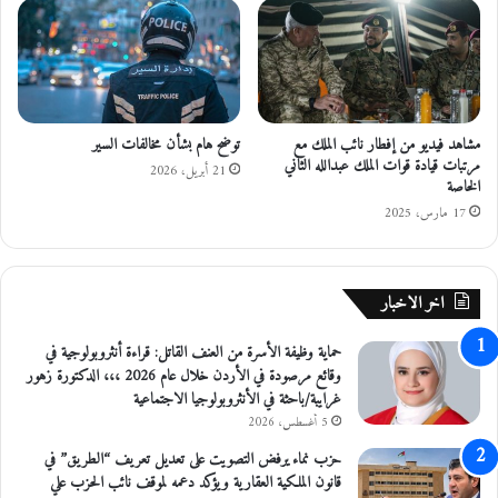
و
ت
ظ
ك
ف
”
ي
ل
ن
ت
"
س
مشاهد فيديو من إفطار نائب الملك مع
توضح هام بشأن مخالفات السير
أ
ه
مرتبات قيادة قوات الملك عبدالله الثاني
س
ي
21 أبريل، 2026
الخاصة
م
ل
17 مارس، 2025
ا
ا
ء
ل
"
ت
و
اخر الاخبار
ا
ص
حماية وظيفة الأسرة من العنف القاتل: قراءة أنثروبولوجية في
ل
وقائع مرصودة في الأردن خلال عام 2026 ،،، الدكتورة زهور
ب
غرايبة/باحثة في الأنثروبولوجيا الاجتماعية
ي
5 أغسطس، 2026
ن
ا
حزب نماء يرفض التصويت على تعديل تعريف “الطريق” في
ل
قانون الملكية العقارية ويؤكد دعمه لموقف نائب الحزب علي
ش