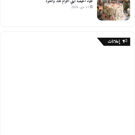
علياء الحيصه تهني التوام هند والعنود
11 مايو، 2026
إعلانات