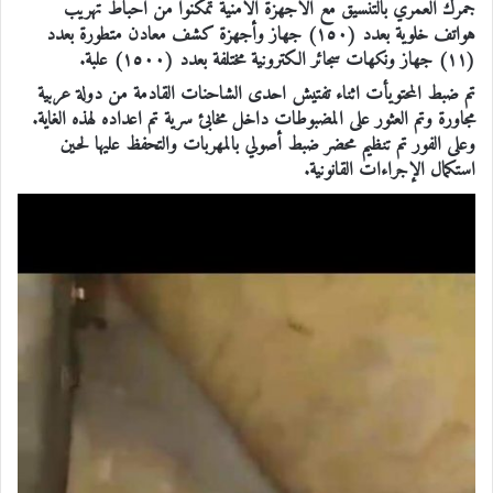
جمرك العمري بالتنسيق مع الاجهزة الامنية تمكنوا من احباط تهريب
هواتف خلوية بعدد (١٥٠) جهاز وأجهزة كشف معادن متطورة بعدد
(١١) جهاز ونكهات سجائر الكترونية مختلفة بعدد (١٥٠٠) علبة.
تم ضبط المحتويأت اثناء تفتيش احدى الشاحنات القادمة من دولة عربية
مجاورة وتم العثور على المضبوطات داخل مخابئ سرية تم اعداده لهذه الغاية.
وعلى الفور تم تنظيم محضر ضبط أصولي بالمهربات والتحفظ عليها لحين
استكمال الإجراءات القانونية.