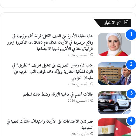
ا
ب
ل
ا
ا
ق
اخر الاخبار
و
ي
ك
ا
حماية وظيفة الأسرة من العنف القاتل: قراءة أنثروبولوجية في
س
ل
وقائع مرصودة في الأردن خلال عام 2026 ،،، الدكتورة زهور
ج
م
غرايبة/باحثة في الأنثروبولوجيا الاجتماعية
ي
ن
5 أغسطس، 2026
ن
ا
ط
حزب نماء يرفض التصويت على تعديل تعريف “الطريق” في
ق
قانون الملكية العقارية ويؤكد دعمه لموقف نائب الحزب علي
سليمان الغزاوي
3 أغسطس، 2026
حالات تسمم في هاشمية الزرقاء وضبط مالك المطعم
1 أغسطس، 2026
مصر تدين الاعتداءات على الأردن واستهداف منشآت نفطية في
السعودية
29 يوليو، 2026