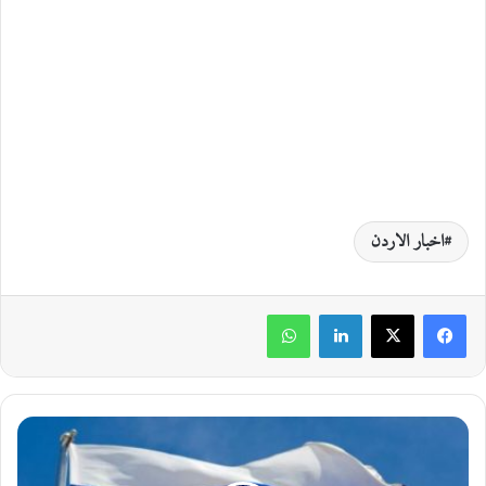
اخبار الاردن
لينكدإن
واتساب
و
ف
ا