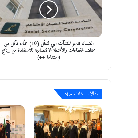
م
ا
ن
ت
د
ع
الضمان تدعو المنشآت التي تشغّل (10) عمّال فأقل من
و
ا
مختلف القطاعات والأنشطة الاقتصادية للاستفادة من برنامج
ل
(استدامة ++)
م
ن
ش
آ
ت
مقالات ذات صلة
ا
ل
ت
ي
ت
ش
غّ