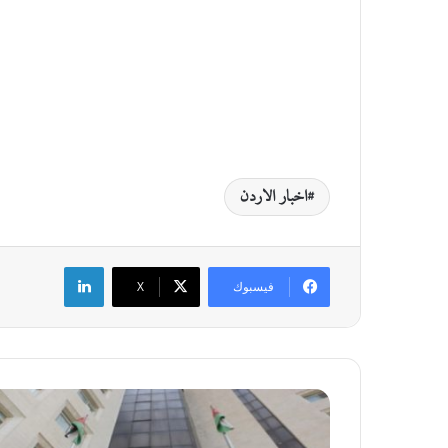
اخبار الاردن
لينكدإن
فيسبوك
‫X
ا
ل
ض