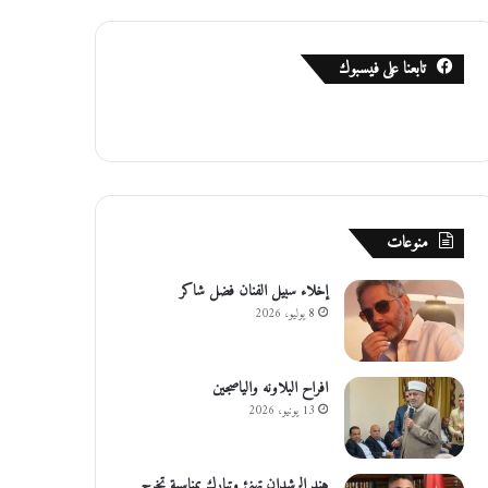
تابعنا على فيسبوك
منوعات
إخلاء سبيل الفنان فضل شاكر
8 يوليو، 2026
افراح البلاونه والياصجين
13 يونيو، 2026
هند الرشدان تهنئ وتبارك بمناسبة تخرج