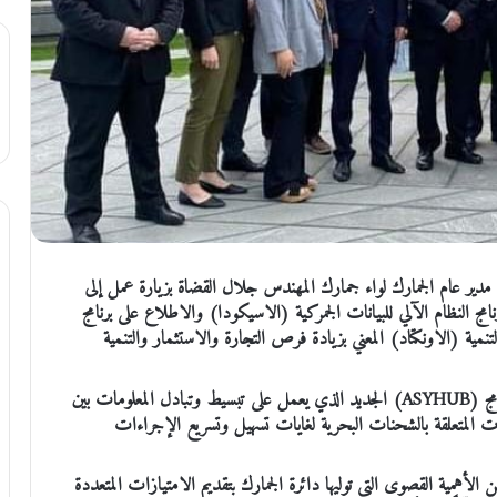
 مدير عام الجمارك لواء جمارك المهندس جلال القضاة بزيارة عمل إلى
مج النظام الآلي للبيانات الجمركية (الاسيكودا) والاطلاع على برنامج
والتنمية (الاونكتاد) المعني بزيادة فرص التجارة والاستثمار والتنمية
وبيّن القضاة خلال الزيارة عن عزم دائرة الجمارك بتطبيق برنامج (ASYHUB) الجديد الذي يعمل على تبسيط وتبادل المعلومات بين
ت المتعلقة بالشحنات البحرية لغايات تسهيل وتسريع الإجراءات
الأهمية القصوى التي توليها دائرة الجمارك بتقديم الامتيازات المتعددة