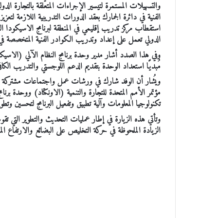
والتسهيلات المستمرة لتيسير الإجراءات المتعلقة بالتجارة الدولية
الفنية في دائرة الجمارك بعقد الدورات التدريبية اللازمة لتعزي
استقطاب مركز تدريب إقليمي في المنطقة لبرنامج الاسيكودا ال
الدولي تعمل على إعداد وتدريب الكوادر الفنية المتخصصة في 
وفي هذا الصدد أشار مدير وحدة برنامج النظام الآلي (الاسيكودا
مُبديًا استعداد الوحدة بتقديم الدعم اللوجستي والتدريب الكاف
مؤتمر الأمم المتحدة للتجارة والتنمية (الاونكتاد) ووحدة برن
تكنولوجيا المعلومات وآلية تطبيق وتفعيل البرنامج لتحسين وتطوير
وتأتي هذه الزيارة في إطار عمليات التحديث والتطوير التي تقو
الزيادة الملحوظة في حركة التخليص على البضائع والارتفاع المل