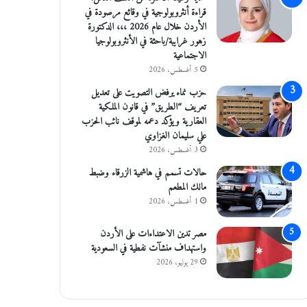
قراءة أنثروبولوجية في وقائع مرصودة في
الأردن خلال عام 2026 ،،، الدكتورة
زهور غرايبة/باحثة في الأنثروبولوجيا
الاجتماعية
5 أغسطس، 2026
حزب نماء يرفض التصويت على تعديل
تعريف “الطريق” في قانون الملكية
العقارية ويؤكد دعمه لموقف نائب الحزب
علي سليمان الغزاوي
3 أغسطس، 2026
حالات تسمم في هاشمية الزرقاء وضبط
مالك المطعم
1 أغسطس، 2026
مصر تدين الاعتداءات على الأردن
واستهداف منشآت نفطية في السعودية
29 يوليو، 2026