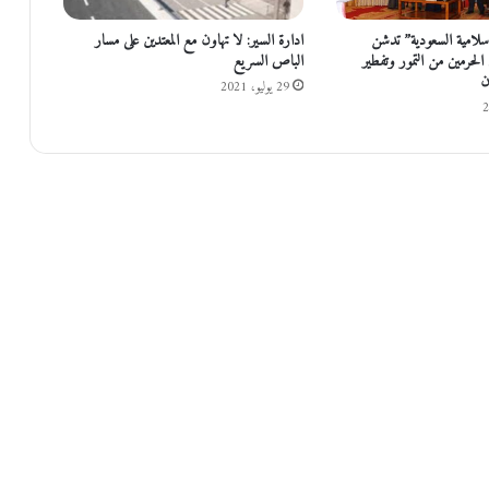
ش
ت
سلامية السعودية” تدشن
ادارة السير: لا تهاون مع المعتدين على مسار
ر
الحرمين من التمور وتفطير
الباص السريع
ك
ن
29 يوليو، 2021
م
ع
ا
ت
ح
ا
د
ا
ل
ص
ي
ا
د
ل
ة
ا
ل