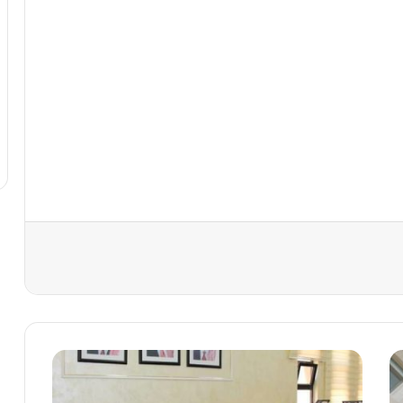
م
ه
ي