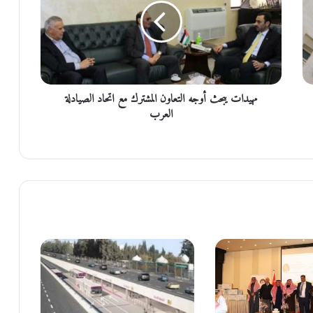
د
ا
ت
ي
ب
ح
مهيدات يبحث أوجه التعاون المشترك مع اتحاد الصيادلة
ث
أ
العرب
و
ج
ه
ا
ل
ت
ع
ا
و
ن
ا
ل
م