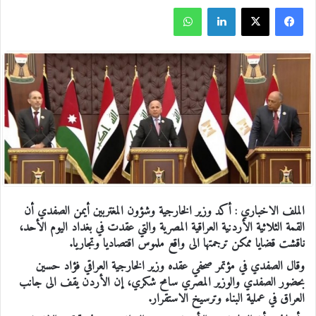
فيسبوك
‫X
لينكدإن
واتساب
الملف الاخباري :
أكد وزير الخارجية وشؤون المغتربين أيمن الصفدي أن
القمة الثلاثية الأردنية العراقية المصرية والتي عقدت في بغداد اليوم الأحد،
ناقشت قضايا ممكن ترجمتها الى واقع ملموس اقتصاديا وتجاريا.
وقال الصفدي في مؤتمر صحفي عقده وزير الخارجية العراقي فؤاد حسين
بحضور الصفدي والوزير المصري سامح شكري، إن الأردن يقف الى جانب
العراق في عملية البناء وترسيخ الاستقرار.