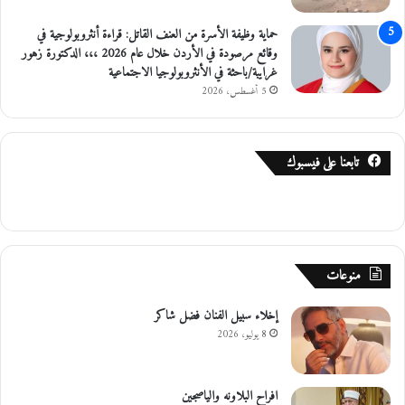
ل
حماية وظيفة الأسرة من العنف القاتل: قراءة أنثروبولوجية في
ع
وقائع مرصودة في الأردن خلال عام 2026 ،،، الدكتورة زهور
ل
غرايبة/باحثة في الأنثروبولوجيا الاجتماعية
ا
5 أغسطس، 2026
ج
ي
"
تابعنا على فيسبوك
منوعات
إخلاء سبيل الفنان فضل شاكر
8 يوليو، 2026
افراح البلاونه والياصجين