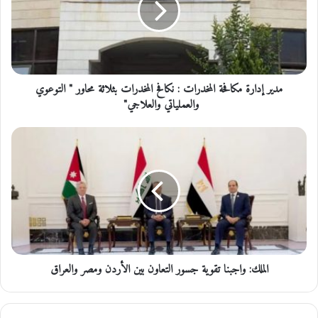
إ
د
ا
ر
ة
مدير إدارة مكافحة المخدرات : نكافح المخدرات بثلاثة محاور " التوعوي
م
ك
والعملياتي والعلاجي"
ا
ف
ا
ح
ل
ة
م
ا
ل
ل
ك
م
:
خ
و
د
ا
ر
ج
ا
الملك: واجبنا تقوية جسور التعاون بين الأردن ومصر والعراق
ب
ت
ن
:
ا
ن
ت