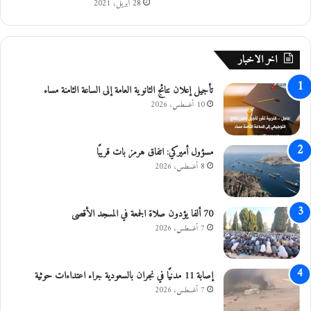
و
28 أبريل، 2021
ر
ر
د
"
ن
ا
و
اخر الاخبار
ل
م
ت
ص
تأجيل إعلان نتائج الثانوية العامة إلى الساعة الثامنة مساء
و
ر
ع
10 أغسطس، 2026
و
و
ا
ي
ل
و
ع
مسؤول أميركي: اتفاق هرمز بات قريبًا
ا
ر
8 أغسطس، 2026
ل
ا
ع
ق
م
70 ألفا يؤدون صلاة الجمعة في المسجد الأقصى
ل
7 أغسطس، 2026
ي
ا
ت
إصابة 11 مدنيًا في نجران بالسعودية جراء اعتداءات حوثية
ي
7 أغسطس، 2026
و
ا