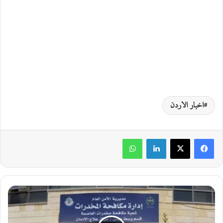
اخبار الاردن
لينكدإن
واتساب
م
د
ي
ر