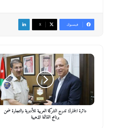
لينكدإن
فيسبوك
‫X
د
ا
ئ
ر
ة
ا
ل
ج
م
دائرة الجمارك تدرج الشركة العربية للأدوية والتجارة ضمن
ا
ر
برنامج القائمة الذهبية
ك