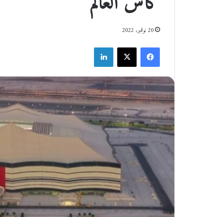
كأس العالم
20 نوفمبر، 2022
فيسبوك
‫X
لينكدإن