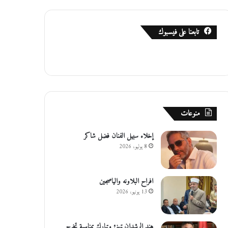
تابعنا على فيسبوك
منوعات
إخلاء سبيل الفنان فضل شاكر
8 يوليو، 2026
افراح البلاونه والياصجين
13 يونيو، 2026
هند الرشدان تهنئ وتبارك بمناسبة تخرج