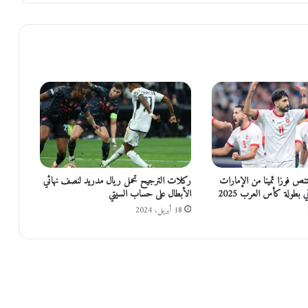
ا
م
ي
ك
ر
م
أ
ل
و
ي
ة
م
ت
نص فوزا ثمينا من الإمارات
ركلات الترجيح تحمل ريال مدريد لنصف نهائي
ق
 بطولة كأس العرب 2025
الأبطال على حساب السيتي
ا
18 أبريل، 2024
ع
د
ي
ن