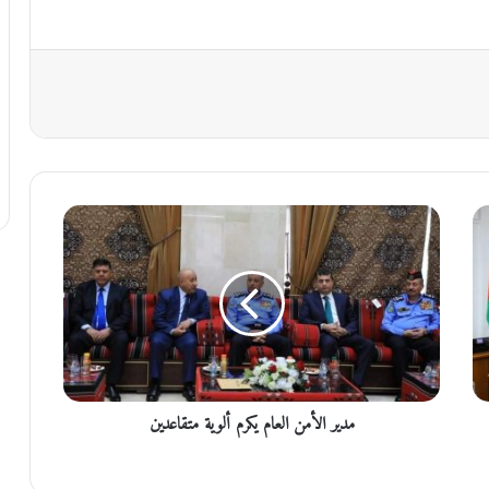
م
د
ي
ر
ا
ل
أ
م
ن
مدير الأمن العام يكرم ألوية متقاعدين
ا
ل
ع