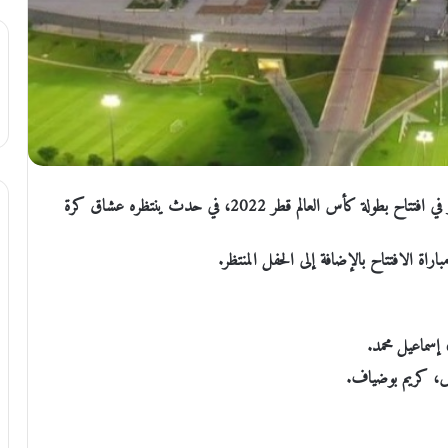
الملف الاخباري : تنطلق مساء اليوم مباراة قطر والأكوادور في افتتاح بطولة كأس العالم قطر 2022، في حدث ينتظره عشاق كرة
راة الافتتاح بالإضافة إلى الحفل المنتظر.
إسماعيل محمد.
س، كريم بوضياف.