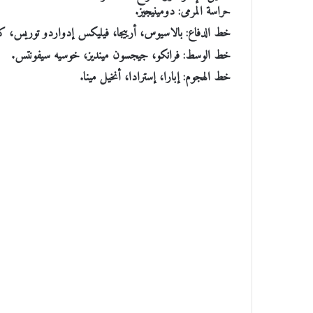
حراسة المرمى: دومينيجيز.
خط الدفاع: بالاسيوس، أرييجا، فيليكس إدواردو توريس، كاس
خط الوسط: فرانكو، جيجسون مينديز، خوسيه سيفونتس.
خط الهجوم: إبارا، إسترادا، أنخيل مينا.