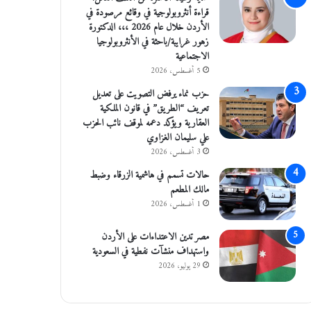
قراءة أنثروبولوجية في وقائع مرصودة في
الأردن خلال عام 2026 ،،، الدكتورة
زهور غرايبة/باحثة في الأنثروبولوجيا
الاجتماعية
5 أغسطس، 2026
حزب نماء يرفض التصويت على تعديل
تعريف “الطريق” في قانون الملكية
العقارية ويؤكد دعمه لموقف نائب الحزب
علي سليمان الغزاوي
3 أغسطس، 2026
حالات تسمم في هاشمية الزرقاء وضبط
مالك المطعم
1 أغسطس، 2026
مصر تدين الاعتداءات على الأردن
واستهداف منشآت نفطية في السعودية
29 يوليو، 2026