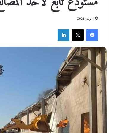
مستودع تابع لأحد المصانع
4 يوليو، 2021
فيسبوك
‫X
لينكدإن