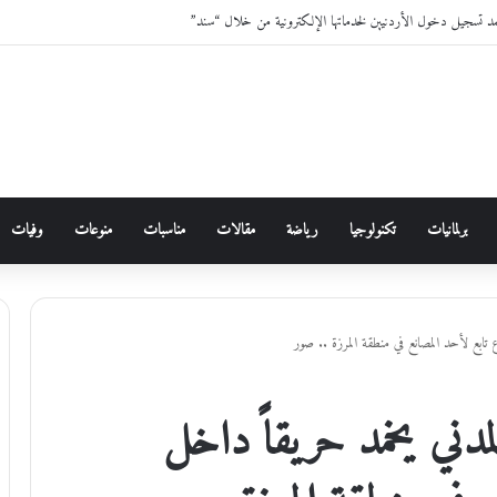
مد تسجيل دخول الأردنيين لخدماتها الإلكترونية من خلال “سند”
برلمانيات
تكنولوجيا
رياضة
مقالات
مناسبات
منوعات
وفيات
ع تابع لأحد المصانع في منطقة المرزة .. صور
لمدني يخمد حريقاً داخل