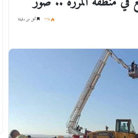
 في منطقة المرزة .. صور
776
أقل من دقيقة