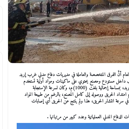
لعام أنَّ الفرق المتخصصة والعاملة في مديريات دفاع مدني غرب إربد
شب داخل مستودع ومصنع يحتوي على ماكينات ومواد أولية تستخدم
للطباعة والتغليف في منطقة المشارع/ الريان/ المرزة، بمحافظة إربد، بمساحة إجمالية بلغت (1000)م، وكان لسرعة الإستجابة
م امتداد الحريق ووصوله إلى كامل المصنع، بالرغم من طبيعة المواد
 في سرعة انتشار الحريق، هذا ولم ينتج عن الحريق أي إصابات
 الدفاع المدني العملياتية وعدد كبير من مرتباتها .