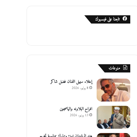
تابعنا على فيسبوك
منوعات
إخلاء سبيل الفنان فضل شاكر
8 يوليو، 2026
افراح البلاونه والياصجين
13 يونيو، 2026
هند الرشدان تهنئ وتبارك بمناسبة تخرج