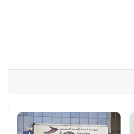
“
ا
ل