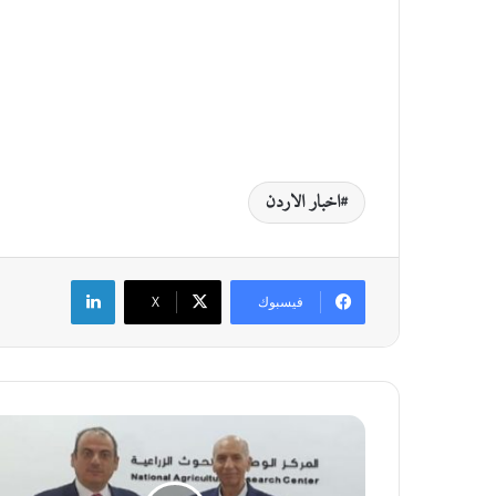
اخبار الاردن
لينكدإن
فيسبوك
‫X
ا
ت
ف