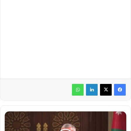
لينكدإن
واتساب
ا
ل
م