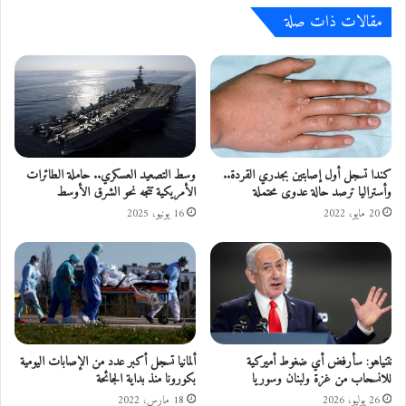
م
ي
مقالات ذات صلة
ن
و
ر
ن
ى
ا
م
ن
ن
ف
ا
ي
ل
م
ح
و
ك
كندا تسجل أول إصابتين بجدري القردة..
وسط التصعيد العسكري.. حاملة الطائرات
ا
و
وأستراليا ترصد حالة عدوى محتملة
الأمريكية تتجه نحو الشرق الأوسط
ج
م
20 مايو، 2022
16 يونيو، 2025
ه
ة
ة
س
ا
و
ل
ى
ح
ا
ر
ل
ا
ت
نتنياهو: سأرفض أي ضغوط أميركية
ألمانيا تسجل أكبر عدد من الإصابات اليومية
ئ
ر
للانسحاب من غزة ولبنان وسوريا
بكورونا منذ بداية الجائحة
ق
و
ي
26 يوليو، 2026
18 مارس، 2022