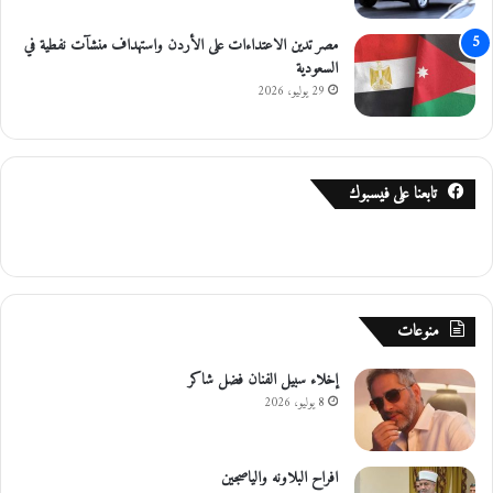
و
ن
مصر تدين الاعتداءات على الأردن واستهداف منشآت نفطية في
ي
السعودية
ة
29 يوليو، 2026
تابعنا على فيسبوك
منوعات
إخلاء سبيل الفنان فضل شاكر
8 يوليو، 2026
افراح البلاونه والياصجين