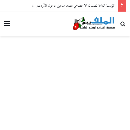
المؤسسة العامة للضمان الاجتماعي تعتمد تسجيل دخول الأردنيين لخدماتها الإلكترونية من خلال “سند”
بحث عن
القا