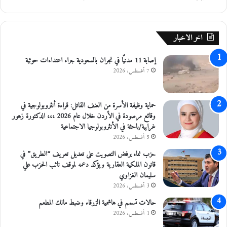
ج
ل
ش
اخر الاخبار
خ
و
إصابة 11 مدنيًا في نجران بالسعودية جراء اعتداءات حوثية
ص
ه
7 أغسطس، 2026
ا
ع
ب
حماية وظيفة الأسرة من العنف القاتل: قراءة أنثروبولوجية في
ر
وقائع مرصودة في الأردن خلال عام 2026 ،،، الدكتورة زهور
ا
غرايبة/باحثة في الأنثروبولوجيا الاجتماعية
ن
5 أغسطس، 2026
ج
حزب نماء يرفض التصويت على تعديل تعريف “الطريق” في
ا
قانون الملكية العقارية ويؤكد دعمه لموقف نائب الحزب علي
ز
سليمان الغزاوي
ا
3 أغسطس، 2026
ت
ك
حالات تسمم في هاشمية الزرقاء وضبط مالك المطعم
ر
1 أغسطس، 2026
ت