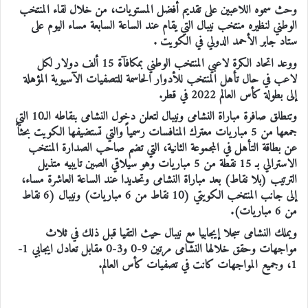
وحث سموه اللاعبين على تقديم أفضل المستويات، من خلال لقاء المنتخب
الوطني لنظيره منتخب نيبال التي يقام عند الساعة السابعة مساء اليوم على
ستاد جابر الأحمد الدولي في الكويت .
ووعد اتحاد الكرة لاعبي المنتخب الوطني بمكافآة 15 ألف دولار لكل
لاعب في حال تأهل المنتخب للأدوار الحاسمة للتصفيات الآسيوية المؤهلة
إلى بطولة كأس العالم 2022 في قطر.
وتنطلق صافرة مباراة النشامى ونيبال لتعلن دخول النشامى بنقاطه الـ10 التي
جمعها من 5 مباريات معترك المنافسات رسمياً والتي تستضيفها الكويت بحثاً
عن بطاقة التأهل في المجموعة الثانية، التي تضم صاحب الصدارة المنتخب
الاسترالي بـ 15 نقطة من 5 مباريات وهو سيلاقي الصين تايبيه متذيل
الترتيب (بلا نقاط) بعد مباراة النشامى وتحديدا عند الساعة العاشرة مساء،
إلى جانب المنتخب الكويتي (10 نقاط من 6 مباريات) ونيبال (6 نقاط
من 6 مباريات).
ويملك النشامى سجلا إيجابيا مع نيبال حيث التقيا قبل ذلك في ثلاث
مواجهات وحقق خلالها النشامى مرتين 9-0 و3-0 مقابل تعادل ايجابي 1-
1، وجميع المواجهات كانت في تصفيات كأس العالم.