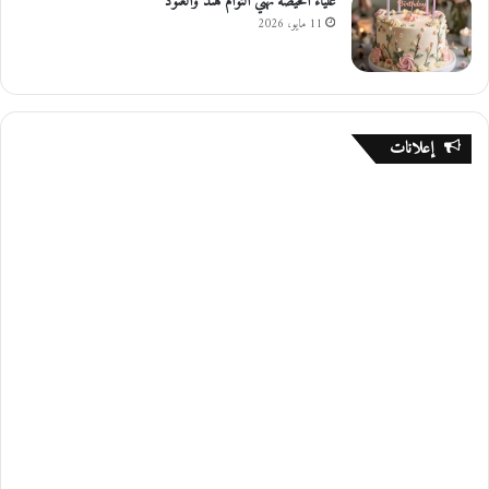
علياء الحيصه تهني التوام هند والعنود
11 مايو، 2026
إعلانات