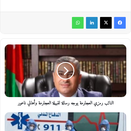
لينكدإن
واتساب
ا
ل
ن
ا
ئ
ب
ر
م
ز
النائب رمزي العجارمة يوجه رسالة لقبيلة العجارمة وأهالي ناعور
ي
ا
ل
1
ع
1
ج
و