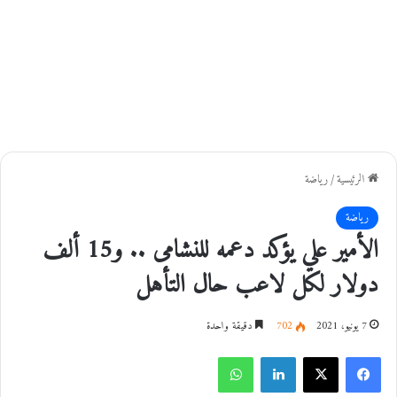
الرئيسية
/
رياضة
رياضة
الأمير علي يؤكد دعمه للنشامى .. و15 ألف
دولار لكل لاعب حال التأهل
7 يونيو، 2021
702
دقيقة واحدة
فيسبوك
‫X
لينكدإن
واتساب