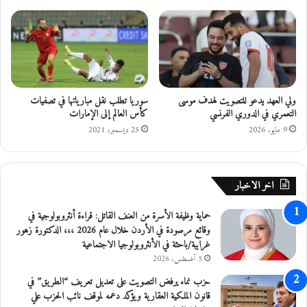
ع
و
ج
ن
ا
ا
ر
م
ة
و
ولي العهد يدعو للتصويت لهدف موسى
سوريا تطلب نقل مبارياتها في تصفيات
أ
التعمري في الدوري الفرنسي
كأس العالم إلى الإمارات
ه
ا
9 مايو، 2026
25 ديسمبر، 2021
ل
ي
ن
اخر الاخبار
ا
ع
حماية وظيفة الأسرة من العنف القاتل: قراءة أنثروبولوجية في
و
وقائع مرصودة في الأردن خلال عام 2026 ،،، الدكتورة زهور
ر
غرايبة/باحثة في الأنثروبولوجيا الاجتماعية
5 أغسطس، 2026
حزب نماء يرفض التصويت على تعديل تعريف “الطريق” في
قانون الملكية العقارية ويؤكد دعمه لموقف نائب الحزب علي