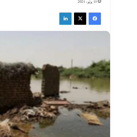
15 يوليو، 2021
فيسبوك
‫X
لينكدإن