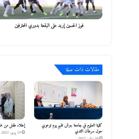
س
ي
ن
فوز الحسين إربد على البقعة بدوري المحترفين
إ
ر
ب
د
ع
ل
ى
مقالات ذات صلة
ا
ل
ب
ق
ع
ة
ب
د
و
كلية العلوم في جامعة جرش تقيم يوم توعوي
إخلاء طفل من غزة
ر
حول سرطان الثدي
19 يونيو، 2023
ي
30 نوفمبر، 2022