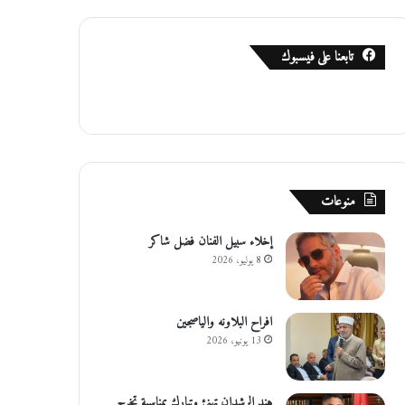
تابعنا على فيسبوك
منوعات
إخلاء سبيل الفنان فضل شاكر
8 يوليو، 2026
افراح البلاونه والياصجين
13 يونيو، 2026
هند الرشدان تهنئ وتبارك بمناسبة تخرج