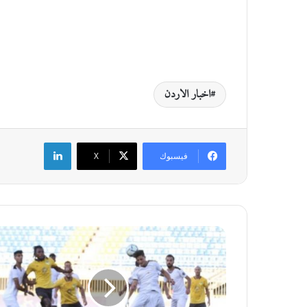
اخبار الاردن
لينكدإن
فيسبوك
‫X
ف
و
ز
ا
ل
ح