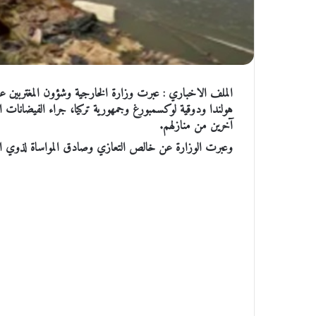
الملف الاخباري : عبرت وزارة الخارجية وشؤون المغتربين عن ت
هولندا ودوقية لوكسمبورغ وجمهورية تركيا، جراء الفيضانات
آخرين من منازلهم.
وعبرت الوزارة عن خالص التعازي وصادق المواساة لذوي الضحا