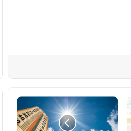
ا
ج
و
ا
ء
ح