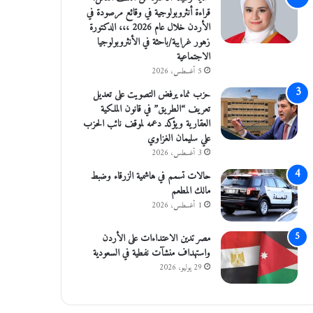
قراءة أنثروبولوجية في وقائع مرصودة في
الأردن خلال عام 2026 ،،، الدكتورة
زهور غرايبة/باحثة في الأنثروبولوجيا
الاجتماعية
5 أغسطس، 2026
حزب نماء يرفض التصويت على تعديل
تعريف “الطريق” في قانون الملكية
العقارية ويؤكد دعمه لموقف نائب الحزب
علي سليمان الغزاوي
3 أغسطس، 2026
حالات تسمم في هاشمية الزرقاء وضبط
مالك المطعم
1 أغسطس، 2026
مصر تدين الاعتداءات على الأردن
واستهداف منشآت نفطية في السعودية
29 يوليو، 2026