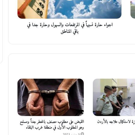
ا
ر
ة
اجواء حارة نسبياً في المرتفعات والسهول وحارة جدا في
ن
س
باقي المناطق
ب
ي
اً
ف
ي
ا
ل
م
ر
ت
ف
ع
ا
ت
 لاستكمال علاجه بالأردن
القبض على مطلوب مصنف بالخطر جداً ومسلح
و
وهو المطلوب الأول في منطقة غرب البلقاء
ا
5 يونيو، 2023