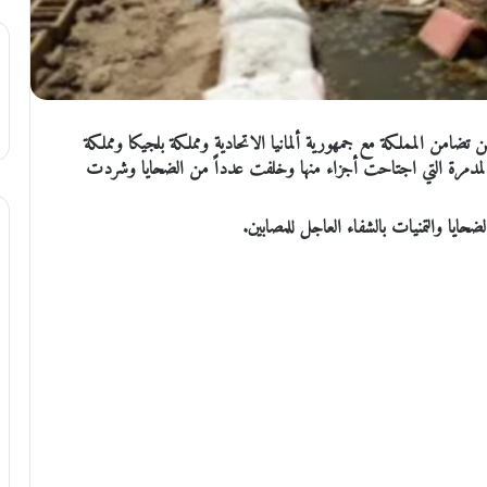
ضامن المملكة مع جمهورية ألمانيا الاتحادية ومملكة بلجيكا ومملكة
 المدمرة التي اجتاحت أجزاء منها وخلفت عدداً من الضحايا وشردت
يا والتمنيات بالشفاء العاجل للمصابين.