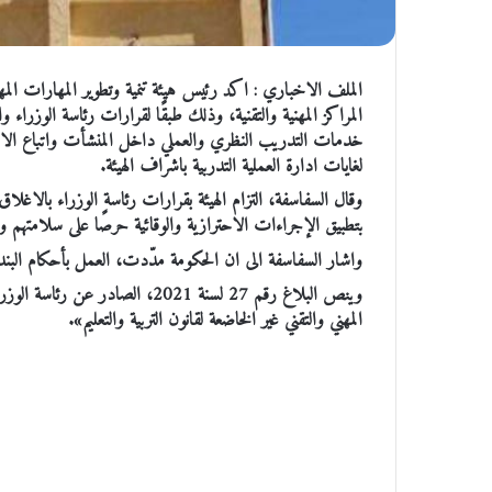
الملف الاخباري : اكد رئيس هيئة تنمية وتطوير المهارات المهن
المراكز المهنية والتقنية، وذلك طبقًا لقرارات رئاسة الوزراء و
خدمات التدريب النظري والعملي داخل المنشأت واتباع الاجر
لغايات ادارة العملية التدربية باشراف الهيئة.
وقال السفاسفة، التزام الهيئة بقرارات رئاسة الوزراء بالاغل
بتطبيق الإجراءات الاحترازية والوقائية حرصًا على سلامتهم و
واشار السفاسفة الى ان الحكومة مدّدت، العمل بأحكام البند الثاني من البلاغ رقم
وينص البلاغ رقم 27 لسنة 2021، ال
المهني والتقني غير الخاضعة لقانون التربية والتعليم».