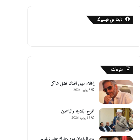
تابعنا على فيسبوك
منوعات
إخلاء سبيل الفنان فضل شاكر
8 يوليو، 2026
افراح البلاونه والياصجين
13 يونيو، 2026
هند الرشدان تهنئ وتبارك بمناسبة تخرج