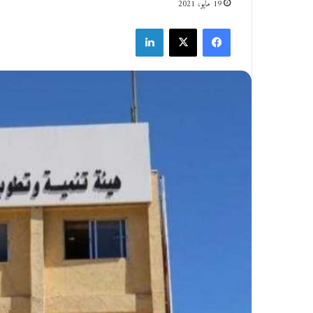
19 مايو، 2021
فيسبوك
‫X
لينكدإن