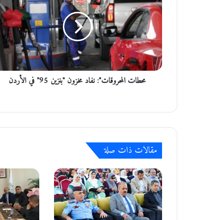
ط
ا
ت
ا
ل
م
ح
محطات المحروقات": نفاد مخزون "بنزين 95" في الأردن
ر
و
ق
ا
ت
"
:
مقالات ذات صلة
ن
ف
ا
د
م
خ
ز