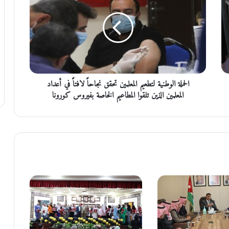
ح
م
ل
ة
ا
ل
و
الحملة الوطنية لتطعيم المعلمين تحقق نجاحاً لافتاً في أعداد
ط
ن
المعلمين الذين تلقوا المطاعيم الخاصة بفيروس كورونا
ي
ة
ل
ت
ط
ع
ي
م
ا
ل
م
ع