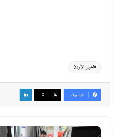
اخبار الاردن
لينكدإن
فيسبوك
‫X
م
ح