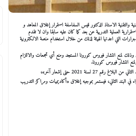
ية والتقنية الاستاذ الدكتور قيس السفاسفة استمرار إغلاق المعاهد و
استمرارية العملية التدربية عن بعد كما كان عليه سابقا وان لا تقدم
ارات التي اعدتها الهيئة لذلك من خلال استخدام منصة الالكترونية
اق وذلك لمنع انتشار فيروس كورونا المستجد ومنع أي تجمعات والالتزام
لمنع انتشار فيروس كورونا.
 27 لسنة 2021 حتى إشعار آخر»،
صادر عن رئاسة الوزراء في البند الثاني، فيستمر بموجبه إغلاق «أكاديميات ومراكز التدريب