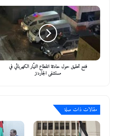
ف
ت
ح
ت
ح
ق
ي
ق
ح
فتح تحقيق حول حادثة انقطاع التيّار الكهربائي في
و
ل
مستشفى الجاردنز
ح
ا
د
ث
ة
مقالات ذات صلة
ا
ن
ق
ط