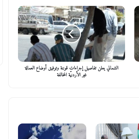
ا
ل
ش
م
ا
ل
ي
ي
ع
الشمالي يعلن تفاصيل إجراءات قوننة وتوفيق أوضاع العمالة
ل
ن
غير الأردنيّة المخالفة
ت
ف
ا
ص
ي
ل
إ
ج
ر