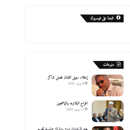
تابعنا على فيسبوك
منوعات
إخلاء سبيل الفنان فضل شاكر
8 يوليو، 2026
افراح البلاونه والياصجين
13 يونيو، 2026
هند الرشدان تهنئ وتبارك بمناسبة تخرج