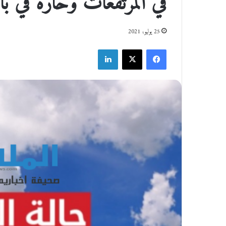
في المرتفعات وحارة في باق
25 يوليو، 2021
فيسبوك
‫X
لينكدإن