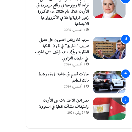
قراءة أنثروبولوجية في وقائع مرصودة في
الأردن خلال عام 2026 ،،، الدكتورة
زهور غرايبة/باحثة في الأنثروبولوجيا
الاجتماعية
5 أغسطس، 2026
حزب نماء يرفض التصويت على تعديل
تعريف “الطريق” في قانون الملكية
العقارية ويؤكد دعمه لموقف نائب الحزب
علي سليمان الغزاوي
3 أغسطس، 2026
حالات تسمم في هاشمية الزرقاء وضبط
مالك المطعم
1 أغسطس، 2026
مصر تدين الاعتداءات على الأردن
واستهداف منشآت نفطية في السعودية
29 يوليو، 2026