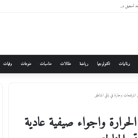
مد تسجيل دخول الأردنيين لخدماتها الإلكترونية من خلال “سند”
برلمانيات
تكنولوجيا
رياضة
مقالات
مناسبات
منوعات
وفيات
المرتفعات وحارة في باقي المناطق
لحرارة واجواء صيفية عادية