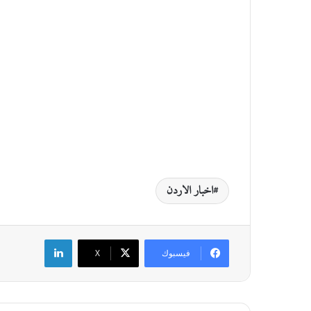
اخبار الاردن
لينكدإن
فيسبوك
‫X