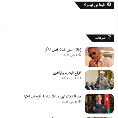
تابعنا على فيسبوك
منوعات
إخلاء سبيل الفنان فضل شاكر
8 يوليو، 2026
افراح البلاونه والياصجين
13 يونيو، 2026
هند الرشدان تهنئ وتبارك بمناسبة تخرج ابن اختها
15 مايو، 2026