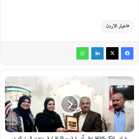
اخبار الاردن
لينكدإن
واتساب
غِ
ر
ا
س
ل
ل
ف
ك
ر
غِراس للفكر والثقافة تنظم أمسية (بوح القوافي) في منتدى البيت العربي
و