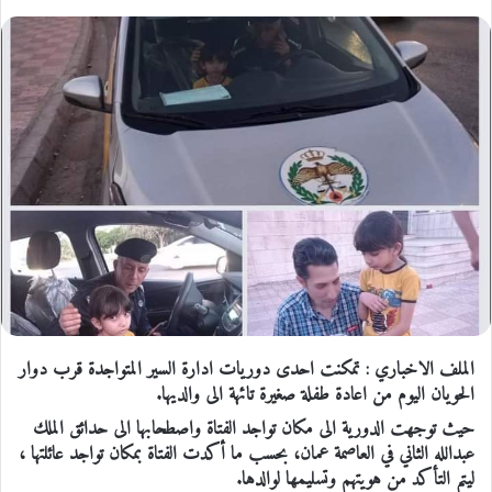
الملف الاخباري : تمكنت احدى دوريات ادارة السير المتواجدة قرب دوار
الحويان اليوم من اعادة طفلة صغيرة تائهة الى والديها.
حيث توجهت الدورية الى مكان تواجد الفتاة واصطحابها الى حدائق الملك
عبدالله الثاني في العاصمة عمان، بحسب ما أكدت الفتاة بمكان تواجد عائلتها ،
ليتم التأكد من هويتهم وتسليمها لوالدها.