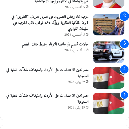
غرايبة/باحثة في الأنثروبولوجيا الاجتماعية
ع
و
ر
ع
5 أغسطس، 2026
ب
حزب نماء يرفض التصويت على تعديل تعريف “الطريق” في
ي
قانون الملكية العقارية ويؤكد دعمه لموقف نائب الحزب علي
سليمان الغزاوي
3 أغسطس، 2026
حالات تسمم في هاشمية الزرقاء وضبط مالك المطعم
1 أغسطس، 2026
مصر تدين الاعتداءات على الأردن واستهداف منشآت نفطية في
السعودية
29 يوليو، 2026
مصر تدين الاعتداءات على الأردن واستهداف منشآت نفطية في
السعودية
29 يوليو، 2026