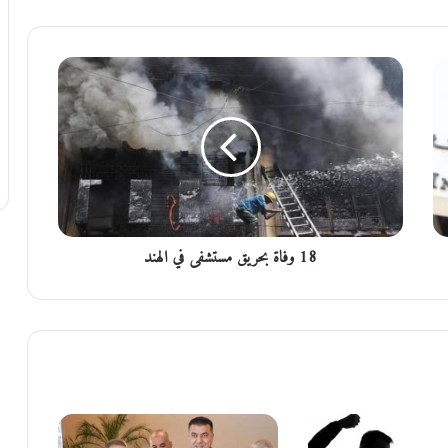
1
8
و
ف
ا
ة
ب
ح
ر
18 وفاة بحريق مستشفى في الهند
ي
ق
م
س
ت
ش
ف
ى
ف
ي