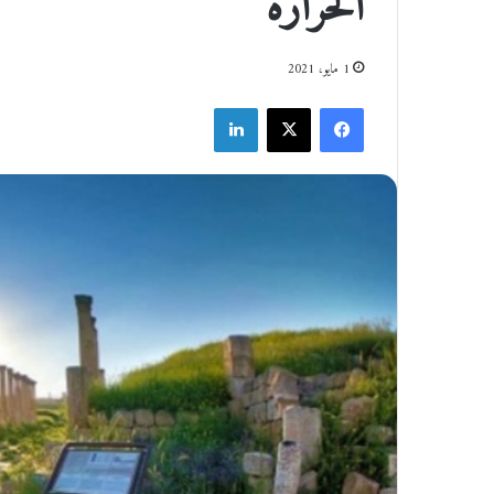
الحرارة
1 مايو، 2021
فيسبوك
‫X
لينكدإن