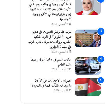
قراءة أنثروبولوجية في وقائع مرصودة في
الأردن خلال عام 2026 ،،، الدكتورة
زهور غرايبة/باحثة في الأنثروبولوجيا
الاجتماعية
5 أغسطس، 2026
حزب نماء يرفض التصويت على تعديل
تعريف “الطريق” في قانون الملكية
العقارية ويؤكد دعمه لموقف نائب الحزب
علي سليمان الغزاوي
3 أغسطس، 2026
حالات تسمم في هاشمية الزرقاء وضبط
مالك المطعم
1 أغسطس، 2026
مصر تدين الاعتداءات على الأردن
واستهداف منشآت نفطية في السعودية
29 يوليو، 2026