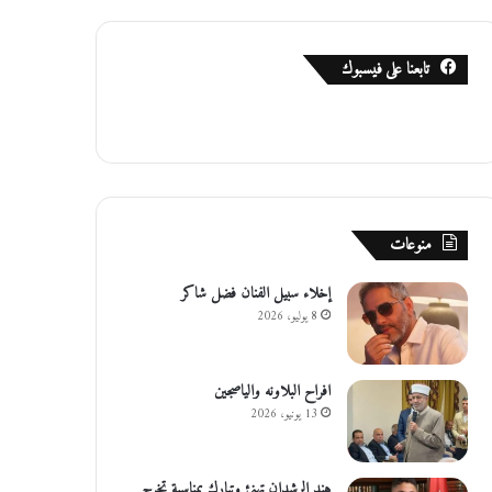
تابعنا على فيسبوك
منوعات
إخلاء سبيل الفنان فضل شاكر
8 يوليو، 2026
افراح البلاونه والياصجين
13 يونيو، 2026
هند الرشدان تهنئ وتبارك بمناسبة تخرج