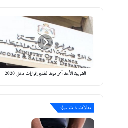
ا
ل
ض
ر
ي
ب
ة
:
ا
الضريبة: الأحد آخر موعد لتقديم إقرارات دخل 2020
ل
أ
ح
د
آ
خ
مقالات ذات صلة
ر
م
و
ع