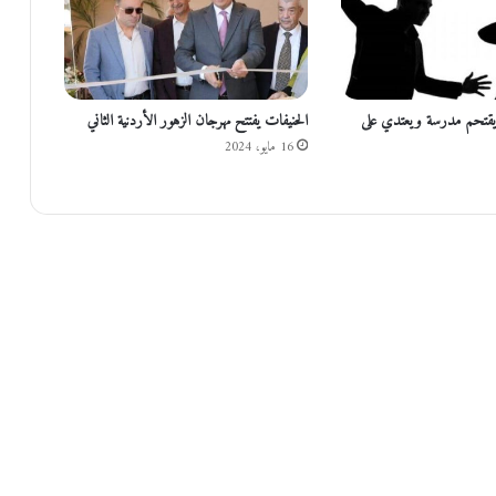
ا
ل
ه
ن
د
قتحم مدرسة ويعتدي على
الحنيفات يفتتح مهرجان الزهور الأردنية الثاني
16 مايو، 2024