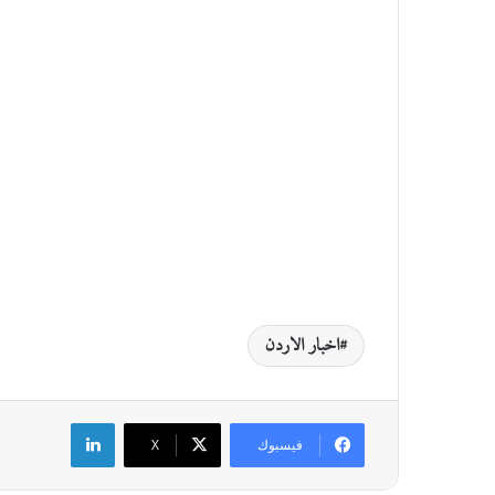
اخبار الاردن
لينكدإن
فيسبوك
‫X