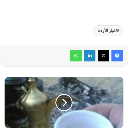
اخبار الاردن
لينكدإن
واتساب
ا
ه
ل
ا
ل
م
ج
ن
ي