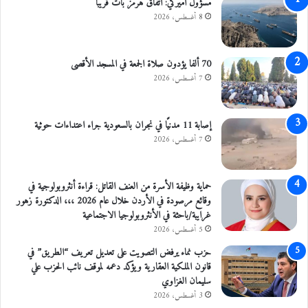
مسؤول أميركي: اتفاق هرمز بات قريبًا
ر
8 أغسطس، 2026
ا
ف
70 ألفا يؤدون صلاة الجمعة في المسجد الأقصى
7 أغسطس، 2026
إصابة 11 مدنيًا في نجران بالسعودية جراء اعتداءات حوثية
7 أغسطس، 2026
حماية وظيفة الأسرة من العنف القاتل: قراءة أنثروبولوجية في
وقائع مرصودة في الأردن خلال عام 2026 ،،، الدكتورة زهور
غرايبة/باحثة في الأنثروبولوجيا الاجتماعية
5 أغسطس، 2026
حزب نماء يرفض التصويت على تعديل تعريف “الطريق” في
قانون الملكية العقارية ويؤكد دعمه لموقف نائب الحزب علي
سليمان الغزاوي
3 أغسطس، 2026