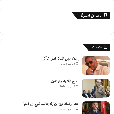
تابعنا على فيسبوك
منوعات
إخلاء سبيل الفنان فضل شاكر
8 يوليو، 2026
افراح البلاونه والياصجين
13 يونيو، 2026
هند الرشدان تهنئ وتبارك بمناسبة تخرج ابن اختها
15 مايو، 2026