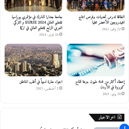
م
ب
ج
ة
ث
ا
الطاقة تدرس تحديات وفرص انتاج
جامعة جدارا تشارك في مؤتمري يوراسيا
ت
الهيدروجين الأخضر محليا
للتعليم العالي EURIE 2024 و التركي
ث
العربي الرابع للتعليم العالي في تركيا
ه
ر
22 نوفمبر، 2023
ل
خ
26 فبراير، 2024
ح
ل
ي
ا
ن
ف
ا
ا
خ
ت
ذ
ع
ع
ا
إعطاء أكثر من 4.6 مليون جرعة لقاح
اجواء حارة نسبياً في أغلب المناطق
ط
ئ
كورونا في الأردن
و
ل
2 أغسطس، 2023
20 يوليو، 2021
ة
ي
ا
ة
ل
ا
اخر الاخبار
ع
ت