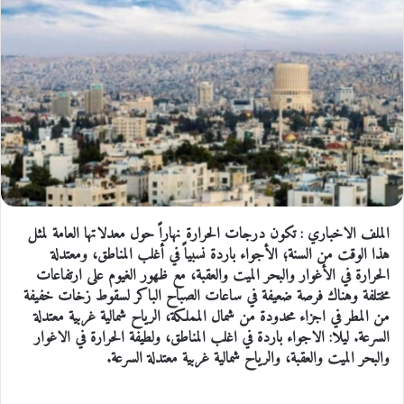
الملف الاخباري : تكون درجات الحرارة نهاراً حول معدلاتها العامة لمثل
هذا الوقت من السنة؛ الأجواء باردة نسبياً في أغلب المناطق، ومعتدلة
الحرارة في الأغوار والبحر الميت والعقبة، مع ظهور الغيوم على ارتفاعات
مختلفة وهناك فرصة ضعيفة في ساعات الصباح الباكر لسقوط زخات خفيفة
من المطر في اجزاء محدودة من شمال المملكة، الرياح شمالية غربية معتدلة
السرعة. ليلا: الاجواء باردة في اغلب المناطق، ولطيفة الحرارة في الاغوار
والبحر الميت والعقبة، والرياح شمالية غربية معتدلة السرعة.