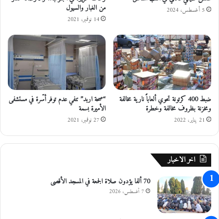
ش
من الغبار والسيول
ب
5 أغسطس، 2024
م
ت
14 نوفمبر، 2021
ا
ك
ل
ف
ا
ي
ل
م
ع
ع
ا
ا
ص
ن
ضبط 400 كرتونة تحوي ألعاباً نارية مخالفة
“صحة اربد” تنفي عدم توفر أسّرة في مستشفى
م
و
ومخزنة بظروف مخالفة وخطرة
الأميرة بسمة
ة
ا
ل
21 يناير، 2022
27 نوفمبر، 2021
ط
ف
ي
اخر الاخبار
ل
ة
70 ألفا يؤدون صلاة الجمعة في المسجد الأقصى
7 أغسطس، 2026