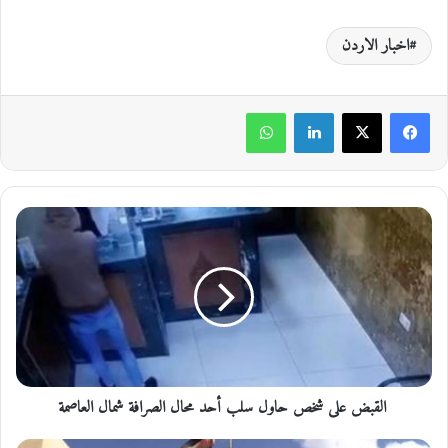
اخبار الاردن
لينكدإن
واتساب
ا
ل
ق
ب
ض
ع
ل
ى
القبض على شخص حاول سلب أحد محال الصرافة شمال العاصمة
ش
خ