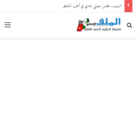
السبت.. طقس صيفي عادي في أغلب المناطق
بحث عن
القا