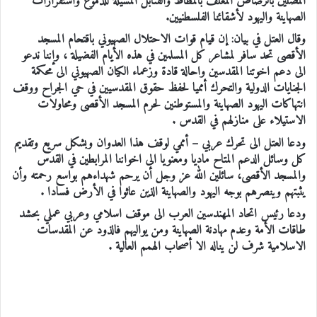
المصلين بالرصاص المغلف بالمطاط والقنابل المسيلة للدموع واستفزازات
الصهاينة واليهود لأشقائنا الفلسطنيين.
وقال العتل في بيان: إن قيام قوات الاحتلال الصهيوني باقتحام المسجد
الأقصى تحد سافر لمشاعر كل المسلمين في هذه الأيام الفضيلة ، وإننا ندعو
الى دعم اخوتنا المقدسين واحالة قادة وزعماء الكيان الصهيوني الى محكمة
الجنايات الدولية والتحرك أمميا لحفظ حقوق المقدسيين في حي الجراح ووقف
انتهاكات اليهود الصهاينة والمستوطنين لحرم المسجد الأقصى ومحاولات
الاستيلاء على منازلهم في القدس .
ودعا العتل الى تحرك عربي – أممي لوقف هذا العدوان وبشكل سريع وتقديم
كل وسائل الدعم المتاح ماديا ومعنويا الى اخواننا المرابطين في القدس
والمسجد الأقصى، سائلين الله عز وجل أن يرحم شهداءهم بواسع رحمته وأن
يثبتهم وينصرهم بوجه اليهود والصهاينة الذين عاثوا في الأرض فسادا .
ودعا رئيس اتحاد المهندسين العرب الى موقف اسلامي وعربي عملي بحشد
طاقات الأمة وعدم مهادنة الصهاينة ومن يواليهم فالذود عن المقدسات
الاسلامية شرف لن يناله الا أصحاب الهمم العالية .