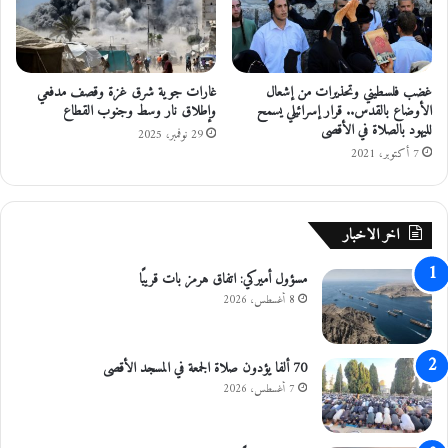
ب
ع
ا
م
ا
غضب فلسطيني وتحذيرات من إشعال
غارات جوية شرق غزة وقصف مدفعي
ل
الأوضاع بالقدس.. قرار إسرائيلي يسمح
وإطلاق نار وسط وجنوب القطاع
ت
لليهود بالصلاة في الأقصى
ل
29 نوفمبر، 2025
ق
7 أكتوبر، 2021
ي
ل
ق
اخر الاخبار
ا
ح
مسؤول أميركي: اتفاق هرمز بات قريبًا
أ
س
8 أغسطس، 2026
ت
ر
ا
70 ألفا يؤدون صلاة الجمعة في المسجد الأقصى
ز
7 أغسطس، 2026
ي
ن