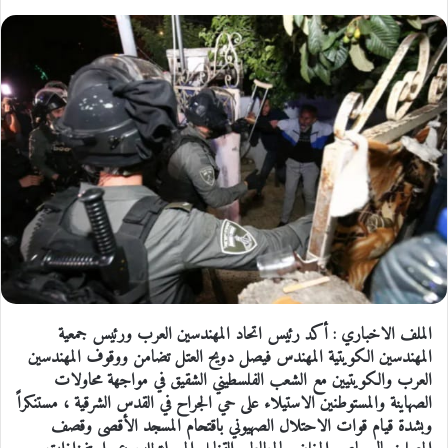
الملف الاخباري : أكد رئيس اتحاد المهندسين العرب ورئيس جمعية
المهندسين الكويتية المهندس فيصل دويح العتل تضامن ووقوف المهندسين
العرب والكويتيين مع الشعب الفلسطيني الشقيق في مواجهة محاولات
الصهاينة والمستوطنين الاستيلاء على حي الجراح في القدس الشرقية ، مستنكراً
وبشدة قيام قوات الاحتلال الصهيوني باقتحام المسجد الأقصى وقصف