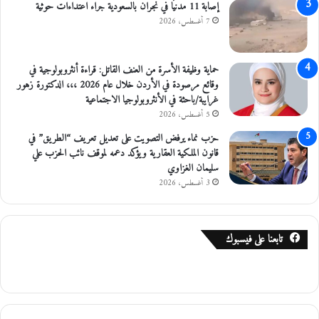
ي
إصابة 11 مدنيًا في نجران بالسعودية جراء اعتداءات حوثية
ك
7 أغسطس، 2026
ا
حماية وظيفة الأسرة من العنف القاتل: قراءة أنثروبولوجية في
وقائع مرصودة في الأردن خلال عام 2026 ،،، الدكتورة زهور
غرايبة/باحثة في الأنثروبولوجيا الاجتماعية
5 أغسطس، 2026
حزب نماء يرفض التصويت على تعديل تعريف “الطريق” في
قانون الملكية العقارية ويؤكد دعمه لموقف نائب الحزب علي
سليمان الغزاوي
3 أغسطس، 2026
تابعنا على فيسبوك