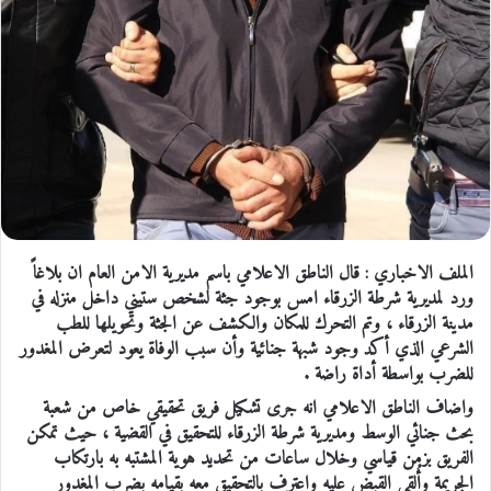
الملف الاخباري : قال الناطق الاعلامي باسم مديرية الامن العام ان بلاغاً
ورد لمديرية شرطة الزرقاء امس بوجود جثة لشخص ستيني داخل منزله في
مدينة الزرقاء ، وتم التحرك للمكان والكشف عن الجثة وتحويلها للطب
الشرعي الذي أكد وجود شبهة جنائية وأن سبب الوفاة يعود لتعرض المغدور
للضرب بواسطة أداة راضة .
واضاف الناطق الاعلامي انه جرى تشكيل فريق تحقيقي خاص من شعبة
بحث جنائي الوسط ومديرية شرطة الزرقاء للتحقيق في القضية ، حيث تمكن
الفريق بزمن قياسي وخلال ساعات من تحديد هوية المشتبه به بارتكاب
الجريمة وأُلقي القبض عليه واعترف بالتحقيق معه بقيامه بضرب المغدور