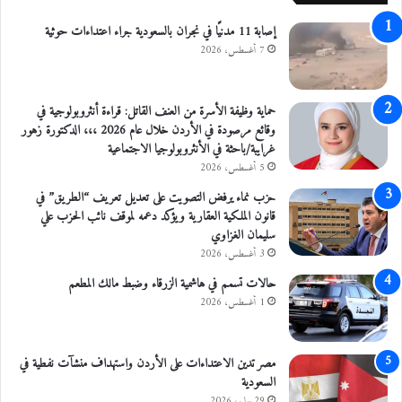
ع
ي
إصابة 11 مدنيًا في نجران بالسعودية جراء اعتداءات حوثية
ة
ة
1
7 أغسطس، 2026
7
0
ك
حماية وظيفة الأسرة من العنف القاتل: قراءة أنثروبولوجية في
ل
وقائع مرصودة في الأردن خلال عام 2026 ،،، الدكتورة زهور
م
غرايبة/باحثة في الأنثروبولوجيا الاجتماعية
ع
5 أغسطس، 2026
ل
حزب نماء يرفض التصويت على تعديل تعريف “الطريق” في
ى
قانون الملكية العقارية ويؤكد دعمه لموقف نائب الحزب علي
ا
سليمان الغزاوي
ل
3 أغسطس، 2026
ط
ر
حالات تسمم في هاشمية الزرقاء وضبط مالك المطعم
ي
1 أغسطس، 2026
ق
ا
ل
مصر تدين الاعتداءات على الأردن واستهداف منشآت نفطية في
ص
السعودية
ح
29 يوليو، 2026