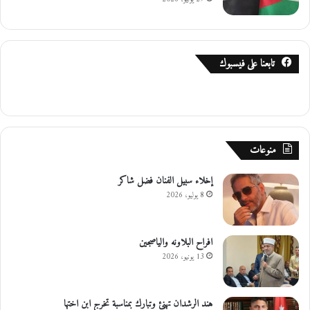
ر
ا
و
ي
تابعنا على فيسبوك
منوعات
إخلاء سبيل الفنان فضل شاكر
8 يوليو، 2026
افراح البلاونه والياصجين
13 يونيو، 2026
هند الرشدان تهنئ وتبارك بمناسبة تخرج ابن اختها