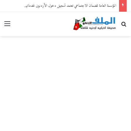
المؤسسة العامة للضمان الاجتماعي تعتمد تسجيل دخول الأردنيين لخدماتها الإلكترونية من خلال “سند”
بحث عن
القا