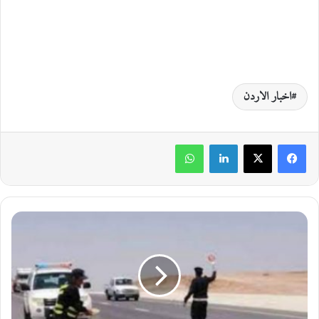
اخبار الاردن
لينكدإن
واتساب
ض
ب
ط
م
ر
ك
ب