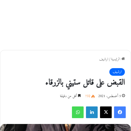
الرئيسية
/
ارشيف
ارشيف
القبض على قاتل ستيني بالزرقاء
5 أغسطس، 2021
732
أقل من دقيقة
فيسبوك
‫X
لينكدإن
واتساب