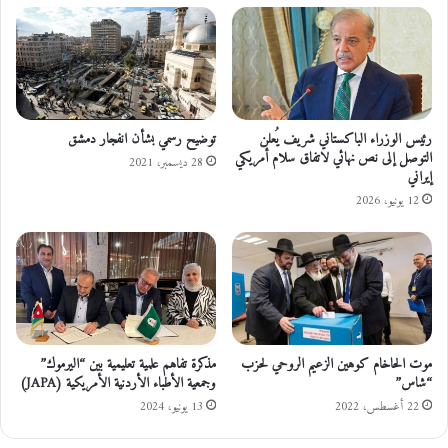
ي
ا
د
ت
ة
ا
ج
ل
ن
ن
و
ص
ب
ر
رئيس الوزراء الباكستاني شريف يُعلن
توضيح رسمي بشأن انفجار دمشق
ع
التوصل إلى نص نهائي لاتفاق سلام أمريكي
ب
28 ديسمبر، 2021
إيراني
م
ف
ا
و
12 يونيو، 2026
ن
ز
ت
ا
ر
ي
خ
ي
موت الحاخام كوهين الزعيم الروحي لحزب
مذكرة تفاهم علمية تعليمية بين “اليرموك”
ف
“شاس”
وجمعية الأطباء الأردنية الأمريكية (JAPA)
ي
22 أغسطس، 2022
13 يونيو، 2024
د
و