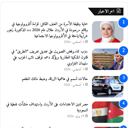
ر
ي
اخر الاخبار
ا
ل
حماية وظيفة الأسرة من العنف القاتل: قراءة أنثروبولوجية في
أ
وقائع مرصودة في الأردن خلال عام 2026 ،،، الدكتورة زهور
ب
غرايبة/باحثة في الأنثروبولوجيا الاجتماعية
ط
5 أغسطس، 2026
ا
ل
حزب نماء يرفض التصويت على تعديل تعريف “الطريق” في
قانون الملكية العقارية ويؤكد دعمه لموقف نائب الحزب علي
سليمان الغزاوي
3 أغسطس، 2026
حالات تسمم في هاشمية الزرقاء وضبط مالك المطعم
1 أغسطس، 2026
مصر تدين الاعتداءات على الأردن واستهداف منشآت نفطية في
السعودية
29 يوليو، 2026