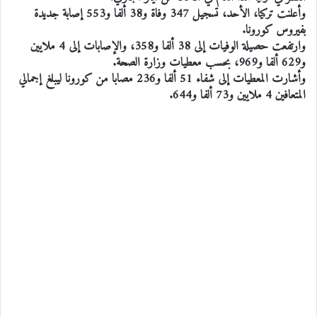
وأعلنت تركيا، الأحد، تسجيل 347 وفاة و38 ألفا و553 إصابة جديدة
بفيروس كورونا.
وارتفعت حصيلة الوفيات إلى 38 ألفا و358، والإصابات إلى 4 ملايين
و629 ألفا و969، بحسب معطيات وزارة الصحة.
وأشارت المعطيات إلى شفاء 51 ألفا و236 مصابا من كورونا ليبلغ إجمالي
المتعافين 4 ملايين و73 ألفا و644.