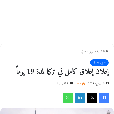
الرئيسية
/
عربي ودولي
عربي ودولي
إعلان إغلاق كامل في تركيا لمدة 19 يوماً
26 أبريل، 2021
745
دقيقة واحدة
فيسبوك
‫X
لينكدإن
واتساب