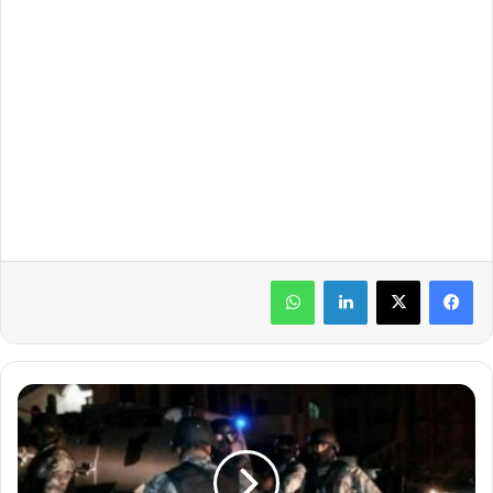
لينكدإن
واتساب
و
ف
ا
ت
ا