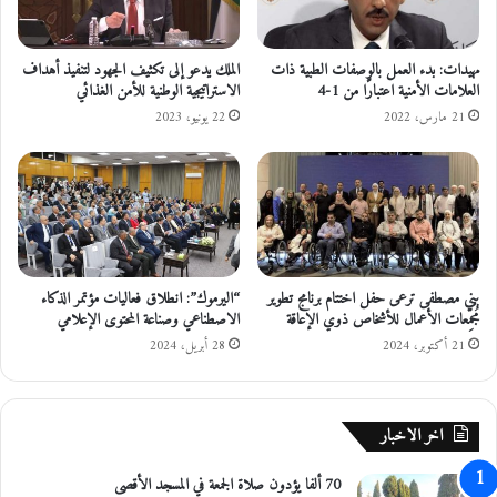
ك
ه
ف
مهيدات: بدء العمل بالوصفات الطبية ذات
الملك يدعو إلى تكثيف الجهود لتنفيذ أهداف
العلامات الأمنية اعتبارًا من 1-4
الاستراتيجية الوطنية للأمن الغذائي
ي
ا
21 مارس، 2022
22 يونيو، 2023
ل
س
و
ق
ا
ل
م
بني مصطفى ترعى حفل اختتام برنامج تطوير
“اليرموك”: انطلاق فعاليات مؤتمر الذكاء
ر
مُجمِّعات الأعمال للأشخاص ذوي الإعاقة
الاصطناعي وصناعة المحتوى الإعلامي
ك
ز
21 أكتوبر، 2024
28 أبريل، 2024
ي
ف
ج
اخر الاخبار
ر
ا
70 ألفا يؤدون صلاة الجمعة في المسجد الأقصى
ل