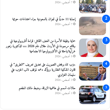
خ
7 أغسطس، 2026
م
ي
س
إصابة 11 مدنيًا في نجران بالسعودية جراء اعتداءات حوثية
7 أغسطس، 2026
حماية وظيفة الأسرة من العنف القاتل: قراءة أنثروبولوجية في
وقائع مرصودة في الأردن خلال عام 2026 ،،، الدكتورة زهور
غرايبة/باحثة في الأنثروبولوجيا الاجتماعية
5 أغسطس، 2026
حزب نماء يرفض التصويت على تعديل تعريف “الطريق” في
قانون الملكية العقارية ويؤكد دعمه لموقف نائب الحزب علي
سليمان الغزاوي
3 أغسطس، 2026
حالات تسمم في هاشمية الزرقاء وضبط مالك المطعم
1 أغسطس، 2026