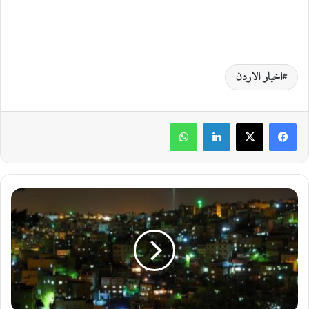
اخبار الاردن
لينكدإن
واتساب
ع
و
د
ة
ا
ل
أ
ج