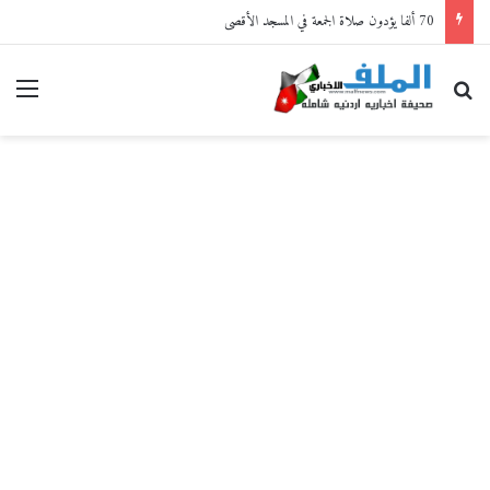
70 ألفا يؤدون صلاة الجمعة في المسجد الأقصى
بحث عن
القا