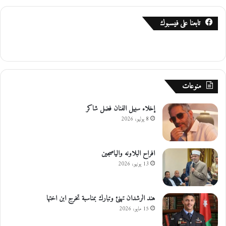
تابعنا على فيسبوك
منوعات
إخلاء سبيل الفنان فضل شاكر
8 يوليو، 2026
افراح البلاونه والياصجين
13 يونيو، 2026
هند الرشدان تهنئ وتبارك بمناسبة تخرج ابن اختها
15 مايو، 2026