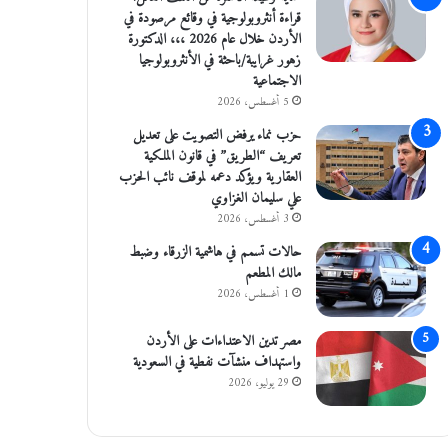
قراءة أنثروبولوجية في وقائع مرصودة في
الأردن خلال عام 2026 ،،، الدكتورة
زهور غرايبة/باحثة في الأنثروبولوجيا
الاجتماعية
5 أغسطس، 2026
حزب نماء يرفض التصويت على تعديل
تعريف “الطريق” في قانون الملكية
العقارية ويؤكد دعمه لموقف نائب الحزب
علي سليمان الغزاوي
3 أغسطس، 2026
حالات تسمم في هاشمية الزرقاء وضبط
مالك المطعم
1 أغسطس، 2026
مصر تدين الاعتداءات على الأردن
واستهداف منشآت نفطية في السعودية
29 يوليو، 2026