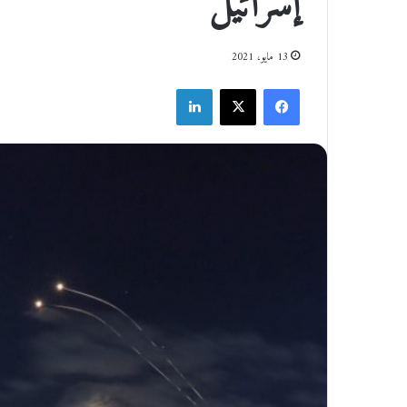
إسرائيل
13 مايو، 2021
فيسبوك
‫X
لينكدإن