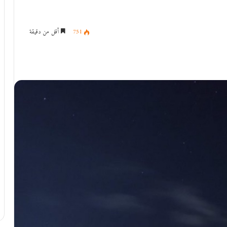
751
أقل من دقيقة