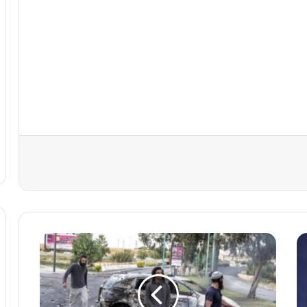
ا
ش
ت
ب
ا