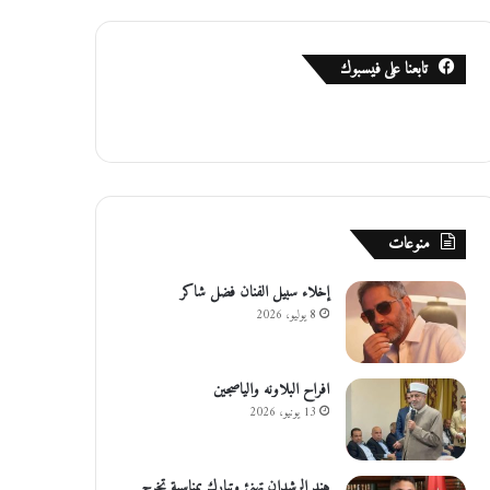
تابعنا على فيسبوك
منوعات
إخلاء سبيل الفنان فضل شاكر
8 يوليو، 2026
افراح البلاونه والياصجين
13 يونيو، 2026
هند الرشدان تهنئ وتبارك بمناسبة تخرج