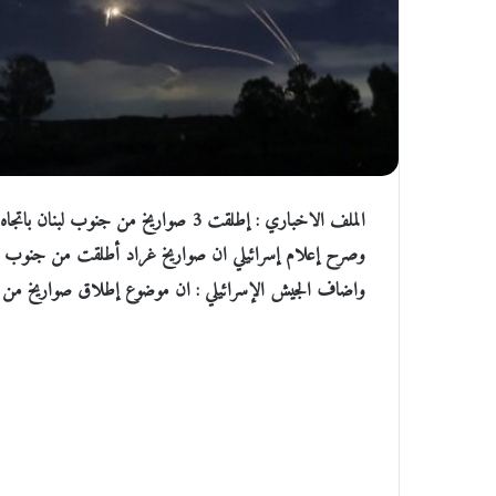
الملف الاخباري : إطلقت 3 صواريخ من جنوب لبنان باتجاه شمال إسرائيل سقطت في مستوطنة شلومي بالجليل
وصرح إعلام إسرائيلي ان صواريخ غراد أطلقت من جنوب ل
واضاف الجيش الإسرائيلي : ان موضوع إطلاق صواريخ من لب