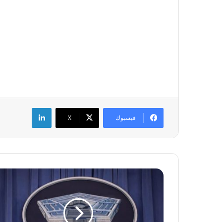
لينكدإن
فيسبوك
‫X
“
ا
ل
ب
ن