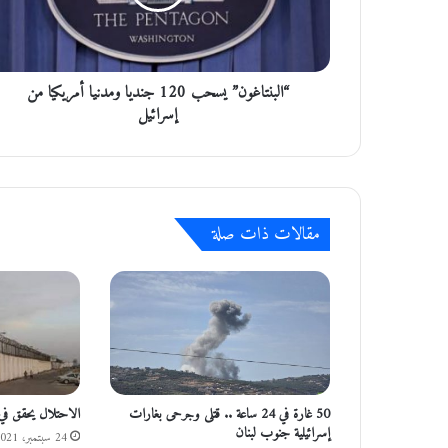
ت
ا
غ
و
“البنتاغون” يسحب 120 جنديا ومدنيا أمريكيا من
ن
”
إسرائيل
ي
س
ح
ب
1
مقالات ذات صلة
2
0
ج
ن
د
ي
ا
و
م
50 غارة في 24 ساعة .. قتلى وجرحى بغارات
الاحتلال يحقق في
د
إسرائيلية جنوب لبنان
24 سبتمبر، 2021