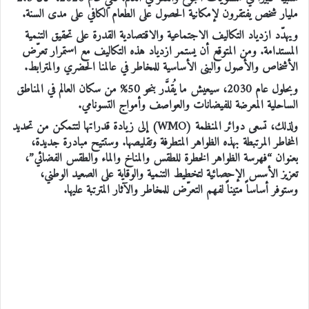
مليار شخص يفتقرون لإمكانية الحصول على الطعام الكافي على مدى السنة.
ويهدّد ازدياد التكاليف الاجتماعية والاقتصادية القدرة على تحقيق التنمية
المستدامة. ومن المتوقع أن يستمر ازدياد هذه التكاليف مع استمرار تعرّض
الأشخاص والأصول والبنى الأساسية للمخاطر في عالمنا الحضري والمترابط.
وبحلول عام 2030، سيعيش ما يُقدَّر بنحو 50% من سكان العالم في المناطق
الساحلية المعرضة للفيضانات والعواصف وأمواج التسونامي.
ولذلك، تسعى دوائر المنظمة (WMO) إلى زيادة قدراتها لتتمكن من تحديد
المخاطر المرتبطة بهذه الظواهر المتطرفة وتقليصها. وستتيح مبادرة جديدة،
بعنوان “فهرسة الظواهر الخطرة للطقس والمناخ والماء والطقس الفضائي”،
تعزيز الأسس الإحصائية لتخطيط التنمية والوقاية على الصعيد الوطني،
وستوفر أساساً متيناً لفهم التعرّض للمخاطر والآثار المترتبة عليها.