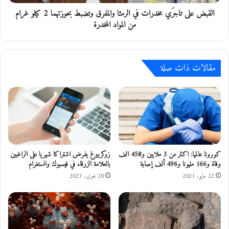
ة
ت
ا
القبض على تاجرَي مخدرات في الرمثا والمفرق وتضبط بحوزتهما 2 كيلو غرام
ا
ل
ج
من المواد المخدرة
أ
رَ
و
ي
ل
م
ى
مقالات ذات صلة
خ
م
د
ن
ر
ا
ا
ل
ت
خ
ف
د
ي
م
ا
ا
ل
كورونا عالميا: اكثر من 3 ملايين و458 الف
زوكربيرغ يفرض اشتراكا شهريا على الراغبين
ت
ر
وفاة و166 مليونا و496 ألف إصابة
بالعلامة الزرقاء في فيسبوك وانستغرام
ا
م
22 مايو، 2021
20 فبراير، 2023
ل
ث
ا
ا
ل
و
ك
ا
ت
ل