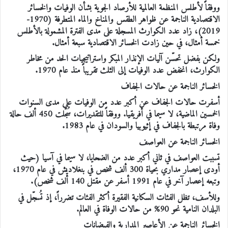
ووفقاً لأطلس المنظمة العالمية للأرصاد الجوية بشأن الوفيات والخسائر
الاقتصادية الناجمة عن ظواهر الطقس والمناخ والماء المتطرفة (1970-
2019)، زاد عدد الكوارث المسجلة على مدى الفترة المشمولة بالأطلس
خمسة أمثال، في حين زادت الخسائر الاقتصادية سبعة أمثال.
ولكن بفضل تحسّن آليات الإنذار المبكر واستراتيجيات الحد من مخاطر
الكوارث، انخفض عدد الوفيات إلى الثلث تقريباً منذ عام 1970.
الخسائر الناجمة عن حالات الجفاف
أسفرت حالات الجفاف عن أكبر عدد من الوفيات على مدى السنوات
الخمسين الماضية، لا سيما في أفريقيا. ووفقاً للتقديرات، سُجّلت 450 ألف حالة
وفاة مرتبطة بالجفاف في إثيوبيا والسودان في عام 1983.
الخسائر الناجمة عن العواصف
تسببت العواصف في ثاني أكبر عدد من الضحايا، لا سيما في آسيا (حيث
أودى إعصار مداري بحياة 300 ألف شخص في بنغلاديش في عام 1970،
وتبعه إعصار آخر في عام 1991 أسفر عن مقتل 140 ألف شخص).
وللأسف، تظل الفئات السكانية الفقيرة أكثر الفئات تضرراً، إذ تُسجّل في
البلدان النامية نحو 90% من حالات الوفاة في العالم.
الخسائر الناجمة عن الأعاصير المدارية والفيضانات