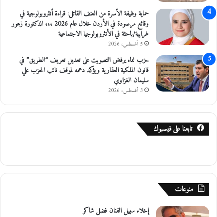
و
حماية وظيفة الأسرة من العنف القاتل: قراءة أنثروبولوجية في
غ
وقائع مرصودة في الأردن خلال عام 2026 ،،، الدكتورة زهور
ر
غرايبة/باحثة في الأنثروبولوجيا الاجتماعية
ا
5 أغسطس، 2026
م
م
حزب نماء يرفض التصويت على تعديل تعريف “الطريق” في
ن
قانون الملكية العقارية ويؤكد دعمه لموقف نائب الحزب علي
ا
سليمان الغزاوي
ل
3 أغسطس، 2026
م
و
ا
د
تابعنا على فيسبوك
ا
ل
م
خ
د
منوعات
ر
ة
إخلاء سبيل الفنان فضل شاكر