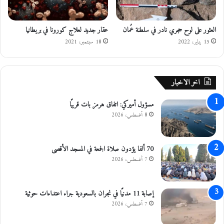
ر
م
و
ف
العثور على لوح حجري نادر في سلطنة عُمان
عقار جديد لعلاج كورونا في بريطانيا
ن
ر
ي
ق
15 يناير، 2022
18 سبتمبر، 2021
ة
و
ل
ت
ل
ض
اخر الاخبار
ت
ب
أ
ط
م
ب
مسؤول أميركي: اتفاق هرمز بات قريبًا
ي
ح
8 أغسطس، 2026
ن
و
ا
ز
ل
ت
70 ألفا يؤدون صلاة الجمعة في المسجد الأقصى
ص
ه
7 أغسطس، 2026
ح
م
ي
ا
2
إصابة 11 مدنيًا في نجران بالسعودية جراء اعتداءات حوثية
ك
7 أغسطس، 2026
ي
ل