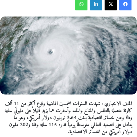
الملف الاخباري : شهدت السنوات الخمسين الماضية وقوع أكثر من 11 ألف
كارثة متصلة بالطقس والمناخ والماء، وأسفرت عما يزيد قليلاً على مليونَي حالة
وفاة وعن خسائر اقتصادية بلغت 3.64 تريليون دولار أمريكي، وهو ما
يعادل على الصعيد العالمي متوسطاً يومياً قدره 115 حالة وفاة و202 مليون
دولار أمريكي من الخسائر الاقتصادية.