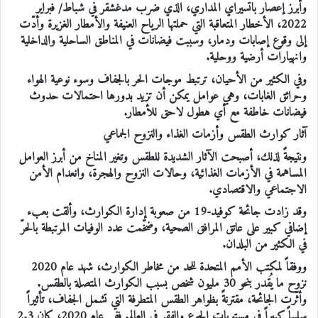
وأبرز إعصار باتسيراي المداري، الذي ضرب مدغشقر في شباط/ فبراير
2022، الأخطار المتعاقبة التي حملتها الرياح العنيفة والأمطار الغزيرة وأدّت
إلى وقوع إصابات ودمار، وسببت فيضانات في المناطق الساحلية والداخلية
وانهيارات أرضية ووحلية.
وفي الكثير من الأحيان، ترتبط موجات الحر بالجفاف وسوء نوعية الهواء
وحرائق الغابات، وهي عوامل يمكن أن تزيد بدورها احتمالات حدوث
فيضانات خاطفة مع أي هطول لاحق للأمطار.
آثار كوارث الطقس وأزمات الغذاء والنزوح الجماعي
ونتيجةً لذلك، أصبحت الآثار الشديدة للطقس وتغير المناخ من أبرز العوامل
المساهمة في الأزمات الغذائية، وحالات النزوح والهجرة، وانعدام الأمن
الاجتماعي والاقتصادي.
وقد زادت جائحة كوفيد-19 من صعوبة إدارة الكوارث، وألقت بعبء
إضافي كبير على عاتق المرافق الصحية، وضخّمت عدد الوفيات المرتبطة بالحرّ
في الكثير من البلدان.
ووفقاً لمكتب الأمم المتحدة للحد من مخاطر الكوارث، شهد عام 2020
نزوح ما يُقدر بنحو 30 مليون شخص بسبب الكوارث المتصلة بالطقس.
وأثّرت الجائحة، مقترنةً بظواهر الطقس المتطرفة التي تشمل الجفاف، تأثيراً
سلبياً كبيراً في مستويات الجوع والفقر في العالم. ففي عام 2020، كان 2.3