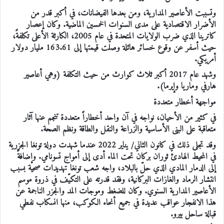
وتسببت الأعاصير المدارية، ومن بعدها الفيضانات، في أكبر قدر من
الأضرار الاقتصادية على مدى السنوات الخمسين الماضية. وكان إعصار
كاترينا الذي ضرب الولايات المتحدة في عام 2005، الكارثة الأعلى تكلفةً،
حيث أسفر عن وقوع خسائر هائلة وصلت قيمتها إلى 163.61 مليار دولار
أمريكي.
وشهد عام 2017 أكبر ثلاث كوارث من حيث التكلفة (وهي أعاصير
هارفي وماريا وإيرما).
مواجهة أخطار متعددة
في كثير من الأحيان، نواجه في آن واحد أخطاراً متعددة تنجم عنها آثار
متعاقبة على البنى الأساسية والزراعة والنقل والطاقة ونظم الصحة.
وقد تجلى ذلك في كانون الثاني/ يناير 2022 عندما شهدت دولة تونغا الجزرية
في المحيط الهادئ ثوران بركان تحت الماء أدى إلى أمواج تسونامي. وإضافةً
إلى الدمار المادي الذي حلّ بالبلاد، واجه شعب تونغا تهديدات صحية بسبب
انتشار الرماد والغازات البركانية، وفقد قدرته على التكيّف في ذروة موسم
الأعاصير المدارية السنوي. وكان للضغط وموجات المد والجزر الناجمة عن
هذا الانفجار عواقب عديدة في جميع أنحاء الكوكب، منها انسكاب نفطي
قبالة ساحل بيرو.