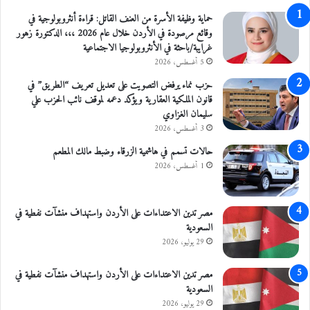
ا
ب
حماية وظيفة الأسرة من العنف القاتل: قراءة أنثروبولوجية في
ة
وقائع مرصودة في الأردن خلال عام 2026 ،،، الدكتورة زهور
أ
غرايبة/باحثة في الأنثروبولوجيا الاجتماعية
ط
5 أغسطس، 2026
ب
حزب نماء يرفض التصويت على تعديل تعريف “الطريق” في
ا
قانون الملكية العقارية ويؤكد دعمه لموقف نائب الحزب علي
ء
سليمان الغزاوي
آ
3 أغسطس، 2026
خ
ر
حالات تسمم في هاشمية الزرقاء وضبط مالك المطعم
ي
1 أغسطس، 2026
ن
ب
ـ
مصر تدين الاعتداءات على الأردن واستهداف منشآت نفطية في
غ
السعودية
ز
29 يوليو، 2026
ة
مصر تدين الاعتداءات على الأردن واستهداف منشآت نفطية في
السعودية
29 يوليو، 2026