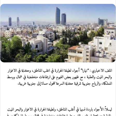
الملف الاخباري : “نهارا” أجواء لطيفة الحرارة في اغلب المناطق، ومعتدلة في الاغوار
والبحر الميت والعقبة ، مع ظهور بعض الغيوم على ارتفاعات منخفضة في شمال ووسط
المملكة، والرياح جنوبية شرقية معتدلة السرعة تتحول مساءً إلى جنوبية غربية.
ليـــلاً: الأجواء باردة نسبيا في أغلب المناطق، ولطيفة الحرارة في الاغوار والبحر الميت