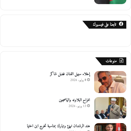
تابعنا على فيسبوك
منوعات
إخلاء سبيل الفنان فضل شاكر
8 يوليو، 2026
افراح البلاونه والياصجين
13 يونيو، 2026
هند الرشدان تهنئ وتبارك بمناسبة تخرج ابن اختها