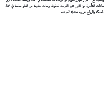
والعقبة مع استمرار ظهور الغيوم على ارتفاعات منخفضة في شمال ووسط المملكة ، وفي
ساعات المتأخرة من الليل تتهيأ الفرصة لسقوط زخات خفيفة من المطر خاصة في شمال
المملكة والرياح غربية معتدلة السرعة.