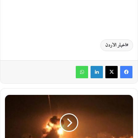
اخبار الاردن
لينكدإن
واتساب
إ
س
ت
ش
ه
ا
د