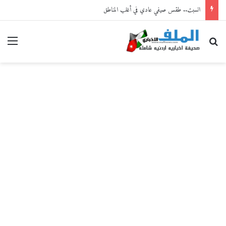
السبت.. طقس صيفي عادي في أغلب المناطق
بحث عن
القا