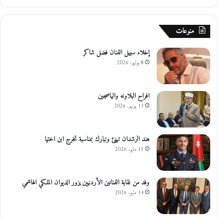
ا
ل
ع
منوعات
ق
ب
ة
إخلاء سبيل الفنان فضل شاكر
8 يوليو، 2026
افراح البلاونه والياصجين
13 يونيو، 2026
هند الرشدان تهنئ وتبارك بمناسبة تخرج ابن اختها
15 مايو، 2026
وفد من نقابة الفنانين الأردنيين يزور الديوان الملكي الهاشمي
14 مايو، 2026