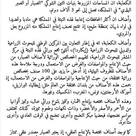
الكعابنة، ان المساحات المزروعة بنبات التين الشوكي “الصبار أو الصبر
البلدي” في المملكه، تصل إلى نحو 3 آلاف دونم.
وأضاف ان أكثر المحافظات إنتاجا لهذه النبتة في المملكة هي مادبا وتحديدا
في لواء ذيبان بمنطقة مليح، إذ تنتج نصف إنتاج المملكة منه المزروع بعل
والمروي.
وأضاف الكعابنة، انه في إطار التعاون بين المركزين الوطني للبحوث الزراعية
والدولي للبحوث الزراعية (إيكاردا)، أنشئ مجمع وراثي لهذه النبتة في مركز
المشقر للبحوث الزراعيـة، لتقييـم الخصائص الوراثية لأصناف الصبار، من
حيث الإنتاج والمواصفات والغرض من الاستعمال ودرجة ملاءمة هذه
الأصناف للظروف البيئية، إذ أدخل ما يزيد على 100 صنف بخصائص
وراثية مختلفة، من حيث الإنتاجية والمواصفات والغرض من الاستعمال، إذ
جمعت هذه الأصناف من بلـدان مختلفة من العالم مثل: إيطاليا، البرازيل،
أميركا، الأرجنتين، تونس، المغرب، المكسيك وغيرها.
وهـذه الأصناف مختصه بإنتاج الثمـار، وتتميز بتنوع وراثي عـال، وتميز ألوانها
من الأحمر والأصفر والأخضر، وذات نكهات وطعوم مميزة، كذلك تختلف
مواسم نضجها، فبعضها مبكر النضج وأخرى تنضج في الوقت العادي وأخرى
متأخرة.
كما توجد أصناف مختصة بالإنتاج العلفي، إذ يعتبر الصبار مصدر علفي ممتاز