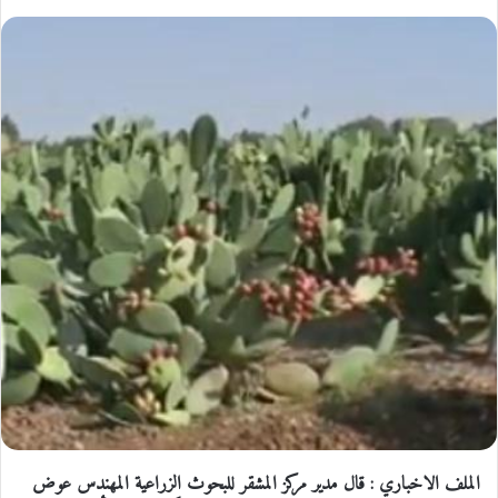
الملف الاخباري : قال مدير مركز المشقر للبحوث الزراعية المهندس عوض