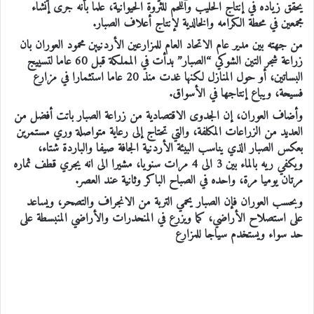
يحقق زياده في إنتاج الحليب واللحم للثروة الحيوانية، علما بأنه جرى إنشاء
مجمعين في محطة الكرامه والخالدية لإنتاج أعلاف الصبار.
من جهته بين مدير عام الاتحاد العام للمزارعين الأردنيين محمود العوران بان
زراعة شجر التين الشوكي “الصبار” بدأت في المملكة قبل 60 عاما لتسييج
البساتين، أو حول المنازل لكنها غدت منذ 20 عاما استثمارا في مزارع
فسيحة، ويباع إنتاجها في الأسواق.
وأضاف العوران، إن الجدوى الاقتصادية من زراعة الصبار باتت أفضل من
العديد من الزراعات المكلفة، والتي تحتاج إلى رعاية متواصلة وري مستمرين
بعكس الصبار الذي يناسب البيئة الأردنية الجافة صيفا والباردة شتاء،
ويكفي ريه بالماء بين 3 الى 4 مرات سنويا، مشيرا الى انه يجري قطف ثماره
مرتان يوميا مرة، واحده في الصباح الباكر وثانية عند العصر.
وبحسب العوران فإن الصبار يحمي التربة من الانجراف والتصحر، ويساعد
على استصلاح الأراضي، كما ويزرع في المنحدرات والأراضي المنبسطة على
حد سواء ويستخدم سياجا للمزارع