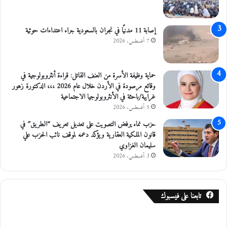
ف
ي
ا
إصابة 11 مدنيًا في نجران بالسعودية جراء اعتداءات حوثية
ل
7 أغسطس، 2026
أ
غ
و
حماية وظيفة الأسرة من العنف القاتل: قراءة أنثروبولوجية في
ا
وقائع مرصودة في الأردن خلال عام 2026 ،،، الدكتورة زهور
ر
غرايبة/باحثة في الأنثروبولوجيا الاجتماعية
و
5 أغسطس، 2026
ا
ل
حزب نماء يرفض التصويت على تعديل تعريف “الطريق” في
ب
قانون الملكية العقارية ويؤكد دعمه لموقف نائب الحزب علي
ح
سليمان الغزاوي
ر
3 أغسطس، 2026
ا
ل
م
تابعنا على فيسبوك
ي
ت
و