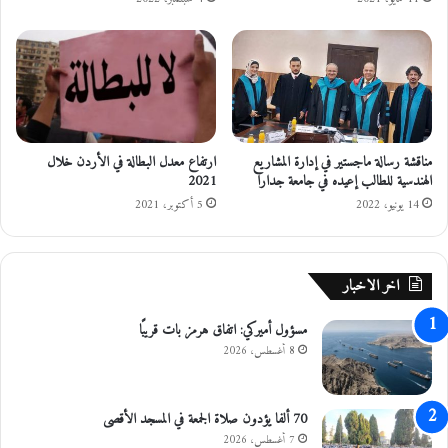
ا
ت
ا
ل
ج
ب
ل
مناقشة رسالة ماجستير في إدارة المشاريع
ارتفاع معدل البطالة في الأردن خلال
ي
الهندسية للطالب إعيده في جامعة جدارا
2021
ة
و
14 يونيو، 2022
5 أكتوبر، 2021
ا
ل
س
اخر الاخبار
ه
و
مسؤول أميركي: اتفاق هرمز بات قريبًا
ل
و
8 أغسطس، 2026
ح
ا
ر
70 ألفا يؤدون صلاة الجمعة في المسجد الأقصى
ة
7 أغسطس، 2026