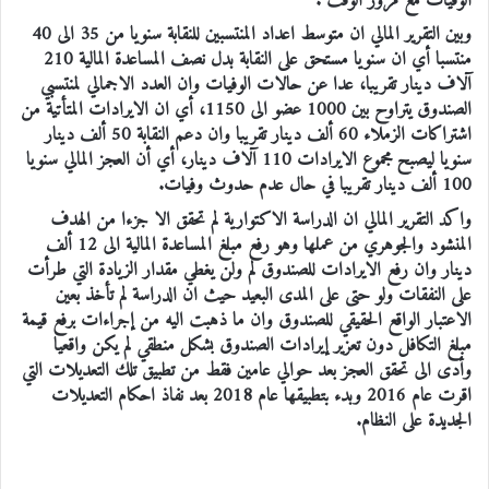
الوفيات مع مرور الوقت .
وبين التقرير المالي ان متوسط اعداد المنتسبين للنقابة سنويا من 35 الى 40
منتسبا أي ان سنويا مستحق على النقابة بدل نصف المساعدة المالية 210
آلاف دينار تقريبا، عدا عن حالات الوفيات وان العدد الاجمالي لمنتسبي
الصندوق يتراوح بين 1000 عضو الى 1150، أي ان الايرادات المتأتية من
اشتراكات الزملاء 60 ألف دينار تقريبا وان دعم النقابة 50 ألف دينار
سنويا ليصبح مجموع الايرادات 110 آلاف دينار، أي أن العجز المالي سنويا
100 ألف دينار تقريبا في حال عدم حدوث وفيات.
واكد التقرير المالي ان الدراسة الاكتوارية لم تحقق الا جزءا من الهدف
المنشود والجوهري من عملها وهو رفع مبلغ المساعدة المالية الى 12 ألف
دينار وان رفع الايرادات للصندوق لم ولن يغطي مقدار الزيادة التي طرأت
على النفقات ولو حتى على المدى البعيد حيث ان الدراسة لم تأخذ بعين
الاعتبار الواقع الحقيقي للصندوق وان ما ذهبت اليه من إجراءات برفع قيمة
مبلغ التكافل دون تعزير إيرادات الصندوق بشكل منطقي لم يكن واقعيا
وأدى الى تحقق العجز بعد حوالي عامين فقط من تطبيق تلك التعديلات التي
اقرت عام 2016 وبدء بتطبيقها عام 2018 بعد نفاذ احكام التعديلات
الجديدة على النظام.