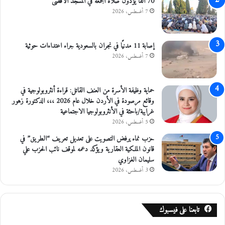
70 ألفا يؤدون صلاة الجمعة في المسجد الأقصى
ع
7 أغسطس، 2026
د
ا
ل
إصابة 11 مدنيًا في نجران بالسعودية جراء اعتداءات حوثية
ا
7 أغسطس، 2026
م
ت
ح
حماية وظيفة الأسرة من العنف القاتل: قراءة أنثروبولوجية في
ا
وقائع مرصودة في الأردن خلال عام 2026 ،،، الدكتورة زهور
ن
غرايبة/باحثة في الأنثروبولوجيا الاجتماعية
م
5 أغسطس، 2026
ب
ا
حزب نماء يرفض التصويت على تعديل تعريف “الطريق” في
ش
قانون الملكية العقارية ويؤكد دعمه لموقف نائب الحزب علي
ر
سليمان الغزاوي
ة
3 أغسطس، 2026
تابعنا على فيسبوك