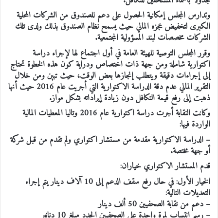
جدولا بأسماء المستحقين للتكافل.
وتدارس المجلس إمكانية الحصول على دعم للصندوق من الشركات المحلية
الكبرى لتخفيض عجزه المالي حيث يسمح نظام الصندوق بذلك ولدى تلك
الشركات مخصصات لبند المسؤولية المجتمعية.
وقرر المجلس التوصية للهيئة العامة في أول اجتماع لها لإجراء دراسة
اكتوارية شاملة ومن جهة ذات اختصاص ودراية كون هذه الخطوة تحتاج
إلى إجراءات دقيقة ويتطلب إنجازها بعض الوقت، حيث تبين ومن خلال
التقرير المالي عدم دقة الدراسة الاكتوارية التي أجريت عام 2016 حيث أنها
ذهبت إلى رفع قيمة التكافل دون زيادة إيراداته بشكل مواز.
وكانت النقابة أجرت دراسة اكتوارية عام 2016 وتاليا المعطيات المالية
الواردة فيها:
– الدراسة الاكتوارية مقدمة من مستشار اكتواري ولم تقدم من قبل شركة
أو جهة مختصة.
قدم المستشار الاكتواري خياران:
الخيار الأول: في حال رفع سقف الدعم إلى 10 آلاف دينار يتم إجراء
التعديلات التالية:
– دعم من نقابة الصحفيين 50 ألف دينار
– رسم انتساب لمرة واحدة على الصحفيين الجدد مبلغ 10 دنانير