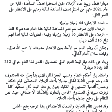
دينارا فقط. ويبلغ عدد الزملاء الذين استحقوا نصف المساعدة المالية عن
عام 2021 منهم من استلم نصف المساعدة المالية ومنهم على الانتظار على
النحو التالي:
– العدد الاجمالي: 44 زميلا وزميلة
– الزملاء الذين صرف لهم نصم المساعدة المالية هذا العام عددهم 8 فقط
– الزملاء على الانتظار 36 زميلا وزميلة وقيمة المطلوبات المالية لصالحهم
تبلغ 216 ألف دينار.
ويمكن أن يرتفع المبلغ مع الأخذ بعين الاعتبار حدوث- لا سمح الله تعالى-
وفيات خلال العام الحالي.
وبناء على ذلك تبلغ قيمة العجز المالي للصندوق المقدر لهذا العام حوالي 212
ألفا و933 دينارا.
واستناد إلى أحكام النظام وبسبب العجز المالي الذي بدأ يعاني منه الصندوق،
فقد وضع مجلس النقابة الحالي جدولا بأسماء الزملاء المستحقين لمبلغ التكافل
وحسب أقدمية التسجيل في النقابة، بحيث يتم دفع المبلغ لكل مستفيد كلما
توفرت سيولة في الصندوق الخاص بالتعاون والضمان الاجتماعي حيث نص
النظام على وضع جدول بأسماء الزملاء.
وقد تضمن نظام التعاون والضمان الاجتماعي بندا بموجبه يضع المجلس