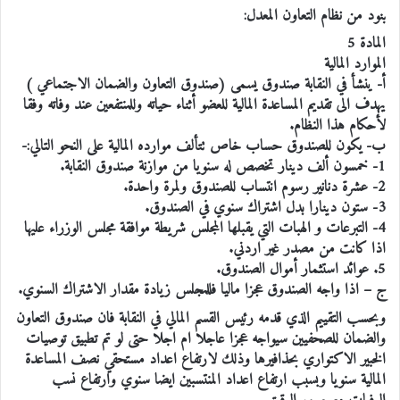
بنود من نظام التعاون المعدل:
المادة 5
الموارد المالية
أ- ينشأ في النقابة صندوق يسمى (صندوق التعاون والضمان الاجتماعي )
يهدف الى تقديم المساعدة المالية للعضو أثناء حياته وللمنتفعين عند وفاته وفقا
لأحكام هذا النظام.
ب- يكون للصندوق حساب خاص تتألف موارده المالية على النحو التالي:-
1- خمسون ألف دينار تخصص له سنويا من موازنة صندوق النقابة.
2- عشرة دنانير رسوم انتساب للصندوق ولمرة واحدة.
3- ستون دينارا بدل اشتراك سنوي في الصندوق.
4- التبرعات و الهبات التي يقبلها المجلس شريطة موافقة مجلس الوزراء عليها
اذا كانت من مصدر غير اردني.
5. عوائد استثمار أموال الصندوق.
ج – اذا واجه الصندوق عجزا ماليا فللمجلس زيادة مقدار الاشتراك السنوي.
وبحسب التقييم الذي قدمه رئيس القسم المالي في النقابة فان صندوق التعاون
والضمان للصحفيين سيواجه عجزا عاجلا ام اجلا حتى لو تم تطبيق توصيات
الخبير الاكتواري بحذافيرها وذلك لارتفاع اعداد مستحقي نصف المساعدة
المالية سنويا وبسبب ارتفاع اعداد المنتسبين ايضا سنوي وارتفاع نسب